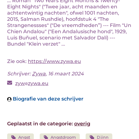
... Roman "Two Years Eight Months & Twenty-
Eight Nights" ("Twee jaar, acht maanden en
achtentwintig nachten", ofwel 1001 nachten,
2015, Salman Rushdie), hoofdstuk 4 "The
Strangenessses" ("De vreemdheden”) --- Film "Un
Chien Andalou" ("Een Andalusische hond", 1929,
Luis Buñuel, scenario met Salvador Dalí) ---
Bundel "Klein verzet" ...
Zie ook:
https://www.zywa.eu
Schrijver:
Zywa
, 16 maart 2024
zyw
zywa.eu
Biografie van deze schrijver
Geplaatst in de categorie:
overig
Angst
Angstdroom
Djinn