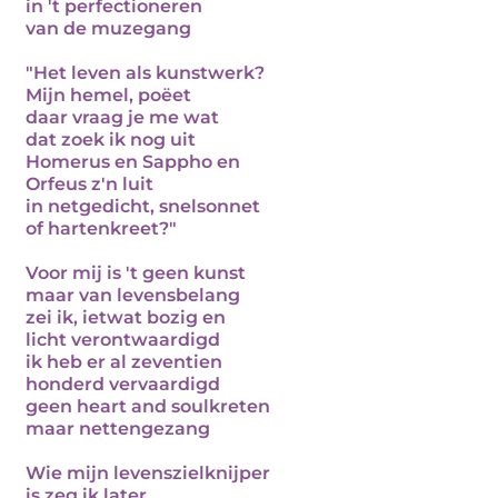
in 't perfectioneren
van de muzegang
"Het leven als kunstwerk?
Mijn hemel, poëet
daar vraag je me wat
dat zoek ik nog uit
Homerus en Sappho en
Orfeus z'n luit
in netgedicht, snelsonnet
of hartenkreet?"
Voor mij is 't geen kunst
maar van levensbelang
zei ik, ietwat bozig en
licht verontwaardigd
ik heb er al zeventien
honderd vervaardigd
geen heart and soulkreten
maar nettengezang
Wie mijn levenszielknijper
is zeg ik later