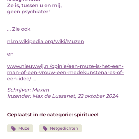
Ze is, tussen u en mij,
geen psychiater!
... Zie ook
nl.m.wikipedia.org/wiki/Muzen
en
www.nieuwwij.nl/opinie/een-muze-is-het-een-
man-of-een-vrouw-een-medekunstenares-of-
een-idee/
...
Schrijver:
Maxim
Inzender: Max de Lussanet, 22 oktober 2024
Geplaatst in de categorie:
spiritueel
Muze
Netgedichten