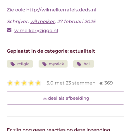
Zie ook:
http://wilmelkerrafels.deds.nl
Schrijver:
wil melker
, 27 februari 2025
wlmelker
ziggo.nl
Geplaatst in de categorie:
actualiteit
religie
mystiek
hel.
5.0 met 23 stemmen
369
deel als afbeelding
Er zijn nog geen reacties op deze inzending.