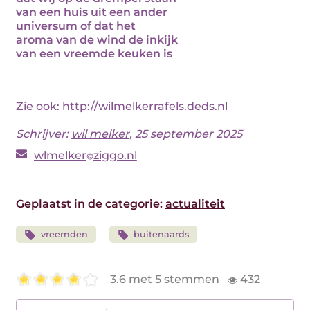
van een huis uit een ander
universum of dat het
aroma van de wind de inkijk
van een vreemde keuken is
Zie ook:
http://wilmelkerrafels.deds.nl
Schrijver:
wil melker
, 25 september 2025
wlmelker
ziggo.nl
Geplaatst in de categorie:
actualiteit
vreemden
buitenaards
3.6 met 5 stemmen
432