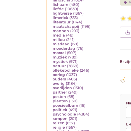
landschap
(624)
k
lichaam
(480)
liefde
(10639)
lightverse
(1367)
limerick
(355)
literatuur
(1144)
maatschappij
(1196)
mannen
(203)
media
(48)
milieu
(241)
misdaad
(171)
moederdag
(76)
moraal
(507)
muziek
(789)
Er zi
mystiek
(971)
natuur
(3869)
ollekebolleke
(246)
oorlog
(1037)
ouders
(403)
overig
(3184)
overlijden
(1510)
partner
(249)
pesten
(68)
planten
(130)
Na
poesiealbum
(18)
politiek
(491)
psychologie
(4384)
rampen
(201)
reizen
(657)
E-
religie
(1567)