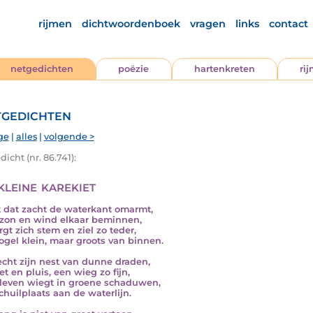
rijmen
dichtwoordenboek
vragen
links
contact
netgedichten
poëzie
hartenkreten
ri
gedichten
ge
|
alles
|
volgende >
icht (nr. 86.741):
kleine karekiet
et dat zacht de waterkant omarmt,
zon en wind elkaar beminnen,
rgt zich stem en ziel zo teder,
ogel klein, maar groots van binnen.
lecht zijn nest van dunne draden,
et en pluis, een wieg zo fijn,
leven wiegt in groene schaduwen,
chuilplaats aan de waterlijn.