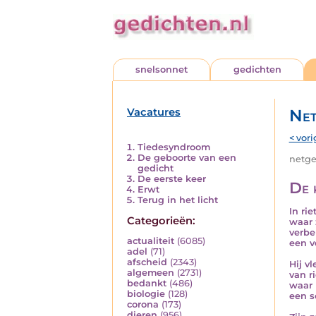
snelsonnet
gedichten
Vacatures
Net
< vori
Tiedesyndroom
De geboorte van een
netged
gedicht
De eerste keer
De 
Erwt
Terug in het licht
In ri
Categorieën:
waar 
verbe
actualiteit
(6085)
een v
adel
(71)
afscheid
(2343)
Hij v
algemeen
(2731)
van ri
bedankt
(486)
waar 
biologie
(128)
een s
corona
(173)
dieren
(956)