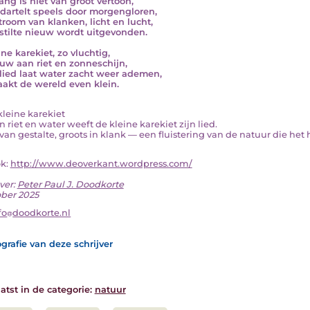
zang is niet van groot vertoon,
dartelt speels door morgengloren,
troom van klanken, licht en lucht,
stilte nieuw wordt uitgevonden.
ne karekiet, zo vluchtig,
ouw aan riet en zonneschijn,
lied laat water zacht weer ademen,
akt de wereld even klein.
 kleine karekiet
 riet en water weeft de kleine karekiet zijn lied.
van gestalte, groots in klank — een fluistering van de natuur die het har
ok:
http://www.deoverkant.wordpress.com/
ver:
Peter Paul J. Doodkorte
ober 2025
fo
doodkorte.nl
grafie van deze schrijver
atst in de categorie:
natuur