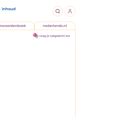
inhoud
jmwoordenboek
nederlands.nl
voeg je netgedicht toe