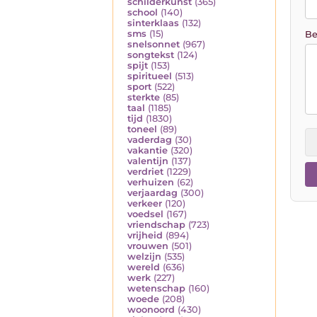
schilderkunst
(365)
school
(140)
sinterklaas
(132)
sms
(15)
Be
snelsonnet
(967)
songtekst
(124)
spijt
(153)
spiritueel
(513)
sport
(522)
sterkte
(85)
taal
(1185)
tijd
(1830)
toneel
(89)
vaderdag
(30)
vakantie
(320)
valentijn
(137)
verdriet
(1229)
verhuizen
(62)
verjaardag
(300)
verkeer
(120)
voedsel
(167)
vriendschap
(723)
vrijheid
(894)
vrouwen
(501)
welzijn
(535)
wereld
(636)
werk
(227)
wetenschap
(160)
woede
(208)
woonoord
(430)