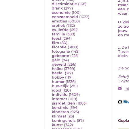
Zijn 
discriminatie
(168)
maar 
drank
(277)
een s
economie
(100)
waar 
eenzaamheid
(1622)
emoties
(6058)
O klei
erotiek
(732)
zo tr
ex-liefde
(692)
jouw 
familie
(388)
en ma
feest
(294)
film
(80)
filosofie
(3180)
... De
fotografie
(142)
Tussen
geboorte
(225)
Klein 
geld
(84)
geweld
(266)
Zie o
haiku
(3799)
heelal
(317)
Schrij
hobby
(117)
5 okt
humor
(1536)
huwelijk
(281)
in
idool
(120)
individu
(1609)
internet
(100)
Bio
jaargetijden
(1863)
kerstmis
(594)
kinderen
(925)
klimaat
(26)
Gepla
koningshuis
(87)
kunst
(742)