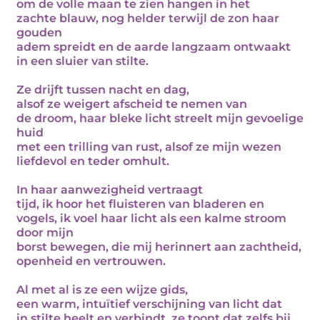
om de volle maan te zien hangen in het
zachte blauw, nog helder terwijl de zon haar
gouden
adem spreidt en de aarde langzaam ontwaakt
in een sluier van stilte.
Ze drijft tussen nacht en dag,
alsof ze weigert afscheid te nemen van
de droom, haar bleke licht streelt mijn gevoelige
huid
met een trilling van rust, alsof ze mijn wezen
liefdevol en teder omhult.
In haar aanwezigheid vertraagt
tijd, ik hoor het fluisteren van bladeren en
vogels, ik voel haar licht als een kalme stroom
door mijn
borst bewegen, die mij herinnert aan zachtheid,
openheid en vertrouwen.
Al met al is ze een wijze gids,
een warm, intuïtief verschijning van licht dat
in stilte heelt en verbindt, ze toont dat zelfs bij