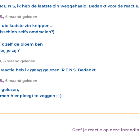
 R E N S, ik heb de laatste zin weggehaald. Bedankt voor de reactie.
S.
,
6 maand geleden
 die laatste zin knippen...
isschien zelfs omdraaien?)
f ik zelf de bloem ben
bij je zijn'
r
,
6 maand geleden
reactie heb ik graag gelezen. R.E.N.S. Bedankt.
S.
,
6 maand geleden
 gelezen,
 men hier pleegt te zeggen ; -)
Geef je reactie op deze inzendin