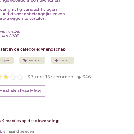
uitgewoonde droomavonturen
wangmatig aandacht vragen
el altijd voor onbelangrijke zaken
uw zwijgen te vertalen.
ver:
mobar
nuari 2026
atst in de categorie:
vriendschap
wijgen
vertalen
bloem
3.3 met 15 stemmen
646
deel als afbeelding
n 4 reacties op deze inzending:
r
,
6 maand geleden