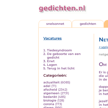
snelsonnet
gedichten
Vacatures
Net
< vori
Tiedesyndroom
De geboorte van een
netged
gedicht
Erwt
Om 
Lagen
Terug in het licht
Er is
Categorieën:
die u
in de
actualiteit
(6085)
adel
(71)
dappe
afscheid
(2342)
je be
algemeen
(2731)
in he
bedankt
(485)
biologie
(128)
jezel
corona
(173)
in he
dieren
(956)