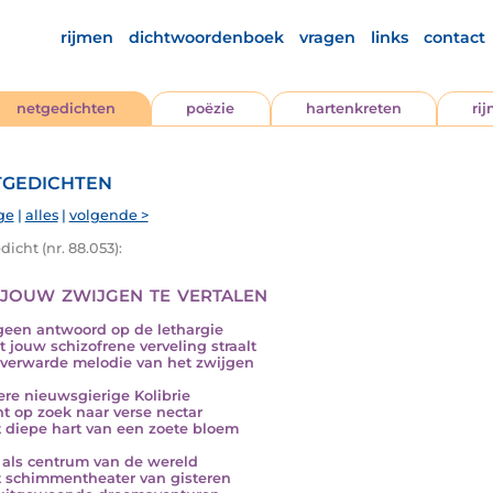
rijmen
dichtwoordenboek
vragen
links
contact
netgedichten
poëzie
hartenkreten
ri
gedichten
ge
|
alles
|
volgende >
icht (nr. 88.053):
jouw zwijgen te vertalen
 geen antwoord op de lethargie
it jouw schizofrene verveling straalt
 verwarde melodie van het zwijgen
re nieuwsgierige Kolibrie
nt op zoek naar verse nectar
t diepe hart van een zoete bloem
f als centrum van de wereld
t schimmentheater van gisteren