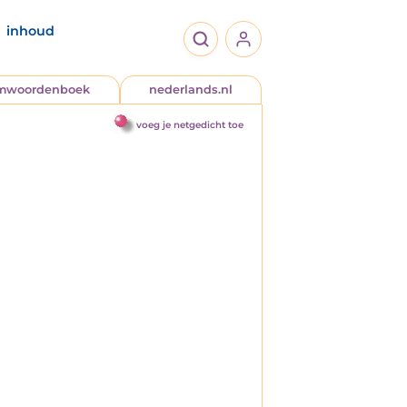
inhoud
jmwoordenboek
nederlands.nl
voeg je netgedicht toe