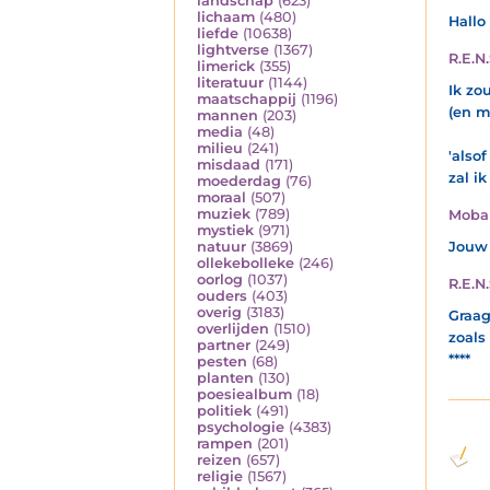
landschap
(623)
lichaam
(480)
Hallo
liefde
(10638)
lightverse
(1367)
R.E.N.
limerick
(355)
literatuur
(1144)
Ik zou
maatschappij
(1196)
(en m
mannen
(203)
media
(48)
milieu
(241)
'also
misdaad
(171)
zal ik 
moederdag
(76)
moraal
(507)
muziek
(789)
Moba
mystiek
(971)
natuur
(3869)
Jouw 
ollekebolleke
(246)
oorlog
(1037)
R.E.N.
ouders
(403)
overig
(3183)
Graag
overlijden
(1510)
zoals
partner
(249)
****
pesten
(68)
planten
(130)
poesiealbum
(18)
politiek
(491)
psychologie
(4383)
rampen
(201)
reizen
(657)
religie
(1567)