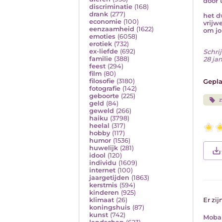
door 
discriminatie
(168)
drank
(277)
het d
economie
(100)
vrijw
eenzaamheid
(1622)
om jo
emoties
(6058)
erotiek
(732)
ex-liefde
(692)
Schrij
familie
(388)
28 ja
feest
(294)
film
(80)
filosofie
(3180)
Gepla
fotografie
(142)
geboorte
(225)
z
geld
(84)
geweld
(266)
haiku
(3798)
heelal
(317)
hobby
(117)
humor
(1536)
huwelijk
(281)
idool
(120)
individu
(1609)
internet
(100)
jaargetijden
(1863)
kerstmis
(594)
kinderen
(925)
klimaat
(26)
Er zij
koningshuis
(87)
kunst
(742)
Moba