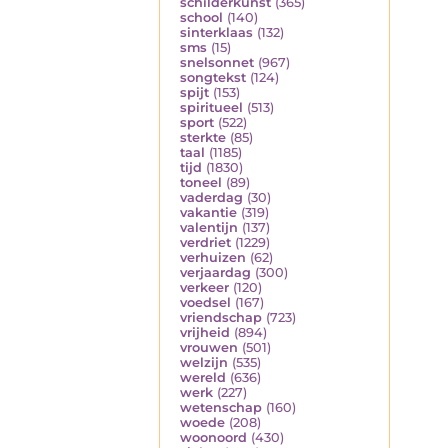
schilderkunst
(365)
school
(140)
sinterklaas
(132)
sms
(15)
snelsonnet
(967)
songtekst
(124)
spijt
(153)
spiritueel
(513)
sport
(522)
sterkte
(85)
taal
(1185)
tijd
(1830)
toneel
(89)
vaderdag
(30)
vakantie
(319)
valentijn
(137)
verdriet
(1229)
verhuizen
(62)
verjaardag
(300)
verkeer
(120)
voedsel
(167)
vriendschap
(723)
vrijheid
(894)
vrouwen
(501)
welzijn
(535)
wereld
(636)
werk
(227)
wetenschap
(160)
woede
(208)
woonoord
(430)