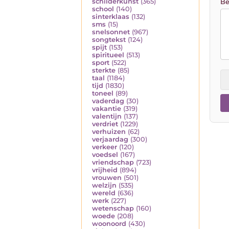
schilderkunst
(365)
Be
school
(140)
sinterklaas
(132)
sms
(15)
snelsonnet
(967)
songtekst
(124)
spijt
(153)
spiritueel
(513)
sport
(522)
sterkte
(85)
taal
(1184)
tijd
(1830)
toneel
(89)
vaderdag
(30)
vakantie
(319)
valentijn
(137)
verdriet
(1229)
verhuizen
(62)
verjaardag
(300)
verkeer
(120)
voedsel
(167)
vriendschap
(723)
vrijheid
(894)
vrouwen
(501)
welzijn
(535)
wereld
(636)
werk
(227)
wetenschap
(160)
woede
(208)
woonoord
(430)