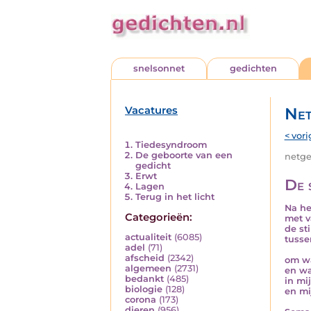
snelsonnet
gedichten
Vacatures
Net
< vori
Tiedesyndroom
De geboorte van een
netged
gedicht
Erwt
De s
Lagen
Terug in het licht
Na he
Categorieën:
met v
de st
actualiteit
(6085)
tusse
adel
(71)
afscheid
(2342)
om wa
algemeen
(2731)
en wa
bedankt
(485)
in mi
biologie
(128)
en mi
corona
(173)
dieren
(956)