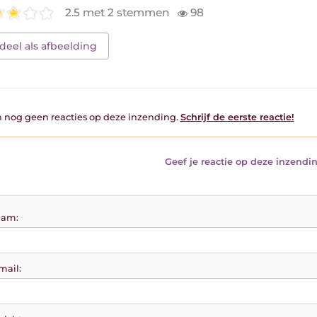
2.5 met 2 stemmen
98
deel als afbeelding
jn nog geen reacties op deze inzending.
Schrijf de eerste reactie!
Geef je reactie op deze inzendin
am:
mail: