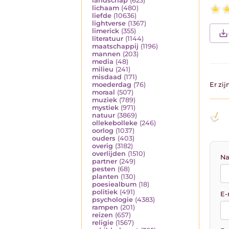
landschap
(623)
lichaam
(480)
liefde
(10636)
lightverse
(1367)
limerick
(355)
literatuur
(1144)
maatschappij
(1196)
mannen
(203)
media
(48)
milieu
(241)
misdaad
(171)
Er zi
moederdag
(76)
moraal
(507)
muziek
(789)
mystiek
(971)
natuur
(3869)
ollekebolleke
(246)
oorlog
(1037)
ouders
(403)
overig
(3182)
overlijden
(1510)
Na
partner
(249)
pesten
(68)
planten
(130)
poesiealbum
(18)
politiek
(491)
E-
psychologie
(4383)
rampen
(201)
reizen
(657)
religie
(1567)