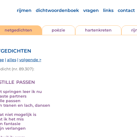
rijmen
dichtwoordenboek
vragen
links
contact
netgedichten
poëzie
hartenkreten
ri
gedichten
ge
|
alles
|
volgende >
icht (nr. 89.307):
tille passen
t springen leer ik nu
aste partners
ille passen
n tranen en lach, dansen
t niet mogelijk is
t ik het mis
jn fantasie
jn verlangen