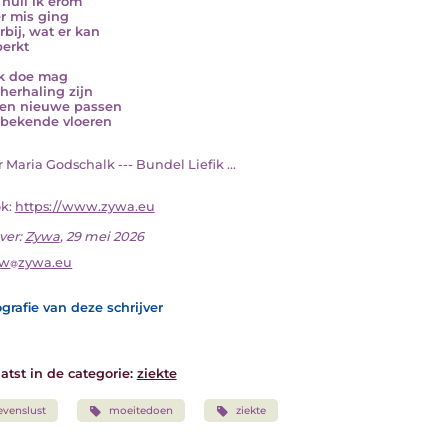
huil ik erom
r mis ging
rbij, wat er kan
perkt
k doe mag
herhaling zijn
fen nieuwe passen
bekende vloeren
or Maria Godschalk --- Bundel Liefik ...
ok:
https://www.zywa.eu
ver:
Zywa
, 29 mei 2026
yw
zywa.eu
grafie van deze schrijver
atst in de categorie:
ziekte
evenslust
moeitedoen
ziekte