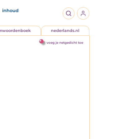
inhoud
jmwoordenboek
nederlands.nl
voeg je netgedicht toe