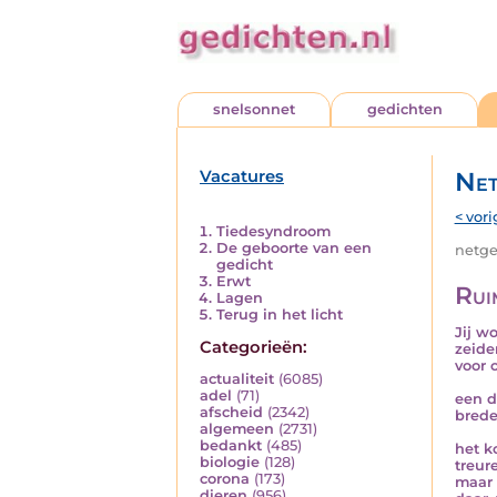
snelsonnet
gedichten
Vacatures
Net
< vori
Tiedesyndroom
De geboorte van een
netged
gedicht
Erwt
Rui
Lagen
Terug in het licht
Jij w
Categorieën:
zeide
voor 
actualiteit
(6085)
adel
(71)
een d
afscheid
(2342)
brede
algemeen
(2731)
bedankt
(485)
het k
biologie
(128)
treur
corona
(173)
maar 
dieren
(956)