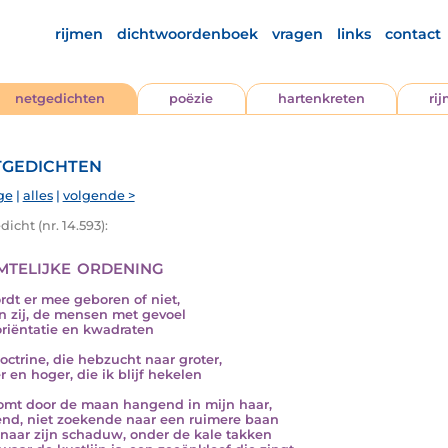
rijmen
dichtwoordenboek
vragen
links
contact
netgedichten
poëzie
hartenkreten
ri
gedichten
ge
|
alles
|
volgende >
icht (nr. 14.593):
mtelijke ordening
ordt er mee geboren of niet,
n zij, de mensen met gevoel
oriëntatie en kwadraten
octrine, die hebzucht naar groter,
r en hoger, die ik blijf hekelen
omt door de maan hangend in mijn haar,
end, niet zoekende naar een ruimere baan
naar zijn schaduw, onder de kale takken