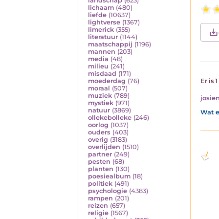
landschap
(623)
lichaam
(480)
liefde
(10637)
lightverse
(1367)
limerick
(355)
literatuur
(1144)
maatschappij
(1196)
mannen
(203)
media
(48)
milieu
(241)
misdaad
(171)
moederdag
(76)
Er is 
moraal
(507)
muziek
(789)
josie
mystiek
(971)
natuur
(3869)
Wat e
ollekebolleke
(246)
oorlog
(1037)
ouders
(403)
overig
(3183)
overlijden
(1510)
partner
(249)
pesten
(68)
planten
(130)
poesiealbum
(18)
politiek
(491)
psychologie
(4383)
rampen
(201)
reizen
(657)
religie
(1567)