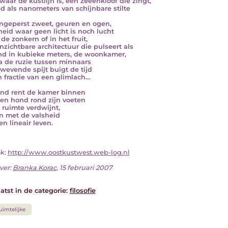
 waar de kustlijn is, een zeeënkloof die zingt,
end als nanometers van schijnbare stilte
geperst zweet, geuren en ogen,
heid waar geen licht is noch lucht
 de zonkern of in het fruit,
nzichtbare architectuur die pulseert als
nd in kubieke meters, de woonkamer,
a de ruzie tussen minnaars
wevende spijt buigt de tijd
n fractie van een glimlach…
ind rent de kamer binnen
en hond rond zijn voeten
 ruimte verdwijnt,
 met de valsheid
en lineair leven.
ok:
http://www.oostkustwest.web-log.nl
ver:
Branka Korac
, 15 februari 2007
atst in de categorie:
filosofie
uimtelijke