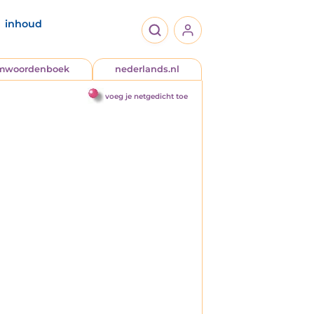
inhoud
jmwoordenboek
nederlands.nl
voeg je netgedicht toe