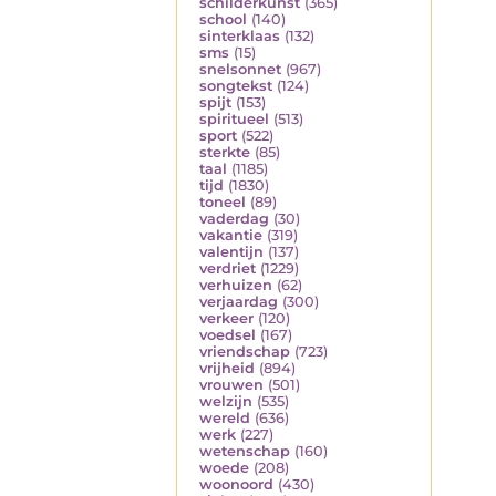
schilderkunst
(365)
school
(140)
sinterklaas
(132)
sms
(15)
snelsonnet
(967)
songtekst
(124)
spijt
(153)
spiritueel
(513)
sport
(522)
sterkte
(85)
taal
(1185)
tijd
(1830)
toneel
(89)
vaderdag
(30)
vakantie
(319)
valentijn
(137)
verdriet
(1229)
verhuizen
(62)
verjaardag
(300)
verkeer
(120)
voedsel
(167)
vriendschap
(723)
vrijheid
(894)
vrouwen
(501)
welzijn
(535)
wereld
(636)
werk
(227)
wetenschap
(160)
woede
(208)
woonoord
(430)