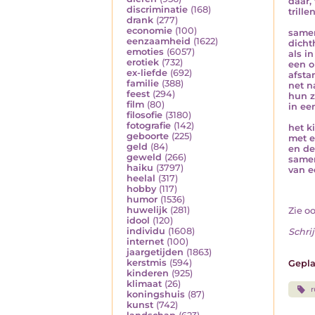
daar,
discriminatie
(168)
trill
drank
(277)
economie
(100)
samen
eenzaamheid
(1622)
dicht
emoties
(6057)
als in
erotiek
(732)
een o
ex-liefde
(692)
afsta
familie
(388)
net n
feest
(294)
hun z
film
(80)
in ee
filosofie
(3180)
fotografie
(142)
het k
geboorte
(225)
met e
geld
(84)
en de
geweld
(266)
samen
haiku
(3797)
van e
heelal
(317)
hobby
(117)
humor
(1536)
huwelijk
(281)
Zie o
idool
(120)
individu
(1608)
Schrij
internet
(100)
jaargetijden
(1863)
kerstmis
(594)
Gepla
kinderen
(925)
klimaat
(26)
r
koningshuis
(87)
kunst
(742)