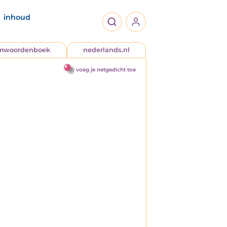
inhoud
jmwoordenboek
nederlands.nl
voeg je netgedicht toe