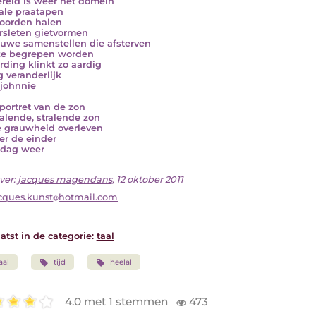
reld is weer het domein
ale praatapen
oorden halen
ersleten gietvormen
euwe samenstellen die afsterven
ze begrepen worden
rding klinkt zo aardig
g veranderlijk
johnnie
portret van de zon
ralende, stralende zon
e grauwheid overleven
ver de einder
 dag weer
ver:
jacques magendans
, 12 oktober 2011
cques.kunst
hotmail.com
atst in de categorie:
taal
aal
tijd
heelal
4.0 met 1 stemmen
473