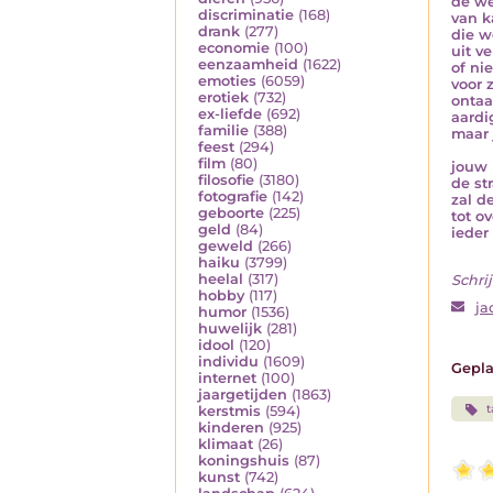
de we
discriminatie
(168)
van k
drank
(277)
die w
economie
(100)
uit v
eenzaamheid
(1622)
of ni
emoties
(6059)
voor 
erotiek
(732)
ontaa
ex-liefde
(692)
aardi
familie
(388)
maar 
feest
(294)
film
(80)
jouw 
filosofie
(3180)
de st
fotografie
(142)
zal d
geboorte
(225)
tot o
geld
(84)
ieder
geweld
(266)
haiku
(3799)
heelal
(317)
Schrij
hobby
(117)
ja
humor
(1536)
huwelijk
(281)
idool
(120)
individu
(1609)
Gepla
internet
(100)
jaargetijden
(1863)
t
kerstmis
(594)
kinderen
(925)
klimaat
(26)
koningshuis
(87)
kunst
(742)