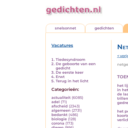
snelsonnet
gedichten
Vacatures
Net
< vori
Tiedesyndroom
De geboorte van een
netged
gedicht
De eerste keer
toe
Erwt
Terug in het licht
het li
Categorieën:
in het
de la
actualiteit
(6085)
trill
adel
(71)
gedre
afscheid
(2343)
algemeen
(2731)
het p
bedankt
(486)
koort
biologie
(128)
verli
corona
(173)
dieren
(956)