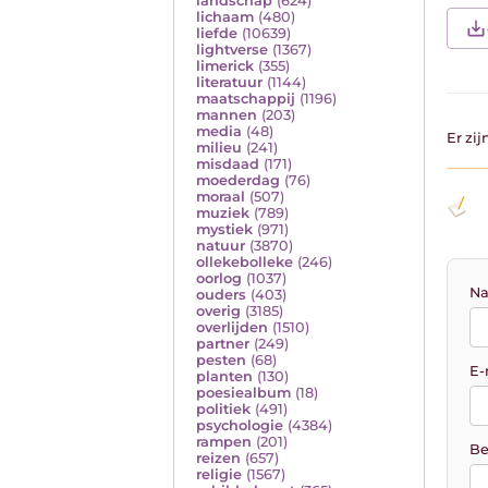
landschap
(624)
lichaam
(480)
liefde
(10639)
lightverse
(1367)
limerick
(355)
literatuur
(1144)
maatschappij
(1196)
mannen
(203)
media
(48)
Er zi
milieu
(241)
misdaad
(171)
moederdag
(76)
moraal
(507)
muziek
(789)
mystiek
(971)
natuur
(3870)
ollekebolleke
(246)
oorlog
(1037)
Na
ouders
(403)
overig
(3185)
overlijden
(1510)
partner
(249)
pesten
(68)
E-
planten
(130)
poesiealbum
(18)
politiek
(491)
psychologie
(4384)
rampen
(201)
Be
reizen
(657)
religie
(1567)