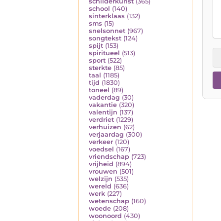
schilderkunst
(365)
school
(140)
sinterklaas
(132)
sms
(15)
snelsonnet
(967)
songtekst
(124)
spijt
(153)
spiritueel
(513)
sport
(522)
sterkte
(85)
taal
(1185)
tijd
(1830)
toneel
(89)
vaderdag
(30)
vakantie
(320)
valentijn
(137)
verdriet
(1229)
verhuizen
(62)
verjaardag
(300)
verkeer
(120)
voedsel
(167)
vriendschap
(723)
vrijheid
(894)
vrouwen
(501)
welzijn
(535)
wereld
(636)
werk
(227)
wetenschap
(160)
woede
(208)
woonoord
(430)