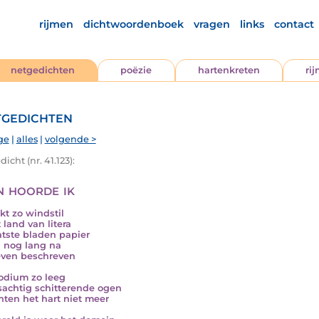
rijmen
dichtwoordenboek
vragen
links
contact
netgedichten
poëzie
hartenkreten
ri
gedichten
ge
|
alles
|
volgende >
icht (nr. 41.123):
n hoorde ik
jkt zo windstil
 land van litera
atste bladen papier
en nog lang na
ven beschreven
odium zo leeg
sachtig schitterende ogen
chten het hart niet meer