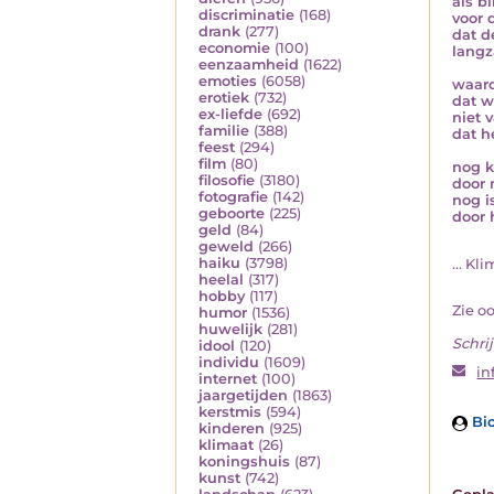
als b
discriminatie
(168)
voor 
drank
(277)
dat d
economie
(100)
langz
eenzaamheid
(1622)
emoties
(6058)
waaro
erotiek
(732)
dat w
ex-liefde
(692)
niet 
familie
(388)
dat h
feest
(294)
film
(80)
nog k
filosofie
(3180)
door 
fotografie
(142)
nog i
geboorte
(225)
door 
geld
(84)
geweld
(266)
haiku
(3798)
... Kl
heelal
(317)
hobby
(117)
Zie o
humor
(1536)
huwelijk
(281)
Schrij
idool
(120)
individu
(1609)
in
internet
(100)
jaargetijden
(1863)
kerstmis
(594)
Bio
kinderen
(925)
klimaat
(26)
koningshuis
(87)
kunst
(742)