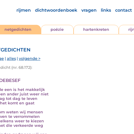
rijmen
dichtwoordenboek
vragen
links
contact
netgedichten
poëzie
hartenkreten
ri
gedichten
ge
|
alles
|
volgende >
icht (nr. 68.172):
debesef
de een is het makkelijk
een ander juist weer niet
ag tot dag te leven
 het komt en gaat
om weten wij mensen
even te verrommelen
telkens weer te kiezen
net die verkeerde weg