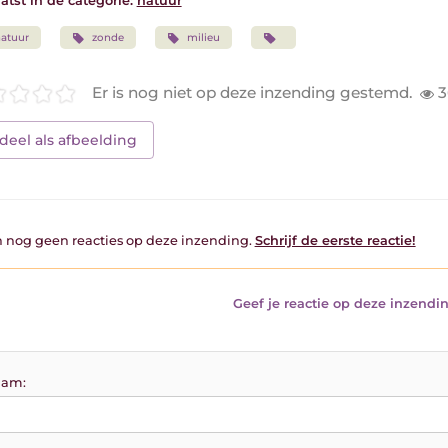
atst in de categorie:
natuur
atuur
zonde
milieu
Er is nog niet op deze inzending gestemd.
3
deel als afbeelding
jn nog geen reacties op deze inzending.
Schrijf de eerste reactie!
Geef je reactie op deze inzendin
am: