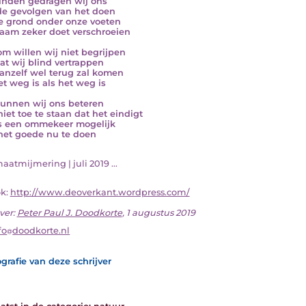
linden gedragen wij ons
de gevolgen van het doen
e grond onder onze voeten
aam zeker doet verschroeien
m willen wij niet begrijpen
at wij blind vertrappen
vanzelf wel terug zal komen
et weg is als het weg is
unnen wij ons beteren
niet toe te staan dat het eindigt
s een ommekeer mogelijk
het goede nu te doen
imaatmijmering | juli 2019 ...
ok:
http://www.deoverkant.wordpress.com/
ver:
Peter Paul J. Doodkorte
, 1 augustus 2019
fo
doodkorte.nl
grafie van deze schrijver