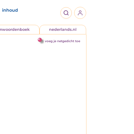
inhoud
jmwoordenboek
nederlands.nl
voeg je netgedicht toe