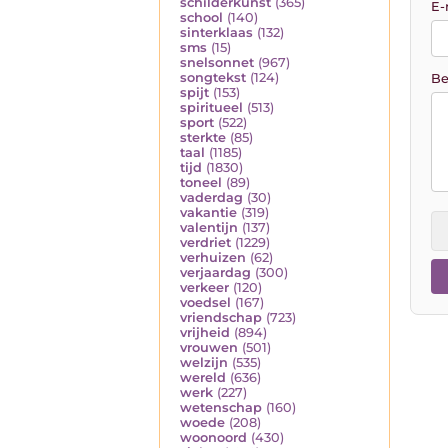
schilderkunst
(365)
E-
school
(140)
sinterklaas
(132)
sms
(15)
snelsonnet
(967)
songtekst
(124)
Be
spijt
(153)
spiritueel
(513)
sport
(522)
sterkte
(85)
taal
(1185)
tijd
(1830)
toneel
(89)
vaderdag
(30)
vakantie
(319)
valentijn
(137)
verdriet
(1229)
verhuizen
(62)
verjaardag
(300)
verkeer
(120)
voedsel
(167)
vriendschap
(723)
vrijheid
(894)
vrouwen
(501)
welzijn
(535)
wereld
(636)
werk
(227)
wetenschap
(160)
woede
(208)
woonoord
(430)