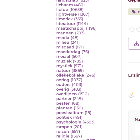
Gepla
landschap
(623)
lichaam
(480)
liefde
(10638)
n
lightverse
(1367)
limerick
(355)
literatuur
(1144)
maatschappij
(1196)
mannen
(203)
media
(48)
milieu
(241)
misdaad
(171)
moederdag
(76)
moraal
(507)
muziek
(789)
mystiek
(971)
natuur
(3869)
Er zi
ollekebolleke
(246)
oorlog
(1037)
ouders
(403)
overig
(3183)
overlijden
(1510)
partner
(249)
pesten
(68)
planten
(130)
poesiealbum
(18)
politiek
(491)
Na
psychologie
(4383)
rampen
(201)
reizen
(657)
religie
(1567)