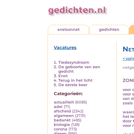
snelsonnet
gedichten
Vacatures
Net
< vori
Tiedesyndroom
De geboorte van een
netged
gedicht
Erwt
zon
Terug in het licht
De eerste keer
voor 
Categorieën:
voor 
van d
actualiteit
(6085)
zoals
adel
(71)
afscheid
(2342)
waar
algemeen
(2731)
het l
bedankt
(485)
door 
biologie
(128)
voor 
corona
(173)
dieren
(956)