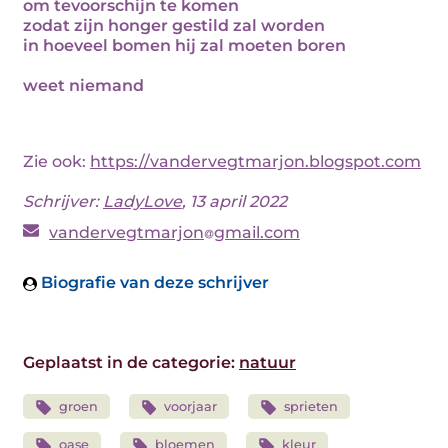
om tevoorschijn te komen
zodat zijn honger gestild zal worden
in hoeveel bomen hij zal moeten boren
weet niemand
Zie ook:
https://vandervegtmarjon.blogspot.com
Schrijver:
LadyLove
, 13 april 2022
vandervegtmarjon
gmail.com
Biografie van deze schrijver
Geplaatst in de categorie:
natuur
groen
voorjaar
sprieten
oase
bloemen
kleur