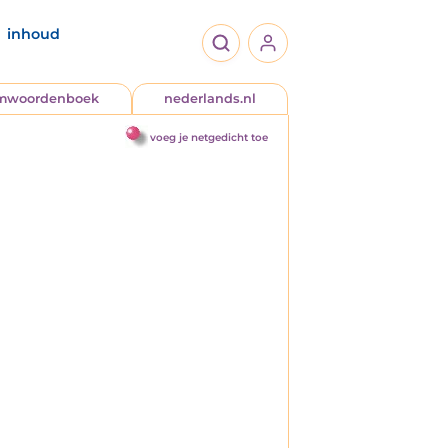
inhoud
jmwoordenboek
nederlands.nl
voeg je netgedicht toe