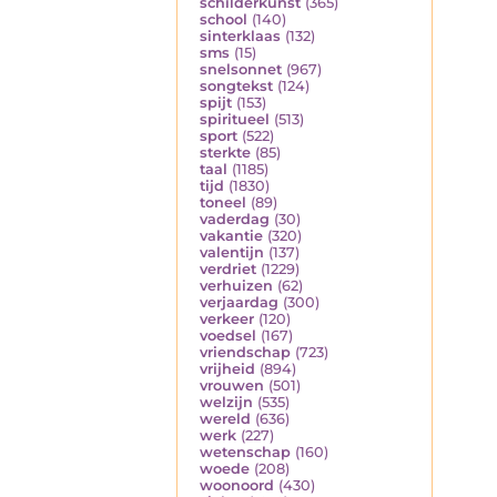
schilderkunst
(365)
school
(140)
sinterklaas
(132)
sms
(15)
snelsonnet
(967)
songtekst
(124)
spijt
(153)
spiritueel
(513)
sport
(522)
sterkte
(85)
taal
(1185)
tijd
(1830)
toneel
(89)
vaderdag
(30)
vakantie
(320)
valentijn
(137)
verdriet
(1229)
verhuizen
(62)
verjaardag
(300)
verkeer
(120)
voedsel
(167)
vriendschap
(723)
vrijheid
(894)
vrouwen
(501)
welzijn
(535)
wereld
(636)
werk
(227)
wetenschap
(160)
woede
(208)
woonoord
(430)