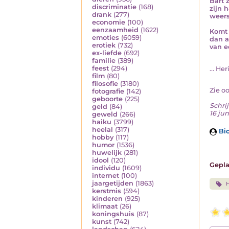
Bart 
discriminatie
(168)
zijn 
drank
(277)
weers
economie
(100)
eenzaamheid
(1622)
Komt 
emoties
(6059)
dan a
erotiek
(732)
van e
ex-liefde
(692)
familie
(389)
feest
(294)
... He
film
(80)
filosofie
(3180)
Zie o
fotografie
(142)
geboorte
(225)
Schrij
geld
(84)
16 ju
geweld
(266)
haiku
(3799)
heelal
(317)
Bio
hobby
(117)
humor
(1536)
huwelijk
(281)
idool
(120)
Gepla
individu
(1609)
internet
(100)
jaargetijden
(1863)
H
kerstmis
(594)
kinderen
(925)
klimaat
(26)
koningshuis
(87)
kunst
(742)