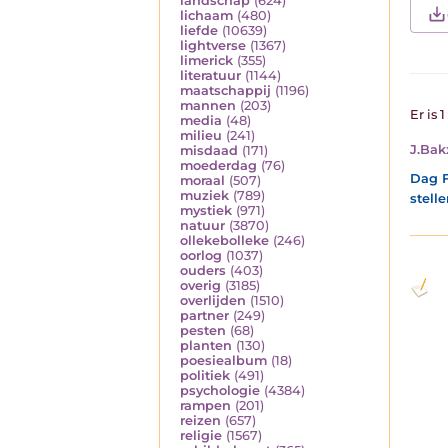
landschap
(624)
lichaam
(480)
liefde
(10639)
lightverse
(1367)
limerick
(355)
literatuur
(1144)
maatschappij
(1196)
mannen
(203)
Er is 
media
(48)
milieu
(241)
J.Bak
misdaad
(171)
moederdag
(76)
Dag F
moraal
(507)
muziek
(789)
stell
mystiek
(971)
natuur
(3870)
ollekebolleke
(246)
oorlog
(1037)
ouders
(403)
overig
(3185)
overlijden
(1510)
partner
(249)
pesten
(68)
planten
(130)
poesiealbum
(18)
politiek
(491)
psychologie
(4384)
rampen
(201)
reizen
(657)
religie
(1567)