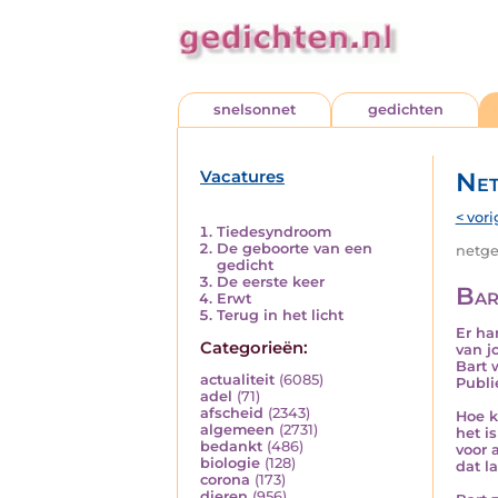
snelsonnet
gedichten
Vacatures
Net
< vori
Tiedesyndroom
De geboorte van een
netged
gedicht
De eerste keer
Bar
Erwt
Terug in het licht
Er ha
Categorieën:
van j
Bart 
actualiteit
(6085)
Publi
adel
(71)
afscheid
(2343)
Hoe k
algemeen
(2731)
het i
bedankt
(486)
voor 
biologie
(128)
dat l
corona
(173)
dieren
(956)