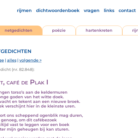
rijmen
dichtwoordenboek
vragen
links
contact
netgedichten
poëzie
hartenkreten
ri
gedichten
ge
|
alles
|
volgende >
icht (nr. 82.848):
t, café de Plak I
ngen torso’s aan de keldermuren
onge goden van het witte doek.
wacht en tekent aan een nieuwe broek.
ek verschijnt hier in de kleinste uren.
ort ons scheppend ogenblik mag duren,
s genoeg, om dit cafébezoek
altijd vast te leggen voor een boek
ater mijn geheugen bij kan sturen.