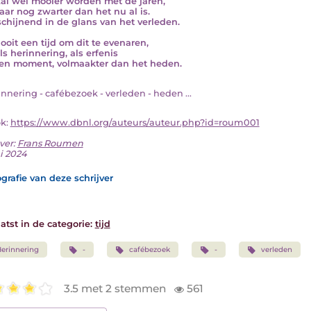
zal wel mooier worden met de jaren,
haar nog zwarter dan het nu al is.
chijnend in de glans van het verleden.
ooit een tijd om dit te evenaren,
ls herinnering, als erfenis
en moment, volmaakter dan het heden.
rinnering - cafébezoek - verleden - heden ...
ok:
https://www.dbnl.org/auteurs/auteur.php?id=roum001
ver:
Frans Roumen
ni 2024
grafie van deze schrijver
atst in de categorie:
tijd
erinnering
-
cafébezoek
-
verleden
3.5 met 2 stemmen
561