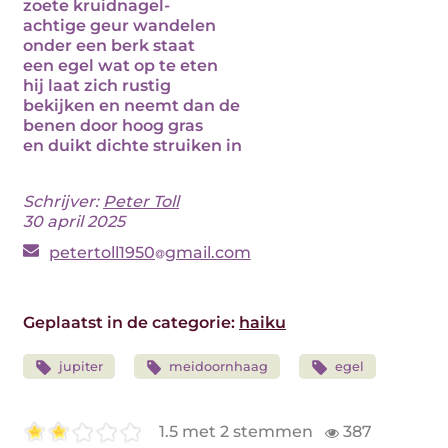
zoete kruidnagel-
achtige geur wandelen
onder een berk staat
een egel wat op te eten
hij laat zich rustig
bekijken en neemt dan de
benen door hoog gras
en duikt dichte struiken in
Schrijver:
Peter Toll
30 april 2025
petertoll1950
gmail.com
Geplaatst in de categorie:
haiku
jupiter
meidoornhaag
egel
1.5 met 2 stemmen
387