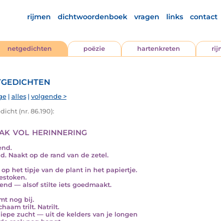
rijmen
dichtwoordenboek
vragen
links
contact
netgedichten
poëzie
hartenkreten
ri
gedichten
ge
|
alles
|
volgende >
icht (nr. 86.190):
ak vol herinnering
end.
nd. Naakt op de rand van de zetel.
op het tipje van de plant in het papiertje.
stoken.
end — alsof stilte iets goedmaakt.
mt nog bij.
chaam trilt. Natrilt.
iepe zucht — uit de kelders van je longen