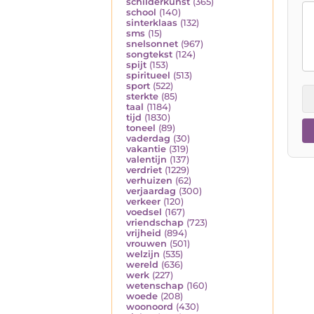
schilderkunst
(365)
school
(140)
sinterklaas
(132)
sms
(15)
snelsonnet
(967)
songtekst
(124)
spijt
(153)
spiritueel
(513)
sport
(522)
sterkte
(85)
taal
(1184)
tijd
(1830)
toneel
(89)
vaderdag
(30)
vakantie
(319)
valentijn
(137)
verdriet
(1229)
verhuizen
(62)
verjaardag
(300)
verkeer
(120)
voedsel
(167)
vriendschap
(723)
vrijheid
(894)
vrouwen
(501)
welzijn
(535)
wereld
(636)
werk
(227)
wetenschap
(160)
woede
(208)
woonoord
(430)