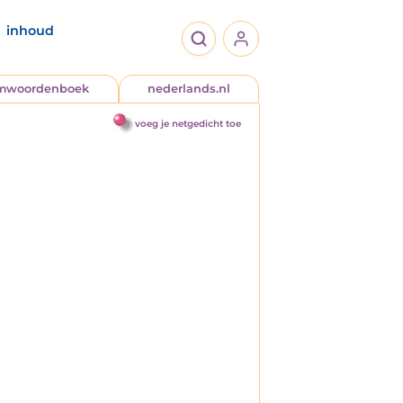
inhoud
jmwoordenboek
nederlands.nl
voeg je netgedicht toe