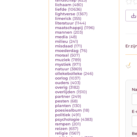
landschap
(623)
lichaam
(480)
liefde
(10636)
lightverse
(1367)
limerick
(355)
literatuur
(1144)
maatschappij
(1196)
mannen
(203)
media
(48)
milieu
(241)
misdaad
(171)
Er zi
moederdag
(76)
moraal
(507)
muziek
(789)
mystiek
(971)
natuur
(3869)
ollekebolleke
(246)
oorlog
(1037)
ouders
(403)
overig
(3182)
Na
overlijden
(1510)
partner
(249)
pesten
(68)
planten
(130)
poesiealbum
(18)
E-
politiek
(491)
psychologie
(4383)
rampen
(201)
reizen
(657)
religie
(1567)
Be