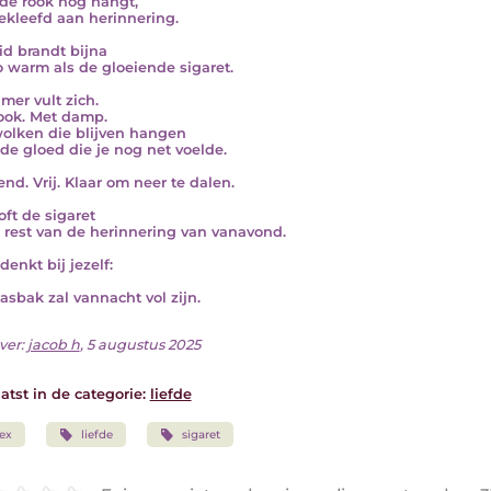
de rook nog hangt,
ekleefd aan herinnering.
id brandt bijna
o warm als de gloeiende sigaret.
mer vult zich.
ook. Met damp.
olken die blijven hangen
 de gloed die je nog net voelde.
nd. Vrij. Klaar om neer te dalen.
oft de sigaret
e rest van de herinnering van vanavond.
denkt bij jezelf:
asbak zal vannacht vol zijn.
ver:
jacob h
, 5 augustus 2025
atst in de categorie:
liefde
ex
liefde
sigaret