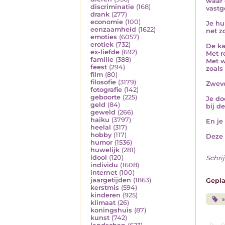
waar 
discriminatie
(168)
vastg
drank
(277)
economie
(100)
Je hu
eenzaamheid
(1622)
net z
emoties
(6057)
erotiek
(732)
De ka
ex-liefde
(692)
Met r
familie
(388)
Met w
feest
(294)
zoals
film
(80)
filosofie
(3179)
Zweve
fotografie
(142)
geboorte
(225)
Je do
geld
(84)
bij d
geweld
(266)
haiku
(3797)
En je 
heelal
(317)
hobby
(117)
Deze 
humor
(1536)
huwelijk
(281)
idool
(120)
Schrij
individu
(1608)
internet
(100)
jaargetijden
(1863)
Gepla
kerstmis
(594)
kinderen
(925)
s
klimaat
(26)
koningshuis
(87)
kunst
(742)