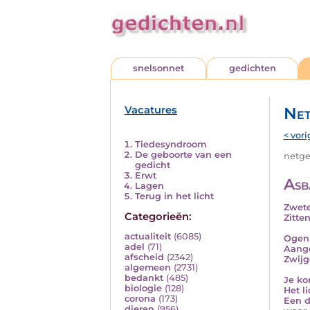
snelsonnet
gedichten
Vacatures
Net
< vori
Tiedesyndroom
De geboorte van een
netged
gedicht
Erwt
Asb
Lagen
Terug in het licht
Zwet
Categorieën:
Zitte
actualiteit
(6085)
Ogen 
adel
(71)
Aange
afscheid
(2342)
Zwijg
algemeen
(2731)
bedankt
(485)
Je ko
biologie
(128)
Het li
corona
(173)
Een d
dieren
(956)