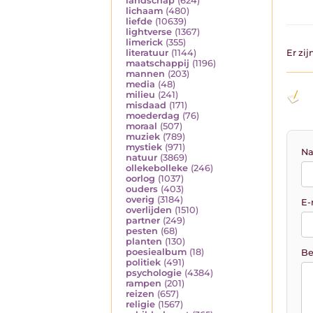
landschap
(624)
lichaam
(480)
liefde
(10639)
lightverse
(1367)
limerick
(355)
literatuur
(1144)
Er zi
maatschappij
(1196)
mannen
(203)
media
(48)
milieu
(241)
misdaad
(171)
moederdag
(76)
moraal
(507)
muziek
(789)
mystiek
(971)
Na
natuur
(3869)
ollekebolleke
(246)
oorlog
(1037)
ouders
(403)
overig
(3184)
E-
overlijden
(1510)
partner
(249)
pesten
(68)
planten
(130)
poesiealbum
(18)
Be
politiek
(491)
psychologie
(4384)
rampen
(201)
reizen
(657)
religie
(1567)