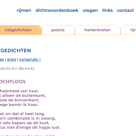
rijmen
dichtwoordenboek
vragen
links
contact
netgedichten
poëzie
hartenkreten
ri
gedichten
ge
|
alles
|
volgende >
icht (nr. 86.444):
zichtloos
hoonheid van haar,
et alleen de buitenkant,
ook de binnenkant,
ge bemin ik haar,
l, en dat al heel lang.
zo’n combinatie is in zwang,
er vele kapers op de kust,
us niet d’enige dit hapje lust.