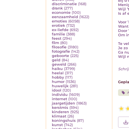
Bij d
discriminatie
(168)
Menig
drank
(277)
Wijl ’
economie
(100)
Is af
eenzaamheid
(1622)
emoties
(6058)
Voor 
erotiek
(732)
Want 
ex-liefde
(692)
Door 
familie
(388)
Om in
feest
(294)
film
(80)
Te ve
filosofie
(3180)
Je zo
fotografie
(142)
Ga nu
geboorte
(225)
Wijl 
geld
(84)
geweld
(266)
haiku
(3799)
Schrij
heelal
(317)
hobby
(117)
humor
(1536)
Gepla
huwelijk
(281)
idool
(120)
A
individu
(1609)
internet
(100)
jaargetijden
(1863)
kerstmis
(594)
kinderen
(925)
klimaat
(26)
koningshuis
(87)
kunst
(742)