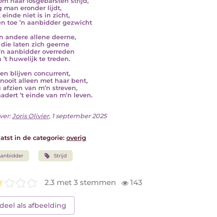
'om haar losgebarsten strijd,
 man eronder lijdt,
t einde niet is in zicht,
 en toe ’n aanbidder gezwicht
’n andere allene deerne,
die laten zich geerne
’n aanbidder overreden
 ’t huwelijk te treden.
len blijven concurrent,
 nooit alleen met haar bent,
 afzien van m’n streven,
nadert ’t einde van m’n leven.
ver:
Joris Olivier
, 1 september 2025
atst in de categorie:
overig
anbidder
Strijd
2.3 met 3 stemmen
143
deel als afbeelding