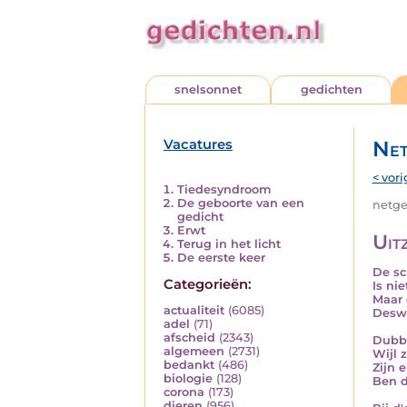
snelsonnet
gedichten
Vacatures
Net
< vori
Tiedesyndroom
De geboorte van een
netged
gedicht
Erwt
Uit
Terug in het licht
De eerste keer
De sc
Categorieën:
Is ni
Maar 
actualiteit
(6085)
Deswe
adel
(71)
afscheid
(2343)
Dubbe
algemeen
(2731)
Wijl 
bedankt
(486)
Zijn 
biologie
(128)
Ben d
corona
(173)
dieren
(956)