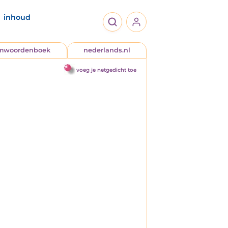
inhoud
jmwoordenboek
nederlands.nl
voeg je netgedicht toe