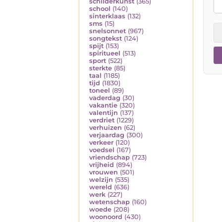
schilderkunst
(365)
school
(140)
sinterklaas
(132)
sms
(15)
snelsonnet
(967)
songtekst
(124)
spijt
(153)
spiritueel
(513)
sport
(522)
sterkte
(85)
taal
(1185)
tijd
(1830)
toneel
(89)
vaderdag
(30)
vakantie
(320)
valentijn
(137)
verdriet
(1229)
verhuizen
(62)
verjaardag
(300)
verkeer
(120)
voedsel
(167)
vriendschap
(723)
vrijheid
(894)
vrouwen
(501)
welzijn
(535)
wereld
(636)
werk
(227)
wetenschap
(160)
woede
(208)
woonoord
(430)