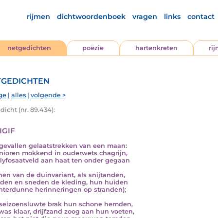
rijmen
dichtwoordenboek
vragen
links
contact
netgedichten
poëzie
hartenkreten
ri
gedichten
ge
|
alles
|
volgende >
icht (nr. 89.434):
igif
gevallen gelaatstrekken van een maan:
nioren mokkend in ouderwets chagrijn,
lyfosaatveld aan haat ten onder gegaan
nen van de duinvariant, als snijtanden,
den en sneden de kleding, hun huiden
linterdunne herinneringen op stranden);
seizoensluwte brak hun schone hemden,
 was klaar, drijfzand zoog aan hun voeten,