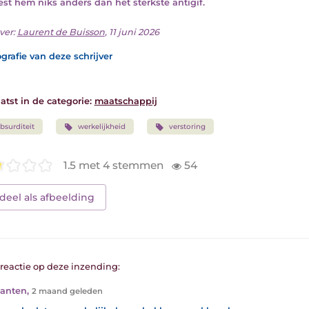
est hem niks anders dan het sterkste antigif.
ver:
Laurent de Buisson
, 11 juni 2026
grafie van deze schrijver
atst in de categorie:
maatschappij
bsurditeit
werkelijkheid
verstoring
1.5 met 4 stemmen
54
deel als afbeelding
1 reactie op deze inzending:
Xanten
,
2 maand geleden