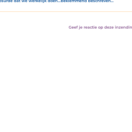
bsurde dat we werkelijk doen…beklemmend beschreven…
Geef je reactie op deze inzendin