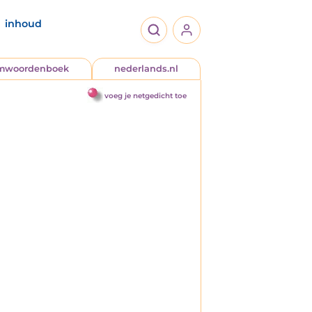
inhoud
jmwoordenboek
nederlands.nl
voeg je netgedicht toe