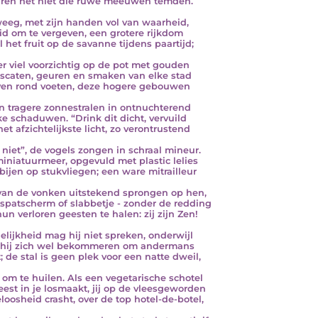
aren het niet die ruwe meeuwen temden.
weeg, met zijn handen vol van waarheid,
eid om te vergeven, een grotere rijkdom
l het fruit op de savanne tijdens paartijd;
er viel voorzichtig op de pot met gouden
scaten, geuren en smaken van elke stad
en rond voeten, deze hogere gebouwen
n tragere zonnestralen in ontnuchterend
jke schaduwen. “Drink dit dicht, vervuild
et afzichtelijkste licht, zo verontrustend
t niet”, de vogels zongen in schraal mineur.
iniatuurmeer, opgevuld met plastic lelies
bijen op stukvliegen; een ware mitrailleur
an de vonken uitstekend sprongen op hen,
spatscherm of slabbetje - zonder de redding
hun verloren geesten te halen: zij zijn Zen!
lelijkheid mag hij niet spreken, onderwijl
hij zich wel bekommeren om andermans
t; de stal is geen plek voor een natte dweil,
s om te huilen. Als een vegetarische schotel
eest in je losmaakt, jij op de vleesgeworden
eloosheid crasht, over de top hotel-de-botel,