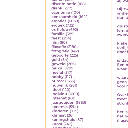
zij w
discriminatie
(168)
drank
(277)
Hij z
economie
(100)
vrijh
eenzaamheid
(1622)
dan a
emoties
(6059)
erotiek
(732)
duist
ex-liefde
(692)
lemni
familie
(389)
zwerv
feest
(294)
film
(80)
krake
filosofie
(3180)
eerli
fotografie
(142)
door h
geboorte
(225)
geld
(84)
is da
geweld
(266)
Een m
haiku
(3799)
waar 
heelal
(317)
hobby
(117)
waarv
humor
(1536)
geen 
huwelijk
(281)
voor 
idool
(120)
individu
(1609)
Over 
internet
(100)
moet 
jaargetijden
(1863)
stron
kerstmis
(594)
kinderen
(925)
het i
klimaat
(26)
het b
koningshuis
(87)
illusi
kunst
(742)