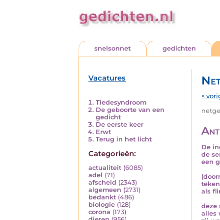
snelsonnet
gedichten
Vacatures
Net
< vori
Tiedesyndroom
De geboorte van een
netged
gedicht
De eerste keer
Ant
Erwt
Terug in het licht
De in
Categorieën:
de se
een g
actualiteit
(6085)
adel
(71)
(door
afscheid
(2343)
teken
algemeen
(2731)
als f
bedankt
(486)
biologie
(128)
deze 
corona
(173)
alles
dieren
(956)