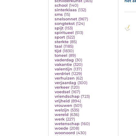
het a
schilderkunst
(365)
school
(140)
sinterklaas
(132)
sms
(15)
snelsonnet
(967)
songtekst
(124)
spijt
(153)
spiritueel
(513)
sport
(522)
sterkte
(85)
taal
(1185)
tijd
(1830)
toneel
(89)
vaderdag
(30)
vakantie
(320)
valentijn
(137)
verdriet
(1229)
verhuizen
(62)
verjaardag
(300)
verkeer
(120)
voedsel
(167)
vriendschap
(723)
vrijheid
(894)
vrouwen
(501)
welzijn
(535)
wereld
(636)
werk
(227)
wetenschap
(160)
woede
(208)
woonoord
(430)