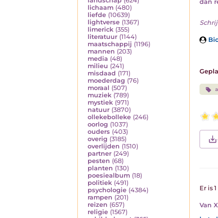
landschap
(624)
dan r
lichaam
(480)
liefde
(10639)
lightverse
(1367)
Schrij
limerick
(355)
literatuur
(1144)
Bio
maatschappij
(1196)
mannen
(203)
media
(48)
milieu
(241)
Gepla
misdaad
(171)
moederdag
(76)
moraal
(507)
a
muziek
(789)
mystiek
(971)
natuur
(3870)
ollekebolleke
(246)
oorlog
(1037)
ouders
(403)
overig
(3185)
overlijden
(1510)
partner
(249)
pesten
(68)
planten
(130)
poesiealbum
(18)
politiek
(491)
Er is 
psychologie
(4384)
rampen
(201)
reizen
(657)
Van 
religie
(1567)