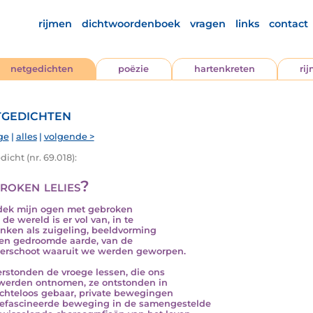
rijmen
dichtwoordenboek
vragen
links
contact
netgedichten
poëzie
hartenkreten
ri
gedichten
ge
|
alles
|
volgende >
icht (nr. 69.018):
roken lelies?
dek mijn ogen met gebroken
, de wereld is er vol van, in te
inken als zuigeling, beeldvorming
en gedroomde aarde, van de
rschoot waaruit we werden geworpen.
rstonden de vroege lessen, die ons
 werden ontnomen, ze ontstonden in
chteloos gebaar, private bewegingen
efascineerde beweging in de samengestelde