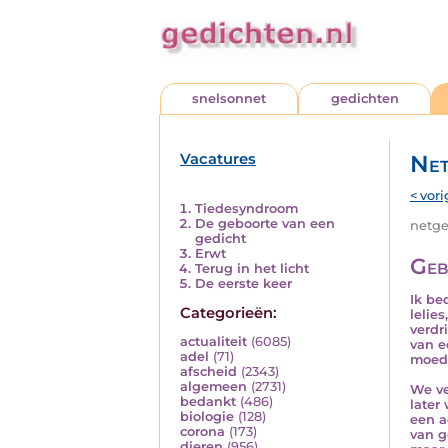
snelsonnet
gedichten
Vacatures
Net
< vori
Tiedesyndroom
De geboorte van een
netged
gedicht
Erwt
Geb
Terug in het licht
De eerste keer
Ik be
Categorieën:
lelies
verdr
actualiteit
(6085)
van e
adel
(71)
moede
afscheid
(2343)
algemeen
(2731)
We ve
bedankt
(486)
later
biologie
(128)
een a
corona
(173)
van g
dieren
(956)