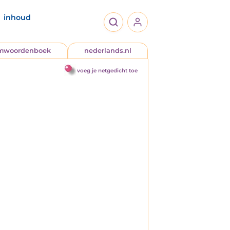
inhoud
jmwoordenboek
nederlands.nl
voeg je netgedicht toe