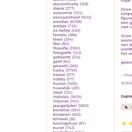
maar 
discriminatie
(168)
drank
(277)
Onze 
economie
(100)
simpe
eenzaamheid
(1622)
figure
emoties
(6058)
een g
erotiek
(732)
met v
ex-liefde
(692)
familie
(388)
Onze 
feest
(294)
avond
film
(80)
van s
filosofie
(3180)
wordt
fotografie
(142)
het w
geboorte
(225)
geld
(84)
geest
geweld
(266)
haiku
(3799)
heelal
(317)
... Ill
hobby
(117)
Schrij
humor
(1536)
huwelijk
(281)
idool
(120)
Gepla
individu
(1609)
internet
(100)
jaargetijden
(1863)
G
kerstmis
(594)
kinderen
(925)
klimaat
(26)
koningshuis
(87)
kunst
(742)