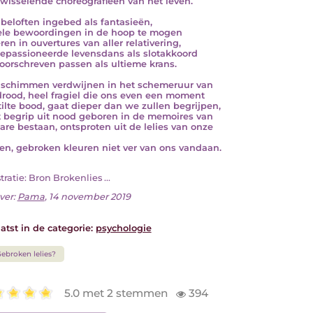
wisselende choreografieën van het leven.
beloften ingebed als fantasieën,
le bewoordingen in de hoop te mogen
ren in ouvertures van aller relativering,
epassioneerde levensdans als slotakkoord
oorschreven passen als ultieme krans.
schimmen verdwijnen in het schemeruur van
rood, heel fragiel die ons even een moment
tilte bood, gaat dieper dan we zullen begrijpen,
 begrip uit nood geboren in de memoires van
are bestaan, ontsproten uit de lelies van onze
en, gebroken kleuren niet ver van ons vandaan.
ustratie: Bron Brokenlies ...
ver:
Pama
, 14 november 2019
atst in de categorie:
psychologie
ebroken lelies?
5.0 met 2 stemmen
394