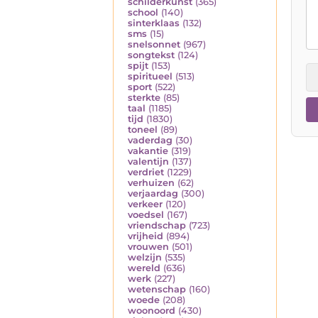
schilderkunst
(365)
school
(140)
sinterklaas
(132)
sms
(15)
snelsonnet
(967)
songtekst
(124)
spijt
(153)
spiritueel
(513)
sport
(522)
sterkte
(85)
taal
(1185)
tijd
(1830)
toneel
(89)
vaderdag
(30)
vakantie
(319)
valentijn
(137)
verdriet
(1229)
verhuizen
(62)
verjaardag
(300)
verkeer
(120)
voedsel
(167)
vriendschap
(723)
vrijheid
(894)
vrouwen
(501)
welzijn
(535)
wereld
(636)
werk
(227)
wetenschap
(160)
woede
(208)
woonoord
(430)