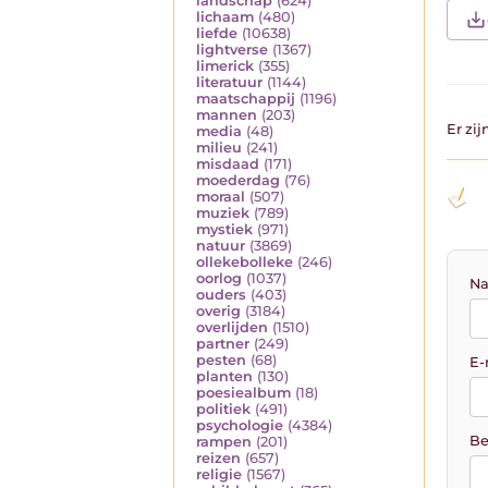
landschap
(624)
lichaam
(480)
liefde
(10638)
lightverse
(1367)
limerick
(355)
literatuur
(1144)
maatschappij
(1196)
mannen
(203)
Er zi
media
(48)
milieu
(241)
misdaad
(171)
moederdag
(76)
moraal
(507)
muziek
(789)
mystiek
(971)
natuur
(3869)
ollekebolleke
(246)
oorlog
(1037)
Na
ouders
(403)
overig
(3184)
overlijden
(1510)
partner
(249)
pesten
(68)
E-
planten
(130)
poesiealbum
(18)
politiek
(491)
psychologie
(4384)
Be
rampen
(201)
reizen
(657)
religie
(1567)