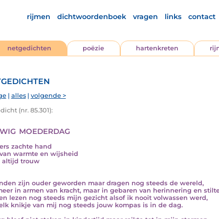
rijmen
dichtwoordenboek
vragen
links
contact
netgedichten
poëzie
hartenkreten
ri
gedichten
ge
|
alles
|
volgende >
icht (nr. 85.301):
wig moederdag
rs zachte hand
van warmte en wijsheid
 altijd trouw
nden zijn ouder geworden maar dragen nog steeds de wereld,
meer in armen van kracht, maar in gebaren van herinnering en stilte
en lezen nog steeds mijn gezicht alsof ik nooit volwassen werd,
 elk knikje van mij nog steeds jouw kompas is in de dag.