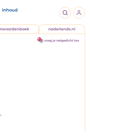
inhoud
jmwoordenboek
nederlands.nl
voeg je netgedicht toe
.