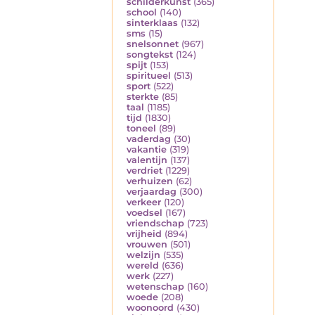
schilderkunst
(365)
school
(140)
sinterklaas
(132)
sms
(15)
snelsonnet
(967)
songtekst
(124)
spijt
(153)
spiritueel
(513)
sport
(522)
sterkte
(85)
taal
(1185)
tijd
(1830)
toneel
(89)
vaderdag
(30)
vakantie
(319)
valentijn
(137)
verdriet
(1229)
verhuizen
(62)
verjaardag
(300)
verkeer
(120)
voedsel
(167)
vriendschap
(723)
vrijheid
(894)
vrouwen
(501)
welzijn
(535)
wereld
(636)
werk
(227)
wetenschap
(160)
woede
(208)
woonoord
(430)