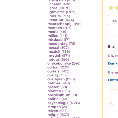
landschap
(623)
lichaam
(480)
liefde
(10638)
lightverse
(1367)
limerick
(355)
literatuur
(1144)
maatschappij
(1196)
mannen
(203)
media
(48)
milieu
(241)
misdaad
(171)
moederdag
(76)
Er zij
moraal
(507)
muziek
(789)
mystiek
(971)
CB
,
ee
natuur
(3869)
Dank 
ollekebolleke
(246)
oorlog
(1037)
ouders
(403)
Elen
overig
(3183)
overlijden
(1510)
Ontro
partner
(249)
pesten
(68)
planten
(130)
poesiealbum
(18)
politiek
(491)
psychologie
(4383)
rampen
(201)
reizen
(657)
religie
(1567)