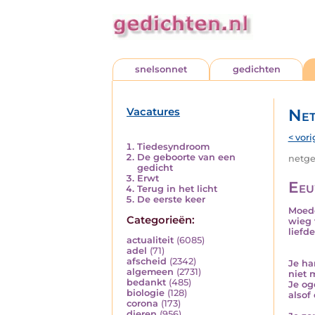
snelsonnet
gedichten
Vacatures
Net
< vori
Tiedesyndroom
De geboorte van een
netged
gedicht
Erwt
Eeu
Terug in het licht
De eerste keer
Moede
Categorieën:
wieg 
liefde
actualiteit
(6085)
adel
(71)
afscheid
(2342)
Je ha
algemeen
(2731)
niet 
bedankt
(485)
Je og
biologie
(128)
alsof
corona
(173)
dieren
(956)