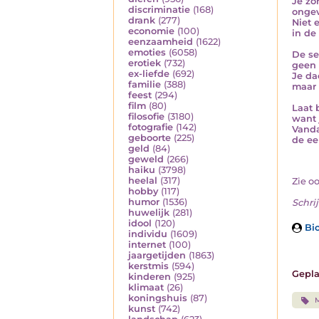
Je zo
discriminatie
(168)
ongev
drank
(277)
Niet 
economie
(100)
in de
eenzaamheid
(1622)
emoties
(6058)
De se
erotiek
(732)
geen 
ex-liefde
(692)
Je da
familie
(388)
maar 
feest
(294)
film
(80)
Laat 
filosofie
(3180)
want 
fotografie
(142)
Vanda
geboorte
(225)
de ee
geld
(84)
geweld
(266)
haiku
(3798)
heelal
(317)
Zie o
hobby
(117)
humor
(1536)
Schrij
huwelijk
(281)
idool
(120)
Bio
individu
(1609)
internet
(100)
jaargetijden
(1863)
kerstmis
(594)
Gepla
kinderen
(925)
klimaat
(26)
koningshuis
(87)
M
kunst
(742)