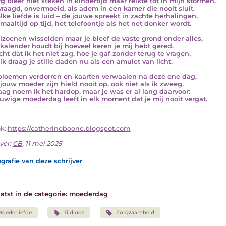
rg bleef niet steken in kindertijd maar reikte tot in mijn stormen,
raagd, onvermoeid, als adem in een kamer die nooit sluit.
elke liefde is luid – de jouwe spreekt in zachte herhalingen,
 maaltijd op tijd, het telefoontje als het net donker wordt.
izoenen wisselden maar je bleef de vaste grond onder alles,
kalender houdt bij hoeveel keren je mij hebt gered.
cht dat ik het niet zag, hoe je gaf zonder terug te vragen,
ik draag je stille daden nu als een amulet van licht.
bloemen verdorren en kaarten verwaaien na deze ene dag,
jouw moeder zijn hield nooit op, ook niet als ik zweeg.
ag noem ik het hardop, maar je was er al lang daarvoor:
uwige moederdag leeft in elk moment dat je mij nooit vergat.
ok:
https://catherineboone.blogspot.com
ver:
CB
, 11 mei 2025
grafie van deze schrijver
atst in de categorie:
moederdag
oederliefde
Tijdloos
Zorgzaamheid