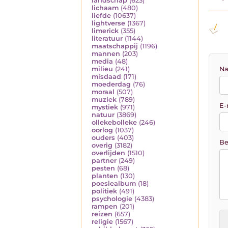
landschap
(623)
lichaam
(480)
liefde
(10637)
lightverse
(1367)
limerick
(355)
literatuur
(1144)
maatschappij
(1196)
mannen
(203)
media
(48)
Na
milieu
(241)
misdaad
(171)
moederdag
(76)
moraal
(507)
muziek
(789)
E-
mystiek
(971)
natuur
(3869)
ollekebolleke
(246)
oorlog
(1037)
ouders
(403)
Be
overig
(3182)
overlijden
(1510)
partner
(249)
pesten
(68)
planten
(130)
poesiealbum
(18)
politiek
(491)
psychologie
(4383)
rampen
(201)
reizen
(657)
religie
(1567)