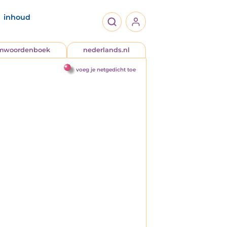
inhoud
jmwoordenboek
nederlands.nl
voeg je netgedicht toe