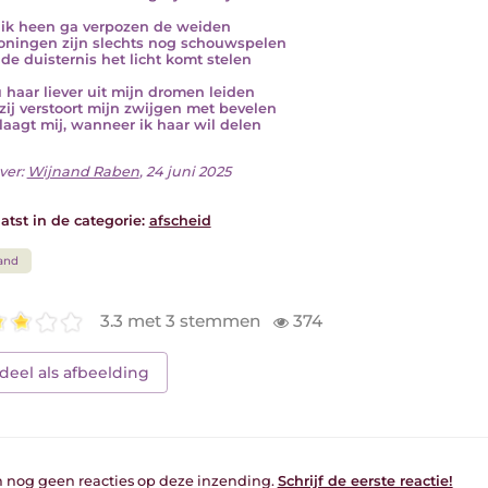
ik heen ga verpozen de weiden
ningen zijn slechts nog schouwspelen
de duisternis het licht komt stelen
u haar liever uit mijn dromen leiden
zij verstoort mijn zwijgen met bevelen
laagt mij, wanneer ik haar wil delen
ver:
Wijnand Raben
, 24 juni 2025
atst in de categorie:
afscheid
and
3.3 met 3 stemmen
374
deel als afbeelding
jn nog geen reacties op deze inzending.
Schrijf de eerste reactie!