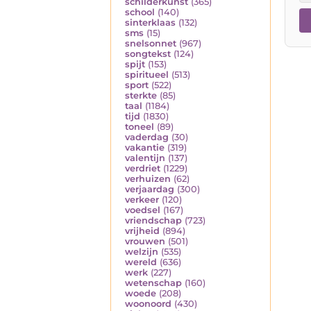
schilderkunst
(365)
school
(140)
sinterklaas
(132)
sms
(15)
snelsonnet
(967)
songtekst
(124)
spijt
(153)
spiritueel
(513)
sport
(522)
sterkte
(85)
taal
(1184)
tijd
(1830)
toneel
(89)
vaderdag
(30)
vakantie
(319)
valentijn
(137)
verdriet
(1229)
verhuizen
(62)
verjaardag
(300)
verkeer
(120)
voedsel
(167)
vriendschap
(723)
vrijheid
(894)
vrouwen
(501)
welzijn
(535)
wereld
(636)
werk
(227)
wetenschap
(160)
woede
(208)
woonoord
(430)