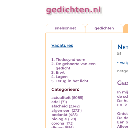
snelsonnet
gedichten
Vacatures
Net
51
Tiedesyndroom
< vori
De geboorte van een
gedicht
netged
Erwt
Lagen
Terug in het licht
Ged
Categorieën:
In mi
de sc
actualiteit
(6085)
De hu
adel
(71)
En ik
afscheid
(2342)
algemeen
(2731)
Ontst
bedankt
(485)
De da
biologie
(128)
Een o
corona
(173)
Allee
dieren
(956)