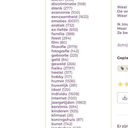
discriminatie
(168)
Waar 
drank
(277)
De wo
economie
(100)
Waar 
eenzaamheid
(1622)
emoties
(6057)
Ik zo
erotiek
(732)
Maar 
ex-liefde
(692)
Ze be
familie
(388)
feest
(294)
film
(80)
Schrij
filosofie
(3179)
fotografie
(142)
geboorte
(225)
Gepla
geld
(84)
geweld
(266)
haiku
(3797)
l
heelal
(317)
hobby
(117)
humor
(1536)
huwelijk
(281)
idool
(120)
individu
(1608)
internet
(100)
jaargetijden
(1863)
kerstmis
(594)
kinderen
(925)
klimaat
(26)
koningshuis
(87)
kunst
(742)
Er zi