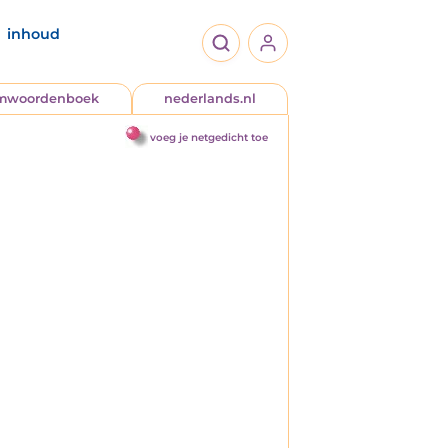
inhoud
jmwoordenboek
nederlands.nl
voeg je netgedicht toe