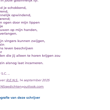
in jouw godinnelijk lijf.
nd je schokkend,
rend,
nelijk opwindend,
terend;
jn ogen door mijn lippen
je
ouwen op mijn handen,
verlangen.
jn vingers kunnen zwijgen,
zin
ns leven beschrijven
r
en die jij alleen te horen krijgen zou
zin alsnog laat incarneren.
 S.C. ...
ver:
R.E.N.S.
, 14 september 2025
ENSgedichten
outlook.com
grafie van deze schrijver