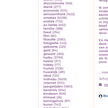
terug 
discriminatie
(168)
drank
(277)
Ik vo
economie
(100)
zinde
eenzaamheid
(1622)
bemin
emoties
(6058)
schit
erotiek
(732)
in mi
ex-liefde
(692)
bleef 
familie
(388)
vertr
feest
(294)
rauw 
film
(80)
filosofie
(3180)
En mi
fotografie
(142)
deze 
geboorte
(225)
van o
geld
(84)
zonde
geweld
(266)
woord
haiku
(3799)
als ik
heelal
(317)
jouw 
hobby
(117)
humor
(1536)
huwelijk
(281)
... voor
idool
(120)
Schrij
individu
(1609)
internet
(100)
R
jaargetijden
(1863)
kerstmis
(594)
kinderen
(925)
Bio
klimaat
(26)
koningshuis
(87)
kunst
(742)