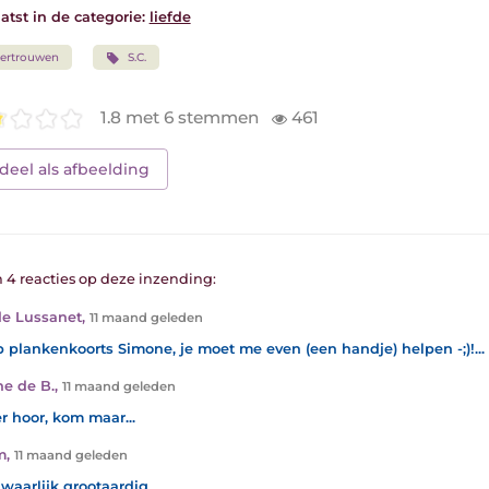
atst in de categorie:
liefde
ertrouwen
S.C.
1.8 met 6 stemmen
461
deel als afbeelding
n 4 reacties op deze inzending:
e Lussanet
,
11 maand geleden
b plankenkoorts Simone, je moet me even (een handje) helpen -;)!...
e de B.
,
11 maand geleden
r hoor, kom maar...
m
,
11 maand geleden
s waarlijk grootaardig