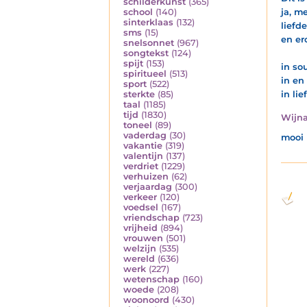
schilderkunst
(365)
ja, m
school
(140)
sinterklaas
(132)
liefd
sms
(15)
en er
snelsonnet
(967)
songtekst
(124)
spijt
(153)
in so
spiritueel
(513)
in en
sport
(522)
in li
sterkte
(85)
taal
(1185)
tijd
(1830)
Wijn
toneel
(89)
vaderdag
(30)
mooi
vakantie
(319)
valentijn
(137)
verdriet
(1229)
verhuizen
(62)
verjaardag
(300)
verkeer
(120)
voedsel
(167)
vriendschap
(723)
vrijheid
(894)
vrouwen
(501)
welzijn
(535)
wereld
(636)
werk
(227)
wetenschap
(160)
woede
(208)
woonoord
(430)