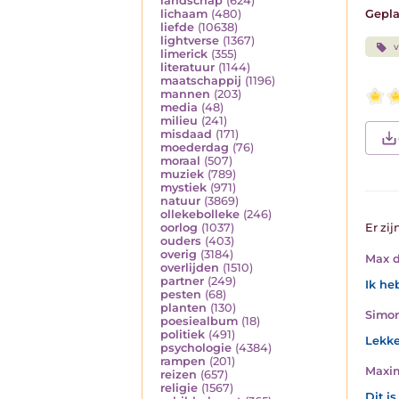
landschap
(624)
Gepla
lichaam
(480)
liefde
(10638)
lightverse
(1367)
v
limerick
(355)
literatuur
(1144)
maatschappij
(1196)
mannen
(203)
media
(48)
milieu
(241)
misdaad
(171)
moederdag
(76)
moraal
(507)
muziek
(789)
mystiek
(971)
natuur
(3869)
ollekebolleke
(246)
Er zij
oorlog
(1037)
ouders
(403)
overig
(3184)
Max d
overlijden
(1510)
partner
(249)
Ik he
pesten
(68)
planten
(130)
Simon
poesiealbum
(18)
politiek
(491)
Lekke
psychologie
(4384)
rampen
(201)
Maxi
reizen
(657)
religie
(1567)
Dit i