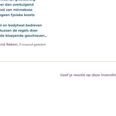
eer dan overtuigend
evol van minnekoos
ogeen fysieke koorts
ul en bodyheat bedreven
 tussen de regels door
efde bloeyende geschreven...
and Raben
,
11 maand geleden
Geef je reactie op deze inzendin