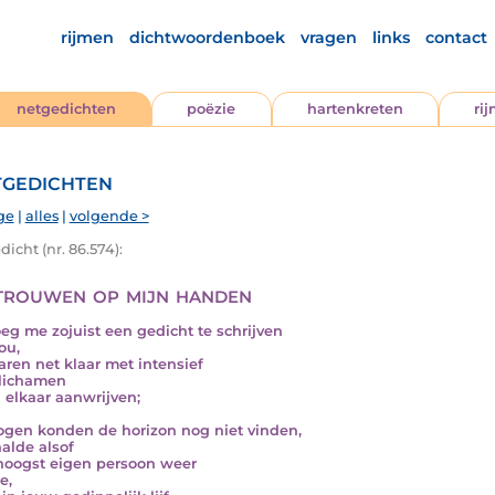
rijmen
dichtwoordenboek
vragen
links
contact
netgedichten
poëzie
hartenkreten
ri
gedichten
ge
|
alles
|
volgende >
icht (nr. 86.574):
trouwen op mijn handen
oeg me zojuist een gedicht te schrijven
ou,
ren net klaar met intensief
lichamen
 elkaar aanwrijven;
ogen konden de horizon nog niet vinden,
aalde alsof
n hoogst eigen persoon weer
e,