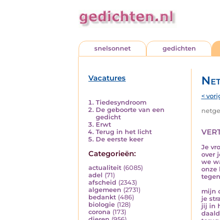
snelsonnet
gedichten
Vacatures
Net
< vori
Tiedesyndroom
De geboorte van een
netged
gedicht
Erwt
ver
Terug in het licht
De eerste keer
Je vr
Categorieën:
over j
we wa
actualiteit
(6085)
onze 
adel
(71)
tegen
afscheid
(2343)
algemeen
(2731)
mijn 
bedankt
(486)
je str
biologie
(128)
jij i
corona
(173)
daald
dieren
(956)