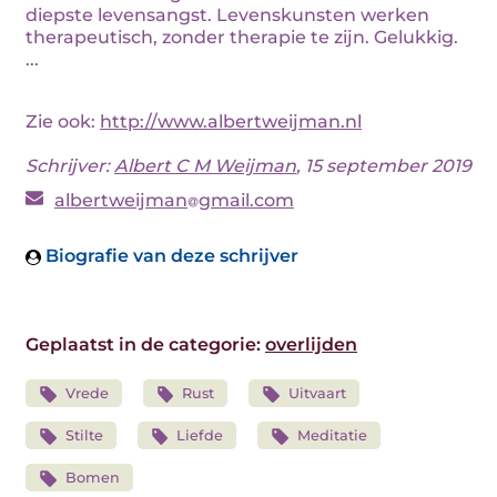
diepste levensangst. Levenskunsten werken
therapeutisch, zonder therapie te zijn. Gelukkig.
...
Zie ook:
http://www.albertweijman.nl
Schrijver:
Albert C M Weijman
, 15 september 2019
albertweijman
gmail.com
Biografie van deze schrijver
Geplaatst in de categorie:
overlijden
Vrede
Rust
Uitvaart
Stilte
Liefde
Meditatie
Bomen