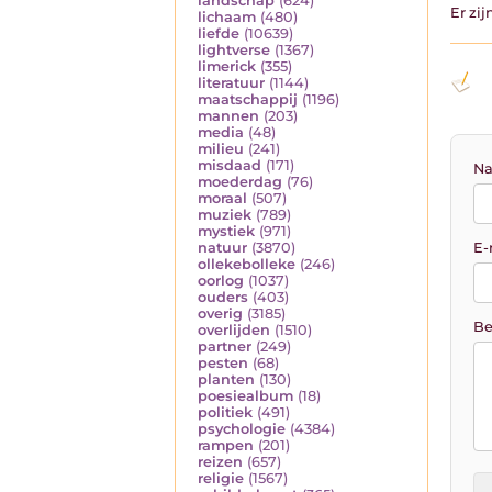
landschap
(624)
Er zi
lichaam
(480)
liefde
(10639)
lightverse
(1367)
limerick
(355)
literatuur
(1144)
maatschappij
(1196)
mannen
(203)
media
(48)
milieu
(241)
misdaad
(171)
Na
moederdag
(76)
moraal
(507)
muziek
(789)
mystiek
(971)
E-
natuur
(3870)
ollekebolleke
(246)
oorlog
(1037)
ouders
(403)
overig
(3185)
Be
overlijden
(1510)
partner
(249)
pesten
(68)
planten
(130)
poesiealbum
(18)
politiek
(491)
psychologie
(4384)
rampen
(201)
reizen
(657)
religie
(1567)