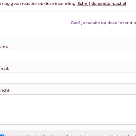
jn nog geen reacties op deze inzending.
Schrijf de eerste reactie!
Geef je reactie op deze inzendin
am:
mail:
richt: