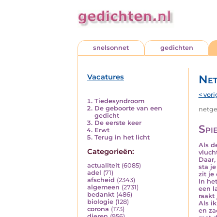
snelsonnet
gedichten
Vacatures
Net
< vori
Tiedesyndroom
De geboorte van een
netged
gedicht
De eerste keer
Spi
Erwt
Terug in het licht
Als d
Categorieën:
vluch
Daar, 
actualiteit
(6085)
sta j
adel
(71)
zit j
afscheid
(2343)
In he
algemeen
(2731)
een l
bedankt
(486)
raakt
biologie
(128)
Als i
corona
(173)
en za
dieren
(956)