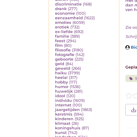
met d
discriminatie
(168)
dan m
drank
(277)
van h
economie
(100)
eenzaamheid
(1622)
emoties
(6059)
erotiek
(732)
Zie o
ex-liefde
(692)
familie
(389)
Schrij
feest
(294)
film
(80)
Bio
filosofie
(3180)
fotografie
(142)
geboorte
(225)
geld
(84)
Gepla
geweld
(266)
haiku
(3799)
heelal
(317)
hobby
(117)
humor
(1536)
huwelijk
(281)
idool
(120)
individu
(1609)
internet
(100)
jaargetijden
(1863)
kerstmis
(594)
kinderen
(925)
klimaat
(26)
koningshuis
(87)
kunst
(742)