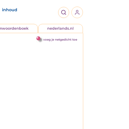
inhoud
jmwoordenboek
nederlands.nl
voeg je netgedicht toe