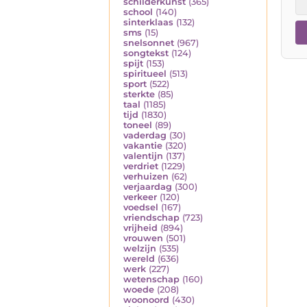
schilderkunst
(365)
school
(140)
sinterklaas
(132)
sms
(15)
snelsonnet
(967)
songtekst
(124)
spijt
(153)
spiritueel
(513)
sport
(522)
sterkte
(85)
taal
(1185)
tijd
(1830)
toneel
(89)
vaderdag
(30)
vakantie
(320)
valentijn
(137)
verdriet
(1229)
verhuizen
(62)
verjaardag
(300)
verkeer
(120)
voedsel
(167)
vriendschap
(723)
vrijheid
(894)
vrouwen
(501)
welzijn
(535)
wereld
(636)
werk
(227)
wetenschap
(160)
woede
(208)
woonoord
(430)