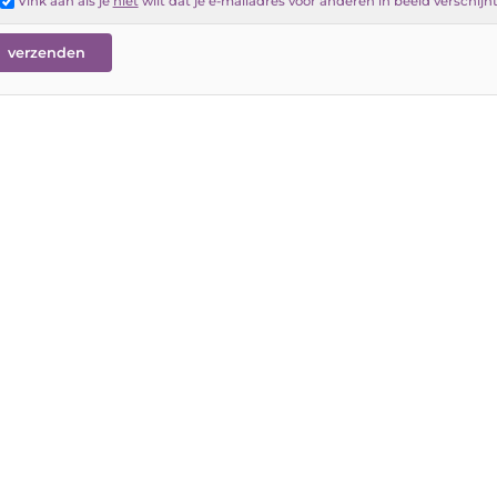
Vink aan als je
niet
wilt dat je e-mailadres voor anderen in beeld verschijn