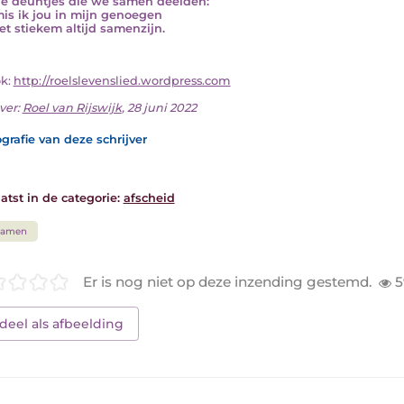
e deuntjes die we samen deelden:
is ik jou in mijn genoegen
et stiekem altijd samenzijn.
ok:
http://roelslevenslied.wordpress.com
ver:
Roel van Rijswijk
, 28 juni 2022
grafie van deze schrijver
atst in de categorie:
afscheid
Samen
Er is nog niet op deze inzending gestemd.
5
deel als afbeelding