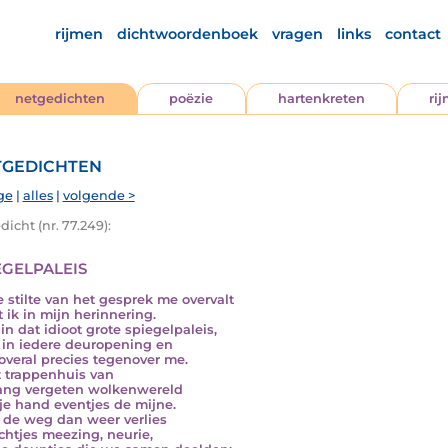
rijmen
dichtwoordenboek
vragen
links
contact
netgedichten
poëzie
hartenkreten
ri
gedichten
ge
|
alles
|
volgende >
icht (nr. 77.249):
egelpaleis
e stilte van het gesprek me overvalt
t ik in mijn herinnering.
in dat idioot grote spiegelpaleis,
e in iedere deuropening en
e overal precies tegenover me.
t trappenhuis van
ang vergeten wolkenwereld
 je hand eventjes de mijne.
k de weg dan weer verlies
chtjes meezing, neurie,