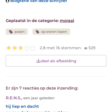
Biografie van deze schrijver
Geplaatst in de categorie:
moraal
pasen
op eieren lopen
2.8 met 16 stemmen
529
deel als afbeelding
Er zijn 7 reacties op deze inzending:
R.E.N.S.
,
een jaar geleden
hij liep en dacht