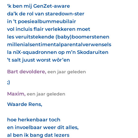
‘k ben mij GenZet-aware
da’k de rol van staredown-ster
in ’t poesiealbummeubilair
vol incluis flair verlekkeren moet
les veruitstekende (baby)boomerstenen
millenialsentimentalparentalverwensels
la niX-squadronnen op m’n Skodaruiten
’t salt juust worst wôr’en
Bart devoldere
,
een jaar geleden
;)
Maxim
,
een jaar geleden
Waarde Rens,
hoe herkenbaar toch
en invoelbaar weer dit alles,
al ben ik bang dat lezers