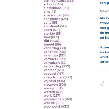
schilderkunst
(365)
een g
school
(140)
sinterklaas
(132)
Maxi
sms
(15)
snelsonnet
(967)
Als l
songtekst
(124)
spijt
(153)
stroo
spiritueel
(513)
met g
sport
(522)
de mu
sterkte
(85)
taal
(1185)
tot he
tijd
(1830)
toneel
(89)
ik br
vaderdag
(30)
vakantie
(320)
en k
valentijn
(137)
word 
verdriet
(1229)
uit s
verhuizen
(62)
verjaardag
(300)
verkeer
(120)
voedsel
(167)
vriendschap
(723)
vrijheid
(894)
vrouwen
(501)
welzijn
(535)
wereld
(636)
werk
(227)
wetenschap
(160)
woede
(208)
woonoord
(430)