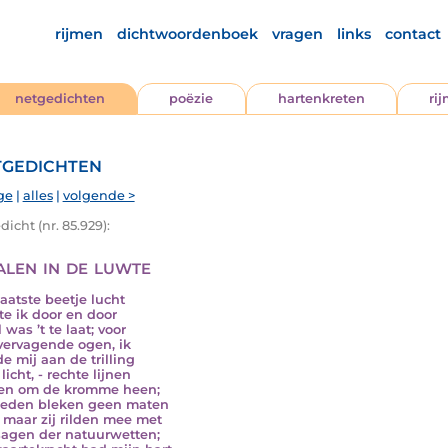
rijmen
dichtwoordenboek
vragen
links
contact
netgedichten
poëzie
hartenkreten
ri
gedichten
ge
|
alles
|
volgende >
icht (nr. 85.929):
alen in de luwte
 laatste beetje lucht
te ik door en door
 was ’t te laat; voor
vervagende ogen, ik
de mij aan de trilling
 licht, - rechte lijnen
en om de kromme heen;
leden bleken geen maten
 maar zij rilden mee met
rsagen der natuurwetten;