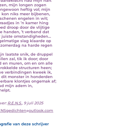
aartekracht had mijn hart
zen, mijn longen zogen
ongewoon heftig vol; mijn
 kon niks meer bijbenen,
rschenen engelen in wit;
raadjes in ’n kamer hing
oed droop door de vlijtige
 handen, ’t verband dat
 juiste omstandigheden…
gelmatige slag klaarde op
n zomerdag na harde regen
ijn laatste snik, de druppel
llen zal, tik ik door; door
jd en muren, om en om alle
rokkelde structuren heen;
e verbindingen kweek ik,
 dit monster in honderden
erbare klontjes ongemak af;
ud mijn adem in,
 helpt.
ver:
R.E.N.S.
, 9 juli 2025
ENSgedichten
outlook.com
grafie van deze schrijver