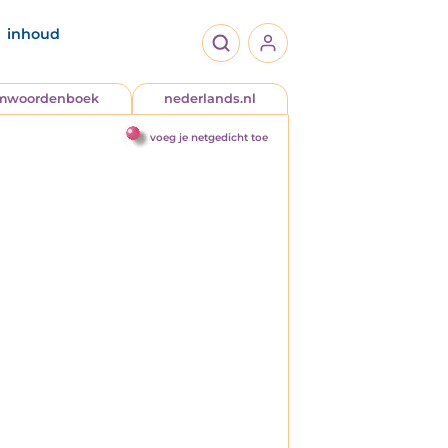
inhoud
jmwoordenboek
nederlands.nl
voeg je netgedicht toe