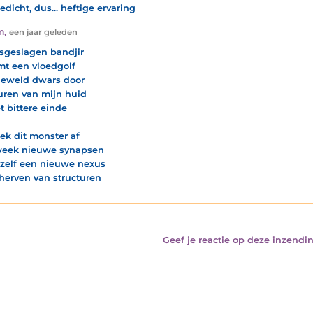
edicht, dus... heftige ervaring
m
,
een jaar geleden
osgeslagen bandjir
mt een vloedgolf
eweld dwars door
ren van mijn huid
t bittere einde
eek dit monster af
week nieuwe synapsen
zelf een nieuwe nexus
cherven van structuren
Geef je reactie op deze inzendin