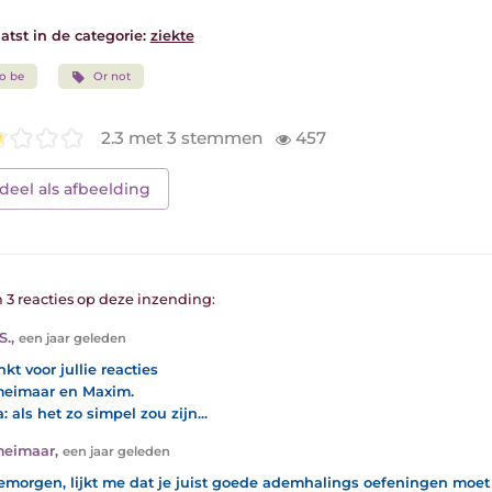
atst in de categorie:
ziekte
o be
Or not
2.3 met 3 stemmen
457
deel als afbeelding
n 3 reacties op deze inzending:
S.
,
een jaar geleden
kt voor jullie reacties
eimaar en Maxim.
 als het zo simpel zou zijn...
meimaar
,
een jaar geleden
morgen, lijkt me dat je juist goede ademhalings oefeningen moet 