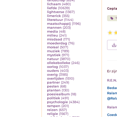
landschap
(624)
lichaam
(480)
liefde
(10639)
Gepla
lightverse
(1367)
limerick
(355)
T
literatuur
(1144)
maatschappij
(1196)
mannen
(203)
media
(48)
milieu
(241)
misdaad
(171)
moederdag
(76)
moraal
(507)
muziek
(789)
mystiek
(971)
natuur
(3870)
ollekebolleke
(246)
oorlog
(1037)
ouders
(403)
Er zij
overig
(3185)
overlijden
(1510)
R.E.N.
partner
(249)
pesten
(68)
Bedan
planten
(130)
Ralam
poesiealbum
(18)
politiek
(491)
@Rala:
psychologie
(4384)
rampen
(201)
Rala
reizen
(657)
religie
(1567)
Goede