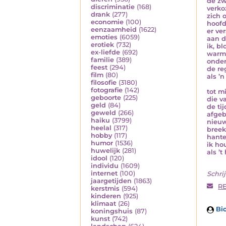
de zw
discriminatie
(168)
verko
drank
(277)
zich 
economie
(100)
hoofd
eenzaamheid
(1622)
er ve
emoties
(6059)
aan d
erotiek
(732)
ik, bl
ex-liefde
(692)
warme
familie
(389)
onder
feest
(294)
de re
film
(80)
als ’
filosofie
(3180)
fotografie
(142)
tot m
geboorte
(225)
die va
geld
(84)
de ti
geweld
(266)
afgeb
haiku
(3799)
nieuw
heelal
(317)
breek
hobby
(117)
hante
humor
(1536)
ik ho
huwelijk
(281)
als ’t
idool
(120)
individu
(1609)
internet
(100)
Schrij
jaargetijden
(1863)
R
kerstmis
(594)
kinderen
(925)
klimaat
(26)
Bio
koningshuis
(87)
kunst
(742)