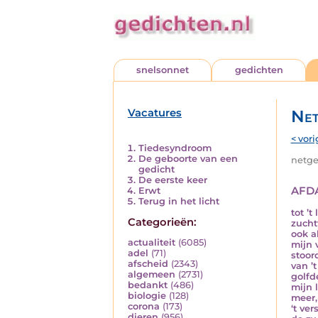
snelsonnet
gedichten
Vacatures
Net
< vori
Tiedesyndroom
De geboorte van een
netged
gedicht
De eerste keer
afd
Erwt
Terug in het licht
tot ’t
Categorieën:
zucht
ook al
actualiteit
(6085)
mijn 
adel
(71)
stoor
afscheid
(2343)
van ’t
algemeen
(2731)
golfd
bedankt
(486)
mijn 
biologie
(128)
meer,
corona
(173)
‘t ve
dieren
(956)