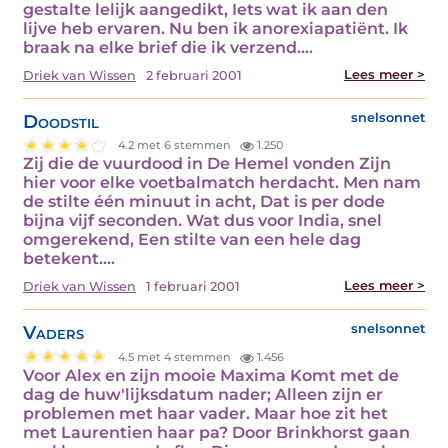
gestalte lelijk aangedikt, Iets wat ik aan den
lijve heb ervaren. Nu ben ik anorexiapatiënt. Ik
braak na elke brief die ik verzend.…
Lees meer >
Driek van Wissen
2 februari 2001
Doodstil
snelsonnet
4.2 met 6 stemmen
1.250
Zij die de vuurdood in De Hemel vonden Zijn
hier voor elke voetbalmatch herdacht. Men nam
de stilte één minuut in acht, Dat is per dode
bijna vijf seconden. Wat dus voor India, snel
omgerekend, Een stilte van een hele dag
betekent.…
Lees meer >
Driek van Wissen
1 februari 2001
Vaders
snelsonnet
4.5 met 4 stemmen
1.456
Voor Alex en zijn mooie Maxima Komt met de
dag de huw'lijksdatum nader; Alleen zijn er
problemen met haar vader. Maar hoe zit het
met Laurentien haar pa? Door Brinkhorst gaan