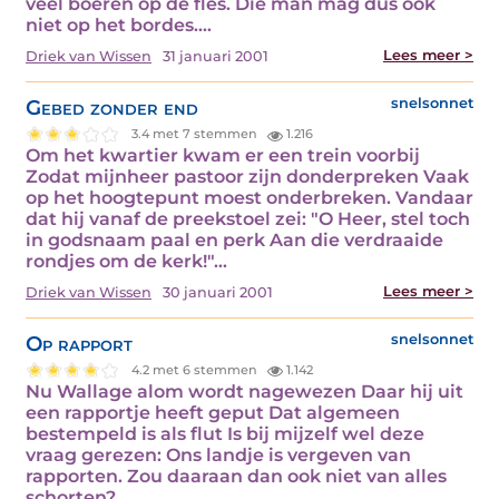
veel boeren op de fles. Die man mag dus ook
niet op het bordes.…
Lees meer >
Driek van Wissen
31 januari 2001
Gebed zonder end
snelsonnet
3.4 met 7 stemmen
1.216
Om het kwartier kwam er een trein voorbij
Zodat mijnheer pastoor zijn donderpreken Vaak
op het hoogtepunt moest onderbreken. Vandaar
dat hij vanaf de preekstoel zei: "O Heer, stel toch
in godsnaam paal en perk Aan die verdraaide
rondjes om de kerk!"…
Lees meer >
Driek van Wissen
30 januari 2001
Op rapport
snelsonnet
4.2 met 6 stemmen
1.142
Nu Wallage alom wordt nagewezen Daar hij uit
een rapportje heeft geput Dat algemeen
bestempeld is als flut Is bij mijzelf wel deze
vraag gerezen: Ons landje is vergeven van
rapporten. Zou daaraan dan ook niet van alles
schorten?…