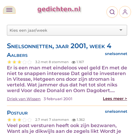
Snelsonnetten, jaar 2001, week 4
Aalbers
snelsonnet
3.2 met 8 stemmen
1.167
Er is een man met eindeloos veel geld En met de
niet te snappen interesse Dat geld te investeren
in Vitesse, Hetgeen ons door zijn stroman is
verteld. Wat jammer dus dat het tot slot niks
werd Voor deze Donald en Oom Dagobert.…
Lees meer >
Driek van Wissen
3 februari 2001
Postuur
snelsonnet
2.7 met 7 stemmen
1.362
Veel post versturen heeft ook zijn bezwaren,
Want als je dikwijls aan de zegels likt Wordt je