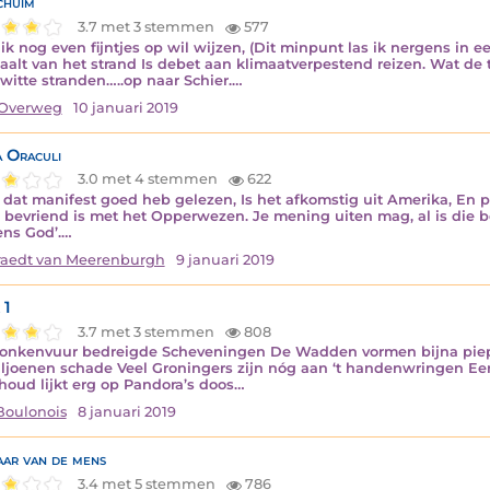
chuim
3.7 met 3 stemmen
577
ik nog even fijntjes op wil wijzen, (Dit minpunt las ik nergens in ee
alt van het strand Is debet aan klimaatverpestend reizen. Wat de to
witte stranden…..op naar Schier.…
Overweg
10 januari 2019
a Oraculi
3.0 met 4 stemmen
622
k dat manifest goed heb gelezen, Is het afkomstig uit Amerika, En 
bevriend is met het Opperwezen. Je mening uiten mag, al is die b
ns God’.…
aedt van Meerenburgh
9 januari 2019
 1
3.7 met 3 stemmen
808
onkenvuur bedreigde Scheveningen De Wadden vormen bijna pi
iljoenen schade Veel Groningers zijn nóg aan ‘t handenwringen Een 
houd lijkt erg op Pandora’s doos…
Boulonois
8 januari 2019
aar van de mens
3.4 met 5 stemmen
786