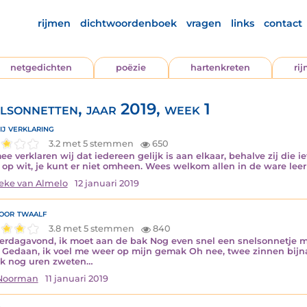
rijmen
dichtwoordenboek
vragen
links
contact
netgedichten
poëzie
hartenkreten
ri
lsonnetten, jaar 2019, week 1
ij verklaring
3.2 met 5 stemmen
650
e verklaren wij dat iedereen gelijk is aan elkaar, behalve zij die iets 
 op wit, je kunt er niet omheen. Wees welkom allen in de ware lee
ke van Almelo
12 januari 2019
voor twaalf
3.8 met 5 stemmen
840
rdagavond, ik moet aan de bak Nog even snel een snelsonnetje ma
 Gedaan, ik voel me weer op mijn gemak Oh nee, twee zinnen bijn
k nog uren zweten…
 Noorman
11 januari 2019