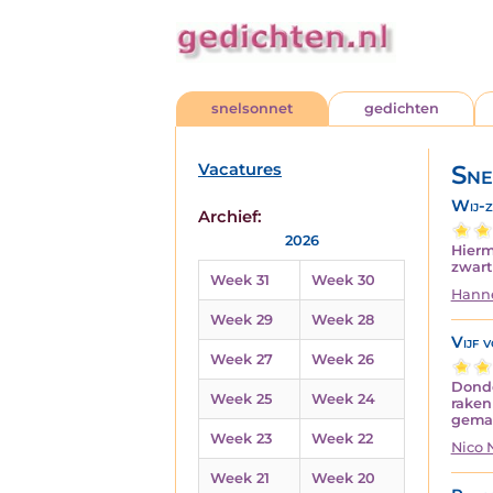
snelsonnet
gedichten
Vacatures
Sne
Wij-z
Archief:
2026
Hierme
zwart
Week 31
Week 30
Hanne
Week 29
Week 28
Vijf 
Week 27
Week 26
Donde
Week 25
Week 24
raken
gema
Week 23
Week 22
Nico
Week 21
Week 20