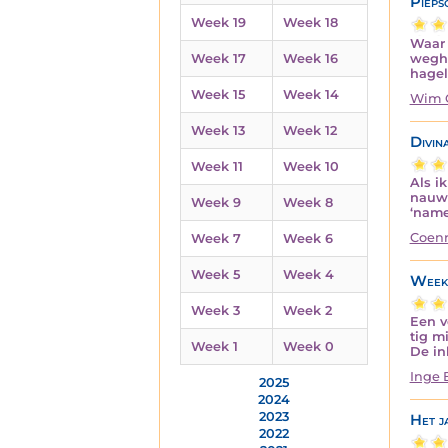
Pieps
Week 19
Week 18
Waar 
wegha
Week 17
Week 16
hagel
Week 15
Week 14
Wim 
Week 13
Week 12
Divin
Week 11
Week 10
Als i
nauw 
Week 9
Week 8
‘name
Coenr
Week 7
Week 6
Week 5
Week 4
Week
Week 3
Week 2
Een v
tig m
Week 1
Week 0
De in
Inge 
2025
2024
2023
Het j
2022