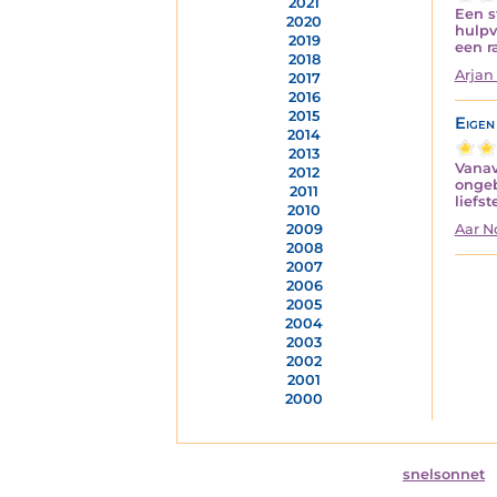
2021
Een s
2020
hulpv
2019
een r
2018
Arjan
2017
2016
2015
Eigen
2014
2013
Vanav
2012
ongeb
2011
liefs
2010
2009
Aar 
2008
2007
2006
2005
2004
2003
2002
2001
2000
snelsonnet