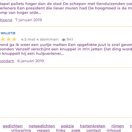
tapel pallets hoger dan de stad De schepen met tienduizenden co
erleners Een president die liever muren had De hoogmoed is de 
amp van hoger orde…
 Keene
7 januari 2019
 willetje
4.5 met 4 stemmen
941
ond ga ik weer een uurtje matten Een opgefokte juut is snel gevon
onden Vanzelf verschijnt een knuppel in m’n jatten Dat ding wor
te knuppelt hij een hulpverlener…
Noordam
6 januari 2019
gedichten
netgedichten
poëzie
hartenkreten
rijmen
vrijwaring
vragen
links
zoek
contact
inhoud