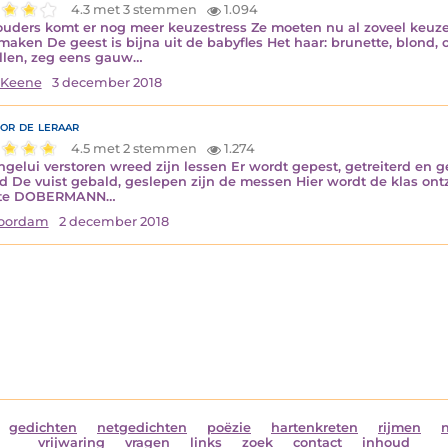
4.3 met 3 stemmen
1.094
ouders komt er nog meer keuzestress Ze moeten nu al zoveel keuze
smaken De geest is bijna uit de babyfles Het haar: brunette, blon
llen, zeg eens gauw…
 Keene
3 december 2018
oor de leraar
4.5 met 2 stemmen
1.274
ngelui verstoren wreed zijn lessen Er wordt gepest, getreiterd en ge
d De vuist gebald, geslepen zijn de messen Hier wordt de klas ontz
te DOBERMANN…
Noordam
2 december 2018
gedichten
netgedichten
poëzie
hartenkreten
rijmen
vrijwaring
vragen
links
zoek
contact
inhoud