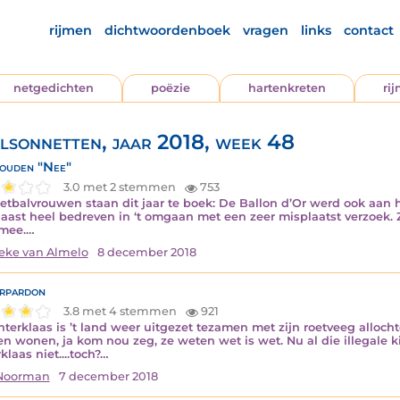
rijmen
dichtwoordenboek
vragen
links
contact
netgedichten
poëzie
hartenkreten
ri
lsonnetten, jaar 2018, week 48
ouden "Nee"
3.0 met 2 stemmen
753
etbalvrouwen staan dit jaar te boek: De Ballon d’Or werd ook aa
aast heel bedreven in ‘t omgaan met een zeer misplaatst verzoek. 
 mee.…
ke van Almelo
8 december 2018
rpardon
3.8 met 4 stemmen
921
interklaas is ’t land weer uitgezet tezamen met zijn roetveeg alloch
n wonen, ja kom nou zeg, ze weten wet is wet. Nu al die illegale k
klaas niet....toch?…
 Noorman
7 december 2018