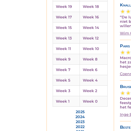
Knall
Week 19
Week 18
“De l
Week 17
Week 16
niet 
wille
Week 15
Week 14
Wim 
Week 13
Week 12
Paris 
Week 11
Week 10
Macro
Week 9
Week 8
het z
hesje
Week 7
Week 6
Coenr
Week 5
Week 4
Bruis
Week 3
Week 2
Decem
Week 1
Week 0
feest
het f
2025
Inge 
2024
2023
Beste
2022