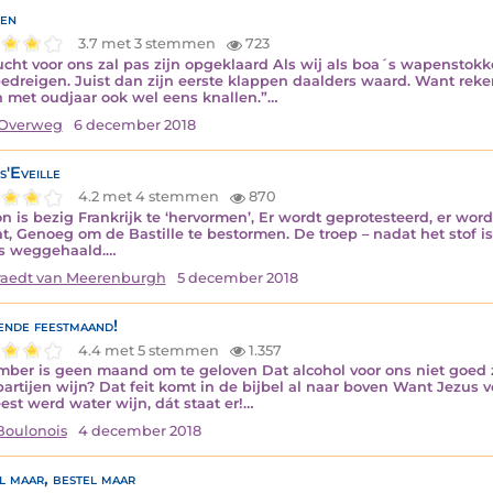
en
3.7 met 3 stemmen
723
ucht voor ons zal pas zijn opgeklaard Als wij als boa´s wapenstokk
bedreigen. Juist dan zijn eerste klappen daalders waard. Want reke
n met oudjaar ook wel eens knallen.”…
Overweg
6 december 2018
s'Eveille
4.2 met 4 stemmen
870
n is bezig Frankrijk te ‘hervormen’, Er wordt geprotesteerd, er wordt
at, Genoeg om de Bastille te bestormen. De troep – nadat het stof 
s weggehaald.…
aedt van Meerenburgh
5 december 2018
ende feestmaand!
4.4 met 5 stemmen
1.357
ber is geen maand om te geloven Dat alcohol voor ons niet goed z
partijen wijn? Dat feit komt in de bijbel al naar boven Want Jezus 
eest werd water wijn, dát staat er!…
Boulonois
4 december 2018
l maar, bestel maar