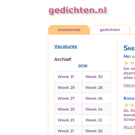
snelsonnet
gedichten
Vacatures
Sne
Het g
Archief:
2026
De vo
daarn
Week 31
Week 30
alles
Hanne
Week 29
Week 28
Kinde
Week 27
Week 26
Week 25
Week 24
Zo, S
konde
Sinter
Week 23
Week 22
Nico
Week 21
Week 20