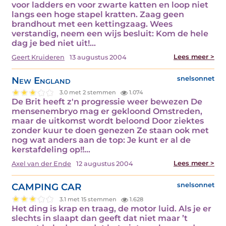
voor ladders en voor zwarte katten en loop niet
langs een hoge stapel kratten. Zaag geen
brandhout met een kettingzaag. Wees
verstandig, neem een wijs besluit: Kom de hele
dag je bed niet uit!…
Lees meer >
Geert Kruideren
13 augustus 2004
New England
snelsonnet
3.0 met 2 stemmen
1.074
De Brit heeft z'n progressie weer bewezen De
mensenembryo mag er gekloond Omstreden,
maar de uitkomst wordt beloond Door ziektes
zonder kuur te doen genezen Ze staan ook met
nog wat anders aan de top: Je kunt er al de
kerstafdeling op!!…
Lees meer >
Axel van der Ende
12 augustus 2004
CAMPING CAR
snelsonnet
3.1 met 15 stemmen
1.628
Het ding is krap en traag, de motor luid. Als je er
slechts in slaapt dan geeft dat niet maar ’t