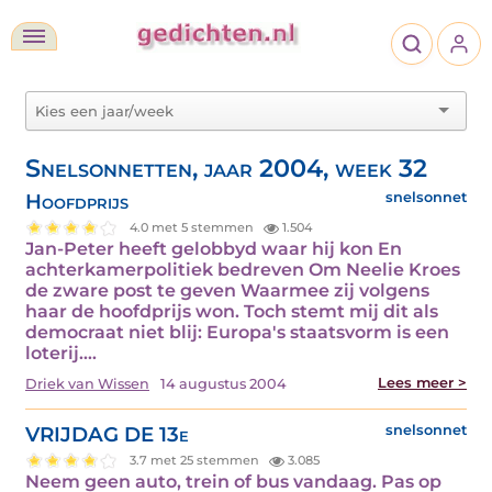
Snelsonnetten, jaar 2004, week 32
Hoofdprijs
snelsonnet
4.0 met 5 stemmen
1.504
Jan-Peter heeft gelobbyd waar hij kon En
achterkamerpolitiek bedreven Om Neelie Kroes
de zware post te geven Waarmee zij volgens
haar de hoofdprijs won. Toch stemt mij dit als
democraat niet blij: Europa's staatsvorm is een
loterij.…
Lees meer >
Driek van Wissen
14 augustus 2004
VRIJDAG DE 13e
snelsonnet
3.7 met 25 stemmen
3.085
Neem geen auto, trein of bus vandaag. Pas op