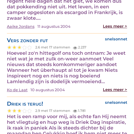
regent hele dagen dat het giet, we komen dus
dat pokkending niet uit. Het leven, in een
camper opgesloten als escargod in Frankrijk, is
zwaar klote.…
Lees meer >
Aaike Jordans
11 augustus 2004
Vers zonder fut
snelsonnet
2.6 met 17 stemmen
2.237
Hoeveel zo'n hittegolf ons toch ontnam: Je weet
niet wat je met zulk on-weer aanmoet Veel
nieuws dat steeds komkommeriger aandoet
Wanneer het überhaupt al tot je kwam Niets
inspireert nog en niets is nog boeiend
Lamlendig zijn is dodelijk vermoeiend…
Lees meer >
Ko de Laat
10 augustus 2004
Driek is terug!
snelsonnet
2.9 met 17 stemmen
1.781
Het is een ramp voor mij, als echte fan Hij neemt
het vliegtuig en hup weg is Driek Dag inspiratie,
ik raak in paniek Als ik steeds dichter bij de
maandag ben Gelukkig hoef ik hem niet meer te