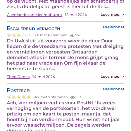
op de vlucht. Met maandelijks een schietpartij of
zes, Is duidelijk de geest is hier uit de fles.…
Lees meer >
Coenraedt van Meerenburgh
15 mei 2024
Escalerend vermogen
snelsonnet
2.8 met 6 stemmen
557
De UvA sluit uit voorzorg weer de deur Door
lieden die de vreedzame protesten Met dreiging
en vernielingen verpesten Ontaarden
demonstraties in terreur De mens grijpt graag
het pad naar vrede aan Om fijn elkaar de
hersens in te slaan…
Lees meer >
Theo Danes
14 mei 2024
Postzegel
snelsonnet
4.7 met 7 stemmen
953
Ach, vier miljoen verlies voor PostNL! Ik vrees
verhoging van de portokosten, het wordt wel
prijzig om een kaart te posten, maar ja, dat
hoort bij hun verdienmodel. Hun winst het jaar
ervoor was acht miljoen. De zegels werden
duurder ja, ook toen.…