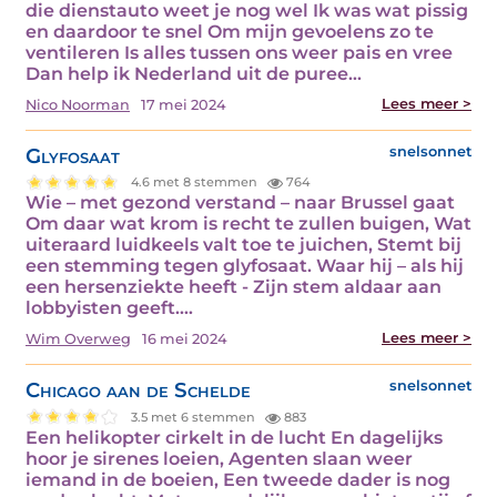
die dienstauto weet je nog wel Ik was wat pissig
en daardoor te snel Om mijn gevoelens zo te
ventileren Is alles tussen ons weer pais en vree
Dan help ik Nederland uit de puree…
Lees meer >
Nico Noorman
17 mei 2024
Glyfosaat
snelsonnet
4.6 met 8 stemmen
764
Wie – met gezond verstand – naar Brussel gaat
Om daar wat krom is recht te zullen buigen, Wat
uiteraard luidkeels valt toe te juichen, Stemt bij
een stemming tegen glyfosaat. Waar hij – als hij
een hersenziekte heeft - Zijn stem aldaar aan
lobbyisten geeft.…
Lees meer >
Wim Overweg
16 mei 2024
Chicago aan de Schelde
snelsonnet
3.5 met 6 stemmen
883
Een helikopter cirkelt in de lucht En dagelijks
hoor je sirenes loeien, Agenten slaan weer
iemand in de boeien, Een tweede dader is nog