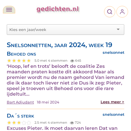
Snelsonnetten, jaar 2024, week 19
Behoed ons
snelsonnet
5.0 met 4 stemmen
645
‘Hoop, lef en trots’ belooft de coalitie Zes
maanden praten kostte dit akkoord Maar als
premier wordt nu de naam gehoord Van iemand
die ik daar toch liever niet zie Dus ik zeg: Pieter,
speel je troeven uit Behoed ons voor die rare
ijdeltuit…
Lees meer >
Bart Adjudant
18 mei 2024
Da´s sterk
snelsonnet
2.5 met 4 stemmen
724
Excuses Pieter. Ik moet daarvan leren Dat van