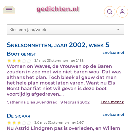
Snelsonnetten, jaar 2002, week 5
Boot gemist
snelsonnet
3.1 met 33 stemmen
2.188
Women on Waves, de Vrouwen op de Baren
zouden in zee met wie niet baren wou. Dat was
althans het plan. Toch bleek al gauw dat men
het hele plan moest laten varen. Want nu Els
Borst haar fiat niet wil geven is deze boot
voortijdig afgedreven.…
Lees meer >
Catharina Blaauwendraad
9 februari 2002
De sigaar
snelsonnet
3.0 met 32 stemmen
2.601
Nu Astrid Lindgren pas is overleden, en Willem