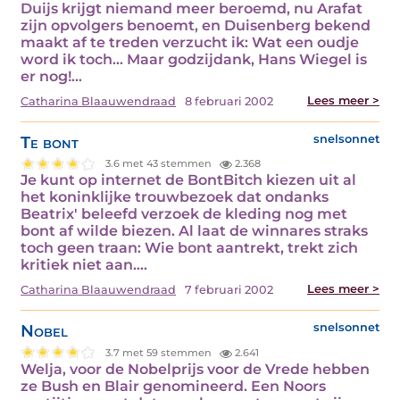
Duijs krijgt niemand meer beroemd, nu Arafat
zijn opvolgers benoemt, en Duisenberg bekend
maakt af te treden verzucht ik: Wat een oudje
word ik toch... Maar godzijdank, Hans Wiegel is
er nog!…
Lees meer >
Catharina Blaauwendraad
8 februari 2002
Te bont
snelsonnet
3.6 met 43 stemmen
2.368
Je kunt op internet de BontBitch kiezen uit al
het koninklijke trouwbezoek dat ondanks
Beatrix' beleefd verzoek de kleding nog met
bont af wilde biezen. Al laat de winnares straks
toch geen traan: Wie bont aantrekt, trekt zich
kritiek niet aan.…
Lees meer >
Catharina Blaauwendraad
7 februari 2002
Nobel
snelsonnet
3.7 met 59 stemmen
2.641
Welja, voor de Nobelprijs voor de Vrede hebben
ze Bush en Blair genomineerd. Een Noors