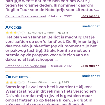
partijtje wenst dat men hen eert om wat zij
tegen terrorisme deden. Ik nomineer daarom
Regilio Tuur voor de Nobelprijs voor Literatuur.…
Lees meer >
Catharina Blaauwendraad
6 februari 2002
Afkicken
snelsonnet
3.2 met 49 stemmen
2.818
Het plan van Hannah Belliot is machtig: Dat je
verslaafden op een 'eiland' zet. De Bijlmer krijgt
daartoe één junkenflat (op dit moment zijn het
er pakweg tachtig). Straks komt ze met een
premie op de proppen voor wie zich van de
dakrand af laat schoppen.…
Lees meer >
Catharina Blaauwendraad
5 februari 2002
Op die fiets...
snelsonnet
3.4 met 66 stemmen
2.873
Soms loop ik wel een heel kwartier te kijken:
Waar staat nou in dit rek mijn fiets verscholen?
Da's niet omdat mijn rijwiel is gestolen maar
omdat fietsen zo op fietsen lijken. Je grijpt in
zo'n geval al gauw verkeerd, heeft ook de