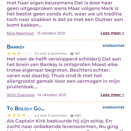
met haar eigen keuzemens Dat is door haar
geen uitgesproken wens Maar volgens Mark is
het beslist geen zonde Ach, waar we uit traditie
toch naar snakken Is dat ze met een Duitser aan
komt kakken…
Lees meer >
Nico Noorman
15 oktober 2021
Banksy
snelsonnet
3.2 met 6 stemmen
561
Het voor de helft versnipperd schilderij Dat aan
het brein van Banksy is ontsproten Moest elke
trotse eigenaar begroten. Bezitters echter,
varen wel daarbij. Thuis vind ik met het
allergrootst gemak Voor een vermogen in mijn
prullenbak.…
Lees meer >
Wim Overweg
14 oktober 2021
To Boldly Go...
snelsonnet
4.2 met 5 stemmen
680
Als Captain Kirk bestuurde hij zijn schip, En
zocht naar onbekende levensvormen, Nu ging