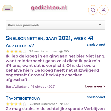
Snelsonnetten, jaar 2021, week 41
App checken?
snelsonnet
3.8 met 4 stemmen
590
Ik liep de kroeg in en ging aan het bier Niet lang,
want middernacht gaan ze al dicht Ik pak m’n
iPhone, want dat is verplicht, Of is dat overal
behalve hier? De kroeg heeft net stilzwijgend
ongestraft CoronaCheckApp checken
afgeschaft…
Lees meer >
Bart Adjudant
16 oktober 2021
Traditiegetrouw
snelsonnet
4.0 met 8 stemmen
529
Ze mag straks in de echtelijke sponde Verblijven