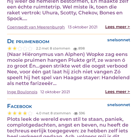
hij wéér de hemelen bestormen, En maakte zelf
een échte ruimtetrip. Wel miste ik, toen die
raket vertrok: Uhura, Scotty, Chekov, Bones en
Spock.…
Lees meer >
Coenraedt van Meerenburgh
13 oktober 2021
De pruimenboom
snelsonnet
2.2 met 8 stemmen
898
(Naar Hiëronymus van Alphen) Wopke zag eens
mooie pruimen hangen Plukte grif, ze waren ó
zo groot Én…geen strikte wet die oogst verbood
Nee, voor één gat laat hij zich niet vangen Zó
speelt hij het spel van Haagse stayer: Handelend
als nette farizeeër…
Lees meer >
Inge Boulonois
12 oktober 2021
Facebook
snelsonnet
4.0 met 8 stemmen
596
Plots leek de wereld even stil te staan, paniek,
complotgedachten, angst en beven, nu heeft de
techreus eerlijk toegegeven: ze hebben zelf iets
heel verkeerd gedaan. Ach, volgens mij is dit