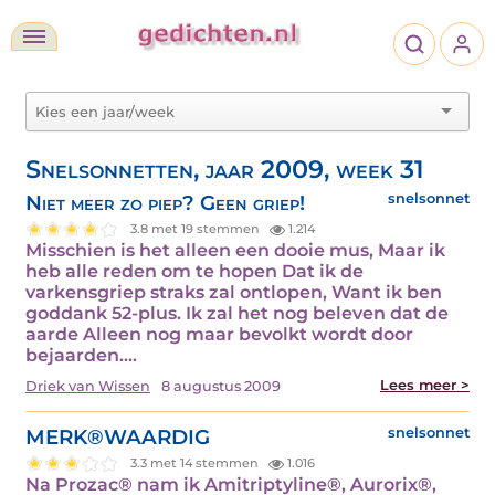
Snelsonnetten, jaar 2009, week 31
Niet meer zo piep? Geen griep!
snelsonnet
3.8 met 19 stemmen
1.214
Misschien is het alleen een dooie mus, Maar ik
heb alle reden om te hopen Dat ik de
varkensgriep straks zal ontlopen, Want ik ben
goddank 52-plus. Ik zal het nog beleven dat de
aarde Alleen nog maar bevolkt wordt door
bejaarden.…
Lees meer >
Driek van Wissen
8 augustus 2009
MERK®WAARDIG
snelsonnet
3.3 met 14 stemmen
1.016
Na Prozac® nam ik Amitriptyline®, Aurorix®,