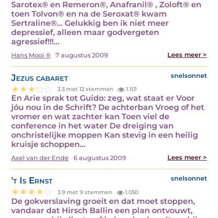
Sarotex® en Remeron®, Anafranil® , Zoloft® en
toen Tolvon® en na de Seroxat® kwam
Sertraline®… Gelukkig ben ik niet meer
depressief, alleen maar godvergeten
agressief!!!…
Lees meer >
Hans Mooi ®
7 augustus 2009
Jezus cabaret
snelsonnet
3.3 met 12 stemmen
1.101
En Arie sprak tot Guido: zeg, wat staat er Voor
jóu nou in de Schrift? De achterban Vroeg of het
vromer en wat zachter kan Toen viel de
conference in het water De dreiging van
onchristelijke moppen Kan stevig in een heilig
kruisje schoppen…
Lees meer >
Axel van der Ende
6 augustus 2009
't Is Ernst
snelsonnet
3.9 met 9 stemmen
1.050
De gokverslaving groeit en dat moet stoppen,
vandaar dat Hirsch Ballin een plan ontvouwt,