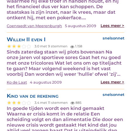
waarmee hij elke troef in handen houdt, en hij
het financieel dus ver kan schoppen. De
staatskas is zijn inzet, naar ik vrees, maar dat
ontkent hij, met een pokerface.…
Lees meer >
Coenraedt van Meerenburgh
5 augustus 2009
Willem II even I
snelsonnet
3.0 met 9 stemmen
1.158
Sinds zaterdag staan wij plots bovenaan Na
onze jaren vol sportieve sores Gaat het nu goed
met onze tricolores Wat let ons om op titeljacht
te gaan? Maar volgend weekend is het vast
voorbij Dan worden wij weer 'hullie' ofwel 'zij'…
Lees meer >
Ko de Laat
4 augustus 2009
Kind van de rekening
snelsonnet
3.4 met 11 stemmen
885
In goede tijden wordt een kind gemaakt
Waarna er crisis komt in de relatie Een
scheiding volgt en dan alimentatie Die door een
nieuwe crisis wordt gestaakt Het kind dat jou
altijd veel zorgen baart Dat is uiteindelijk dan