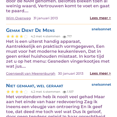
door de NAM genomen. Beloftes bleken toen al
weinig waard, Vertrouwen komt te voet en gaat
te paard.…
Lees meer >
Wim Overweg
31 januari 2013
Gemak Dient De Mens
snelsonnet
4.2 met 4 stemmen
717
Het is een uiterst handig apparaat,
Aantrekkelijk en praktisch vormgegeven, Een
must voor het moderne keukenleven, Dat in
geen enkel huishouden misstaat. In korte tijd
zet u op het menu: Gesneden vingerkootjes met
wat jus.…
Lees meer >
Coenraedt van Meerenburgh
30 januari 2013
Niet gemaakt, wel geraakt
snelsonnet
4.2 met 4 stemmen
1.107
Met vorstendom heb ik nooit veel gehad Maar
aan het einde van haar redevoering Zag ik
ineens een vleugje van ontroering En ik geef
toe, dat deed me toch wel wat Dus ik geloof,
door geen tendens geleid In haar oprechtheid