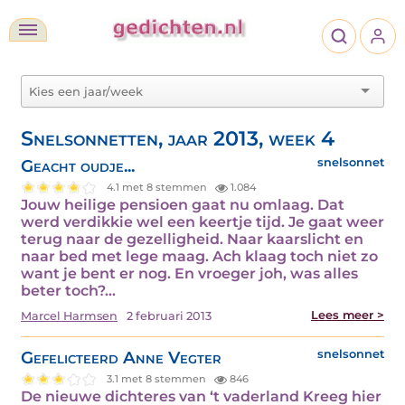
Snelsonnetten, jaar 2013, week 4
Geacht oudje...
snelsonnet
4.1 met 8 stemmen
1.084
Jouw heilige pensioen gaat nu omlaag. Dat
werd verdikkie wel een keertje tijd. Je gaat weer
terug naar de gezelligheid. Naar kaarslicht en
naar bed met lege maag. Ach klaag toch niet zo
want je bent er nog. En vroeger joh, was alles
beter toch?…
Lees meer >
Marcel Harmsen
2 februari 2013
Gefelicteerd Anne Vegter
snelsonnet
3.1 met 8 stemmen
846
De nieuwe dichteres van ‘t vaderland Kreeg hier