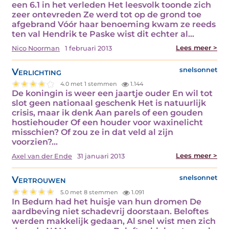
een 6.1 in het verleden Het leesvolk toonde zich
zeer ontevreden Ze werd tot op de grond toe
afgebrand Vóór haar benoeming kwam ze reeds
ten val Hendrik te Paske wist dit echter al…
Lees meer >
Nico Noorman
1 februari 2013
Verlichting
snelsonnet
4.0 met 1 stemmen
1.144
De koningin is weer een jaartje ouder En wil tot
slot geen nationaal geschenk Het is natuurlijk
crisis, maar ik denk Aan parels of een gouden
hostiehouder Of een houder voor waxinelicht
misschien? Of zou ze in dat veld al zijn
voorzien?…
Lees meer >
Axel van der Ende
31 januari 2013
Vertrouwen
snelsonnet
5.0 met 8 stemmen
1.091
In Bedum had het huisje van hun dromen De
aardbeving niet schadevrij doorstaan. Beloftes
werden makkelijk gedaan, Al snel wist men zich