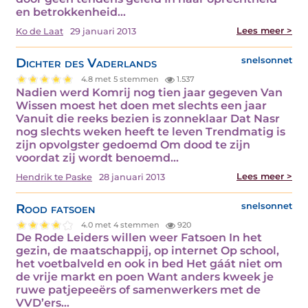
en betrokkenheid…
Lees meer >
Ko de Laat
29 januari 2013
Dichter des Vaderlands
snelsonnet
4.8 met 5 stemmen
1.537
Nadien werd Komrij nog tien jaar gegeven Van
Wissen moest het doen met slechts een jaar
Vanuit die reeks bezien is zonneklaar Dat Nasr
nog slechts weken heeft te leven Trendmatig is
zijn opvolgster gedoemd Om dood te zijn
voordat zij wordt benoemd…
Lees meer >
Hendrik te Paske
28 januari 2013
Rood fatsoen
snelsonnet
4.0 met 4 stemmen
920
De Rode Leiders willen weer Fatsoen In het
gezin, de maatschappij, op internet Op school,
het voetbalveld en ook in bed Het gáát niet om
de vrije markt en poen Want anders kweek je
ruwe patjepeeërs of samenwerkers met de
VVD’ers…