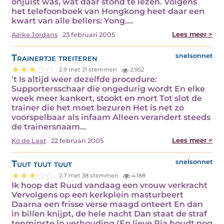
onjuist was, wat daar stond te lezen. Volgens
het telefoonboek van Hongkong heet daar een
kwart van alle bellers: Yong.…
Lees meer >
Aaike Jordans
23 februari 2005
Trainertje treiteren
snelsonnet
2.9 met 21 stemmen
2.952
't Is altijd weer dezelfde procedure:
Supportersschaar die ongedurig wordt En elke
week meer kankert, stookt en mort Tot slot de
trainer die het moet bezuren Het is net zo
voorspelbaar als infaam Alleen verandert steeds
de trainersnaam…
Lees meer >
Ko de Laat
22 februari 2005
Tuut tuut tuut
snelsonnet
2.7 met 38 stemmen
4.188
Ik hoop dat Ruud vandaag een vrouw verkracht
Vervolgens op een kerkplein masturbeert
Daarna een frisse verse maagd onteert En dan
in billen knijpt, de hele nacht Dan staat de straf
tenminste in verhouding (En lieve Ria houdt nog