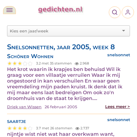
Snelsonnetten, jaar 2005, week 8
Schöner Wohnen
snelsonnet
3.2 met 35 stemmen
2.968
Het krot waarin ik krapjes ben behuisd Wil ik
graag voor een villaatje verruilen Waar ik mij
ongestoord in kan verschuilen En waar geen
vreemdeling mijn paden kruist. Ik denk dat ik
mij maar eens laat bedreigen Om ook zo'n
droomhuis van de staat te krijgen.…
Lees meer >
Driek van Wissen
26 februari 2005
saartje
snelsonnet
3.7 met 26 stemmen
2.737
nijntje wist niet wat haar overkwam want,