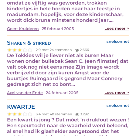
omdat ze vijftig was geworden, trokken
kindertjes in hele horden naar haar feestje in
madurodam. hopelijk, voor deze kinderschaar,
wordt dick bruna minstens honderd jaar.…
Lees meer >
Geert Kruideren
25 februari 2005
Shaken & stirred
snelsonnet
2.9 met 24 stemmen
2.666
De Tokkies wil je liever niet als buren Maar
wonen onder bullebak Sean C. (een filmster) dat
valt ook nog niet eens mee Zijn image wordt
verbrijzeld door zijn kuren Angst voor de
buurtjes Ruimgaard is gegrond Maar Connery
gedraagt zich net zo bont…
Lees meer >
Axel van der Ende
24 februari 2005
KWARTJE
snelsonnet
3.4 met 40 stemmen
3.292
Een kwart is jong ? Dat móet ’n drukfout wezen !
Een speurtocht naar de waarheid werd beloond,
al snel had ik glashelder aangetoond dat het