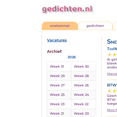
snelsonnet
gedichten
Vacatures
Sne
TerI
Archief:
2026
Ik ge
bleek
Week 31
Week 30
ander
Marce
Week 29
Week 28
BTW
Week 27
Week 26
Week 25
Week 24
Geert
BTW Z
toeg
Week 23
Week 22
Nico
Week 21
Week 20