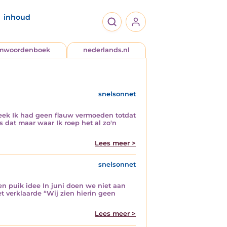
inhoud
jmwoordenboek
nederlands.nl
snelsonnet
 week Ik had geen flauw vermoeden totdat
s dat maar waar Ik roep het al zo'n
Lees meer >
snelsonnet
 puik idee In juni doen we niet aan
t verklaarde “Wij zien hierin geen
Lees meer >