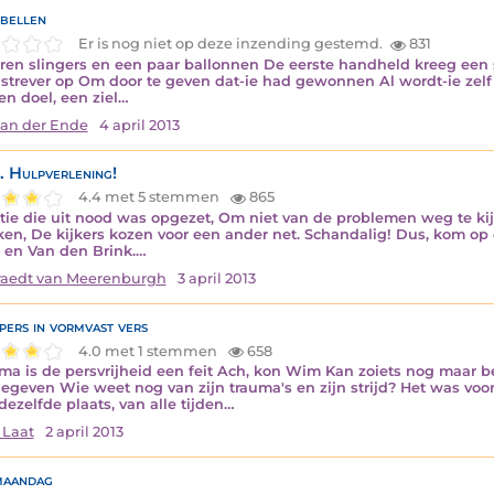
bellen
Er is nog niet op deze inzending gestemd.
831
ren slingers en een paar ballonnen De eerste handheld kreeg een 
strever op Om door te geven dat-ie had gewonnen Al wordt-ie zelf 
een doel, een ziel…
van der Ende
4 april 2013
. Hulpverlening!
4.4 met 5 stemmen
865
tie die uit nood was opgezet, Om niet van de problemen weg te ki
ken, De kijkers kozen voor een ander net. Schandalig! Dus, kom op en
en Van den Brink.…
aedt van Meerenburgh
3 april 2013
pers in vormvast vers
4.0 met 1 stemmen
658
rma is de persvrijheid een feit Ach, kon Wim Kan zoiets nog maar bel
gegeven Wie weet nog van zijn trauma's en zijn strijd? Het was voo
 dezelfde plaats, van alle tijden…
 Laat
2 april 2013
maandag