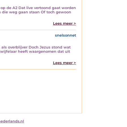
op de A2 Dat live vertoond gaat worden
gs die weg gaan staan Of toch gewoon
Lees meer >
snelsonnet
als overblijver Doch Jezus stond wat
twijfelaar heeft waargenomen dat uit
Lees meer >
nederlands.nl