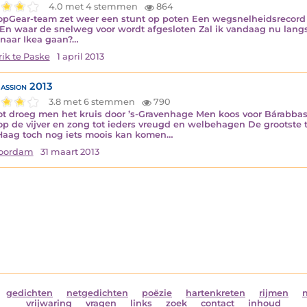
4.0 met 4 stemmen
864
opGear-team zet weer een stunt op poten Een wegsnelheidsrecord 
 En waar de snelweg voor wordt afgesloten Zal ik vandaag nu lan
naar Ikea gaan?…
ik te Paske
1 april 2013
assion 2013
3.8 met 6 stemmen
790
t droeg men het kruis door ’s-Gravenhage Men koos voor Bárabbas 
 op de vijver en zong tot ieders vreugd en welbehagen De grootste 
aag toch nog iets moois kan komen…
Noordam
31 maart 2013
gedichten
netgedichten
poëzie
hartenkreten
rijmen
vrijwaring
vragen
links
zoek
contact
inhoud