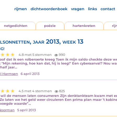
rijmen
dichtwoordenboek
vragen
links
contact
netgedichten
poëzie
hartenkreten
ri
lsonnetten, jaar 2013, week 13
NG!
4.8 met 5 stemmen
990
loof dat ik een rolberoerte kreeg Toen ik mijn saldo checkte deze
: "Mijn rekening, hoe kan dat, hij is leeg!" Een cyberaanval? Nou wa
half jaar…
l Harmsen
6 april 2013
4.5 met 4 stemmen
825
 wil de mensen laten consumeren Zijn denktankteam kwam met een
o laten we het geld weer circuleren Een prima plan maar ‘t kabine
evoegde waarde”…
 Noorman
5 april 2013