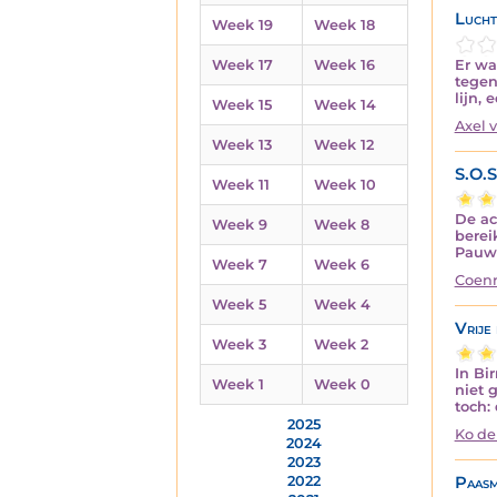
Lucht
Week 19
Week 18
Er wa
Week 17
Week 16
tegen
lijn, 
Week 15
Week 14
Axel 
Week 13
Week 12
S.O.S
Week 11
Week 10
De ac
Week 9
Week 8
berei
Pauw 
Week 7
Week 6
Coenr
Week 5
Week 4
Vrije 
Week 3
Week 2
In Bi
Week 1
Week 0
niet 
toch:
2025
Ko de
2024
2023
Paas
2022