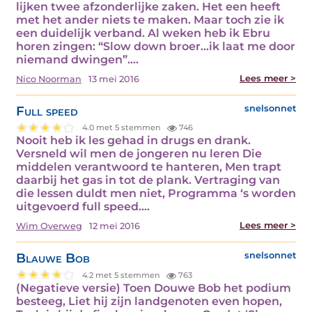
lijken twee afzonderlijke zaken. Het een heeft
met het ander niets te maken. Maar toch zie ik
een duidelijk verband. Al weken heb ik Ebru
horen zingen: “Slow down broer...ik laat me door
niemand dwingen”.…
Lees meer >
Nico Noorman
13 mei 2016
Full speed
snelsonnet
4.0 met 5 stemmen
746
Nooit heb ik les gehad in drugs en drank.
Versneld wil men de jongeren nu leren Die
middelen verantwoord te hanteren, Men trapt
daarbij het gas in tot de plank. Vertraging van
die lessen duldt men niet, Programma ‘s worden
uitgevoerd full speed.…
Lees meer >
Wim Overweg
12 mei 2016
Blauwe Bob
snelsonnet
4.2 met 5 stemmen
763
(Negatieve versie) Toen Douwe Bob het podium
besteeg, Liet hij zijn landgenoten even hopen,