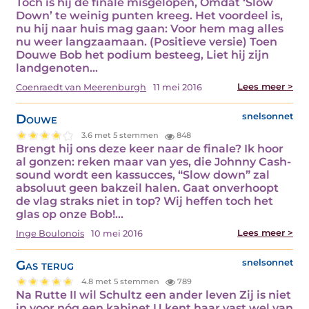
Toch is hij de finale misgelopen, Omdat ‘Slow
Down’ te weinig punten kreeg. Het voordeel is,
nu hij naar huis mag gaan: Voor hem mag alles
nu weer langzaamaan. (Positieve versie) Toen
Douwe Bob het podium besteeg, Liet hij zijn
landgenoten…
Lees meer >
Coenraedt van Meerenburgh
11 mei 2016
Douwe
snelsonnet
3.6 met 5 stemmen
848
Brengt hij ons deze keer naar de finale? Ik hoor
al gonzen: reken maar van yes, die Johnny Cash-
sound wordt een kassucces, “Slow down” zal
absoluut geen bakzeil halen. Gaat onverhoopt
de vlag straks niet in top? Wij heffen toch het
glas op onze Bob!…
Lees meer >
Inge Boulonois
10 mei 2016
Gas terug
snelsonnet
4.8 met 5 stemmen
789
Na Rutte II wil Schultz een ander leven Zij is niet
in voor nóg een kabinet U kent haar vast wel van