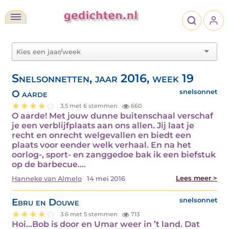
Snelsonnetten, jaar 2016, week 19
O aarde
snelsonnet
3.5 met 6 stemmen
660
O aarde! Met jouw dunne buitenschaal verschaf
je een verblijfplaats aan ons allen. Jij laat je
recht en onrecht welgevallen en biedt een
plaats voor eender welk verhaal. En na het
oorlog-, sport- en zanggedoe bak ik een biefstuk
op de barbecue.…
Lees meer >
Hanneke van Almelo
14 mei 2016
Ebru en Douwe
snelsonnet
3.6 met 5 stemmen
713
Hoi...Bob is door en Umar weer in ’t land. Dat