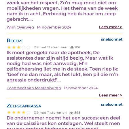
week van het respect, Zo’n mug moet niet om
moeilijkheden vragen. Het thema van de week
nam ik in acht, Eerbiedig heb ik haar om zeep
gebracht.…
Lees meer >
Wim Overweg
14 november 2024
Recept
snelsonnet
2.9 met 13 stemmen
852
Ik moet geregeld naar de apotheek, De
assistentes daar zijn altijd bezig, Maar wat ik
nodig had was niet aanwezig, M’n
zelfbeheersing liet me in de steek. Toen riep ik:
‘Geef me dan maar, als het lukt, Een pil die m’n
agressie onderdrukt!’…
Coenraedt van Meerenburgh
13 november 2024
Lees meer >
Zelfscankassa
snelsonnet
3.9 met 11 stemmen
868
De ondernemer noemt het een succes: een deel
van de caissières kon ontslagen. Wel steelt men
nu voor grotere bedragen en wie moet