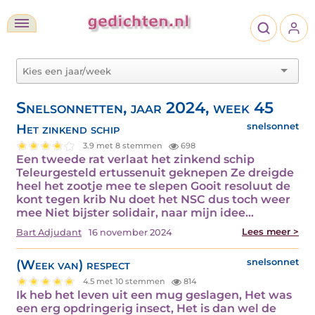
Snelsonnetten, jaar 2024, week 45
Het zinkend schip
snelsonnet
3.9 met 8 stemmen
698
Een tweede rat verlaat het zinkend schip
Teleurgesteld ertussenuit geknepen Ze dreigde
heel het zootje mee te slepen Gooit resoluut de
kont tegen krib Nu doet het NSC dus toch weer
mee Niet bijster solidair, naar mijn idee…
Lees meer >
Bart Adjudant
16 november 2024
(Week van) respect
snelsonnet
4.5 met 10 stemmen
814
Ik heb het leven uit een mug geslagen, Het was
een erg opdringerig insect, Het is dan wel de