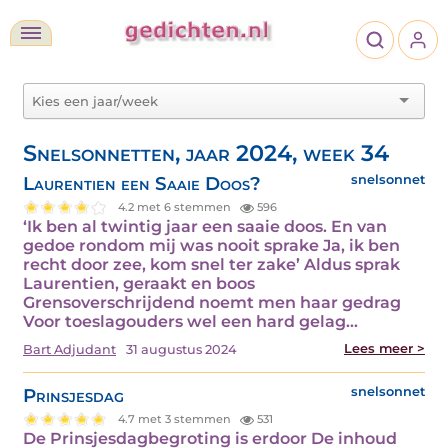
Snelsonnetten, jaar 2024, week 34
Laurentien een Saaie Doos?
snelsonnet
4.2 met 6 stemmen
596
‘Ik ben al twintig jaar een saaie doos. En van
gedoe rondom mij was nooit sprake Ja, ik ben
recht door zee, kom snel ter zake’ Aldus sprak
Laurentien, geraakt en boos
Grensoverschrijdend noemt men haar gedrag
Voor toeslagouders wel een hard gelag…
Lees meer >
Bart Adjudant
31 augustus 2024
Prinsjesdag
snelsonnet
4.7 met 3 stemmen
531
De Prinsjesdagbegroting is erdoor De inhoud