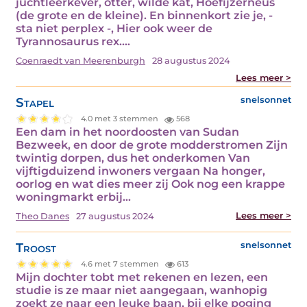
juchtleerkever, otter, wilde kat, Hoefijzerneus
(de grote en de kleine). En binnenkort zie je, -
sta niet perplex -, Hier ook weer de
Tyrannosaurus rex.…
Coenraedt van Meerenburgh
28 augustus 2024
Lees meer >
Stapel
snelsonnet
4.0 met 3 stemmen
568
Een dam in het noordoosten van Sudan
Bezweek, en door de grote modderstromen Zijn
twintig dorpen, dus het onderkomen Van
vijftigduizend inwoners vergaan Na honger,
oorlog en wat dies meer zij Ook nog een krappe
woningmarkt erbij…
Lees meer >
Theo Danes
27 augustus 2024
Troost
snelsonnet
4.6 met 7 stemmen
613
Mijn dochter tobt met rekenen en lezen, een
studie is ze maar niet aangegaan, wanhopig
zoekt ze naar een leuke baan, bij elke poging