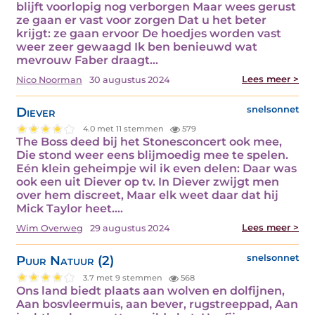
blijft voorlopig nog verborgen Maar wees gerust
ze gaan er vast voor zorgen Dat u het beter
krijgt: ze gaan ervoor De hoedjes worden vast
weer zeer gewaagd Ik ben benieuwd wat
mevrouw Faber draagt…
Lees meer >
Nico Noorman
30 augustus 2024
Diever
snelsonnet
4.0 met 11 stemmen
579
The Boss deed bij het Stonesconcert ook mee,
Die stond weer eens blijmoedig mee te spelen.
Eén klein geheimpje wil ik even delen: Daar was
ook een uit Diever op tv. In Diever zwijgt men
over hem discreet, Maar elk weet daar dat hij
Mick Taylor heet.…
Lees meer >
Wim Overweg
29 augustus 2024
Puur Natuur (2)
snelsonnet
3.7 met 9 stemmen
568
Ons land biedt plaats aan wolven en dolfijnen,
Aan bosvleermuis, aan bever, rugstreeppad, Aan