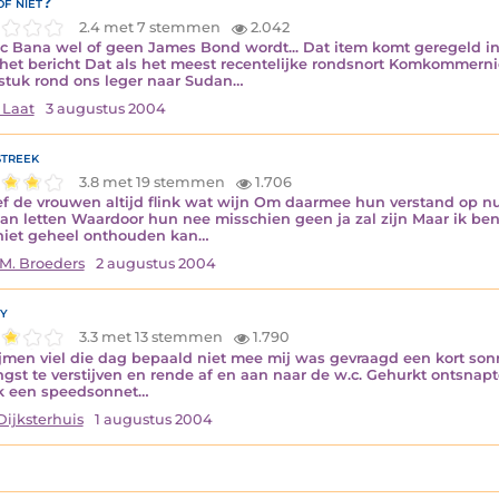
f niet?
2.4 met 7 stemmen
2.042
ic Bana wel of geen James Bond wordt... Dat item komt geregeld in m
het bericht Dat als het meest recentelijke rondsnort Komkommerni
stuk rond ons leger naar Sudan…
 Laat
3 augustus 2004
treek
3.8 met 19 stemmen
1.706
ef de vrouwen altijd flink wat wijn Om daarmee hun verstand op nul 
an letten Waardoor hun nee misschien geen ja zal zijn Maar ik ben
niet geheel onthouden kan…
M. Broeders
2 augustus 2004
y
3.3 met 13 stemmen
1.790
ijmen viel die dag bepaald niet mee mij was gevraagd een kort sonne
ngst te verstijven en rende af en aan naar de w.c. Gehurkt ontsnap
k een speedsonnet…
Dijksterhuis
1 augustus 2004