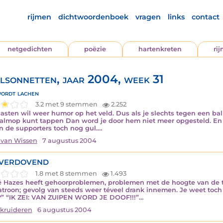
rijmen
dichtwoordenboek
vragen
links
contact
netgedichten
poëzie
hartenkreten
ri
lsonnetten, jaar 2004, week 31
ordt lachen
3.2 met 9 stemmen
2.252
asten wil weer humor op het veld. Dus als je slechts tegen een ba
almop kunt tappen Dan word je door hem niet meer opgesteld. En 
n de supporters toch nog gul.…
 van Wissen
7 augustus 2004
VERDOVEND
1.8 met 8 stemmen
1.493
 Hazes heeft gehoorproblemen, problemen met de hoogte van de to
atroon; gevolg van steeds weer téveel drank innemen. Je weet toch w
 “IK ZEI: VAN ZUIPEN WORD JE DOOF!!!”…
 kruideren
6 augustus 2004