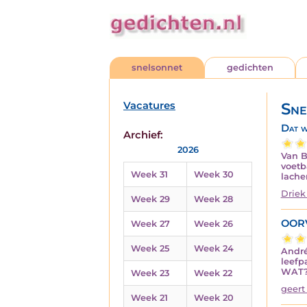
snelsonnet
gedichten
Vacatures
Sne
Dat w
Archief:
2026
Van B
voetb
Week 31
Week 30
lache
Driek
Week 29
Week 28
OOR
Week 27
Week 26
Week 25
Week 24
André
leefp
WAT?”
Week 23
Week 22
geert
Week 21
Week 20