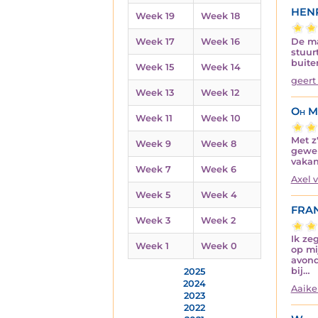
HENR
Week 19
Week 18
De ma
Week 17
Week 16
stuur
buite
Week 15
Week 14
geert
Week 13
Week 12
Oh M
Week 11
Week 10
Met z
Week 9
Week 8
gewer
vakan
Week 7
Week 6
Axel 
Week 5
Week 4
FRA
Week 3
Week 2
Ik zeg
Week 1
Week 0
op mi
avond
bij…
2025
2024
Aaike
2023
2022