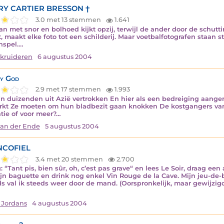
Y CARTIER BRESSON †
3.0 met 13 stemmen
1.641
n met snor en bolhoed kijkt opzij, terwijl de ander door de schutti
t, maakt elke foto tot een schilderij. Maar voetbalfotografen staan 
nspel.…
 kruideren
6 augustus 2004
y God
2.9 met 17 stemmen
1.993
'n duizenden uit Azië vertrokken En hier als een bedreiging aangeme
kt Ze moeten om hun bladbezit gaan knokken De kostgangers van O
tie of voor meer?…
van der Ende
5 augustus 2004
NCOFIEL
3.4 met 20 stemmen
2.700
: “Tant pis, bien sûr, oh, c’est pas grave“ en lees Le Soir, draag een 
jn baguette en drink nog enkel Vin Rouge de la Cave. Mijn jeu-de-b
s val ik steeds weer door de mand. (Oorspronkelijk, maar gewijzigd
 Jordans
4 augustus 2004