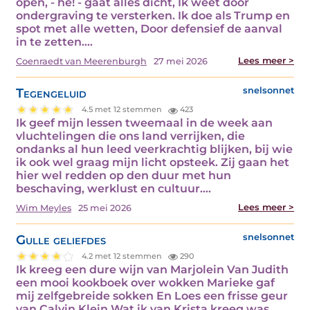
open, - hé! - gaat alles dicht, Ik weet door
ondergraving te versterken. Ik doe als Trump en
spot met alle wetten, Door defensief de aanval
in te zetten.…
Lees meer >
Coenraedt van Meerenburgh
27 mei 2026
Tegengeluid
snelsonnet
4.5 met 12 stemmen
423
Ik geef mijn lessen tweemaal in de week aan
vluchtelingen die ons land verrijken, die
ondanks al hun leed veerkrachtig blijken, bij wie
ik ook wel graag mijn licht opsteek. Zij gaan het
hier wel redden op den duur met hun
beschaving, werklust en cultuur.…
Lees meer >
Wim Meyles
25 mei 2026
Gulle geliefdes
snelsonnet
4.2 met 12 stemmen
290
Ik kreeg een dure wijn van Marjolein Van Judith
een mooi kookboek over wokken Marieke gaf
mij zelfgebreide sokken En Loes een frisse geur
van Calvin Klein Wat ik van Krista kreeg was