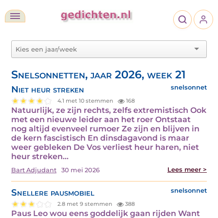
Snelsonnetten, jaar 2026, week 21
Niet heur streken
snelsonnet
4.1 met 10 stemmen
168
Natuurlijk, ze zijn rechts, zelfs extremistisch Ook
met een nieuwe leider aan het roer Ontstaat
nog altijd evenveel rumoer Ze zijn en blijven in
de kern fascistisch En dinsdagavond is maar
weer gebleken De Vos verliest heur haren, niet
heur streken…
Lees meer >
Bart Adjudant
30 mei 2026
Snellere pausmobiel
snelsonnet
2.8 met 9 stemmen
388
Paus Leo wou eens goddelijk gaan rijden Want