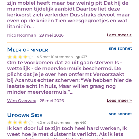
zíjn mobiel heeft maar bar weinig pit Dat hij de
mammon tijdelijk aanbidt Daartoe liet deze
kerkvorst zich verleiden Dus straks devoot maar
even op de knieën Tien weesgegroetjes en wat
litanieën…
Lees meer >
Nico Noorman
29 mei 2026
Meer of minder
snelsonnet
4.3 met 10 stemmen
437
Om te voorkomen dat ze uit gaan sterven Is -
wettelijk - de meervleermuis beschermd. De
plicht dat je je over hen ontfermt Veroorzaakt
bij Acantus echter scherven: “We hebben hier de
laatste acht in huis, Maar willen graag nog
minder meervleermuis.”…
Lees meer >
Wim Overweg
28 mei 2026
Updown Side
snelsonnet
4.0 met 5 stemmen
440
Ik kan door lui te zijn toch heel hard werken, Ik
weet hoe je met duisternis verlicht, Als ik iets