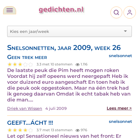
Snelsonnetten, jaar 2009, week 26
Geen trek meer
snelsonnet
3.3 met 10 stemmen
1.116
De laatste peuk die Pim heeft mogen roken
Voordat hij zelf opeens werd neergepaft Heb ik
voor duizend euro aangeschaft En toen heb ik
die peuk ook opgestoken. Maar na één trek had
ik genoeg daarvan Omdat ik echt tabak heb van
die man.…
Lees meer >
Driek van Wissen
4 juli 2009
GEEFT…ÁCHT !!!
snelsonnet
3.7 met 13 stemmen
976
Let op! Sensationeel nieuws van het front: Er