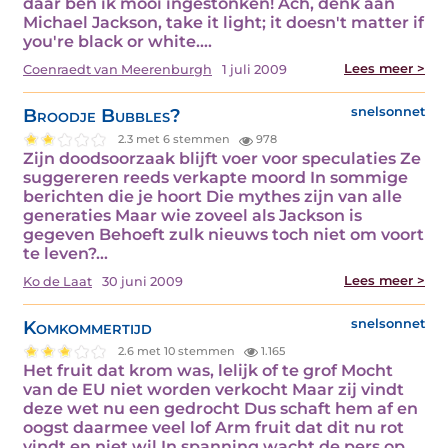
dáár ben ik mooi ingestonken! Ach, denk aan
Michael Jackson, take it light; it doesn't matter if
you're black or white.…
Lees meer >
Coenraedt van Meerenburgh
1 juli 2009
Broodje Bubbles?
snelsonnet
2.3 met 6 stemmen
978
Zijn doodsoorzaak blijft voer voor speculaties Ze
suggereren reeds verkapte moord In sommige
berichten die je hoort Die mythes zijn van alle
generaties Maar wie zoveel als Jackson is
gegeven Behoeft zulk nieuws toch niet om voort
te leven?…
Lees meer >
Ko de Laat
30 juni 2009
Komkommertijd
snelsonnet
2.6 met 10 stemmen
1.165
Het fruit dat krom was, lelijk of te grof Mocht
van de EU niet worden verkocht Maar zij vindt
deze wet nu een gedrocht Dus schaft hem af en
oogst daarmee veel lof Arm fruit dat dit nu rot
vindt en niet wil In spanning wacht de pers op