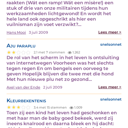
raakten (Wát een ramp! Wát een misère!) een
stuk of drie van onze militairen tijdens hun
werkzaamheden lichtgewond! En wordt het
hele land ook opgeschrikt als híer een
vuílnisman zijn voet verzwikt?…
Lees meer >
Hans Mooi
3 juli 2009
Aju paraplu
snelsonnet
2.1 met 7 stemmen
1.262
De rol van het scherm in het leven Is ontsluiting
van internetwegen Voorheen was het slechts
tegen regen En om bengels een oorveeg te
geven Hopelijk blijven die twee met die hond
Met hun nieuwe plu net zo gezond…
Lees meer >
Axel van der Ende
2 juli 2009
Kleurbekentenis
snelsonnet
3.4 met 15 stemmen
1.009
Toen zij een kind het leven had geschonken en
met haar man de baby goed bekeek, werd zij
ineens knalrood en daarna bleek en híj dacht: