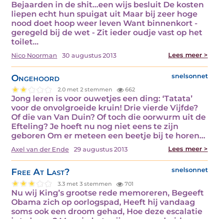
Bejaarden in de shit...een wijs besluit De kosten
liepen echt hun spuigat uit Maar bij zeer hoge
nood doet hoop weer leven Want binnenkort -
geregeld bij de wet - Zit ieder oudje vast op het
toilet…
Lees meer >
Nico Noorman
30 augustus 2013
Ongehoord
snelsonnet
2.0 met 2 stemmen
662
Jong leren is voor ouwetjes een ding: ‘Tatata’
voor de onvolgroeide kruin! Drie vierde Vijfde?
Of die van Van Duin? Of toch die oorwurm uit de
Efteling? Je hoeft nu nog niet eens te zijn
geboren Om er meteen een beetje bij te horen…
Lees meer >
Axel van der Ende
29 augustus 2013
Free At Last?
snelsonnet
3.3 met 3 stemmen
701
Nu wij King’s grootse rede memoreren, Begeeft
Obama zich op oorlogspad, Heeft hij vandaag
soms ook een droom gehad, Hoe deze escalatie