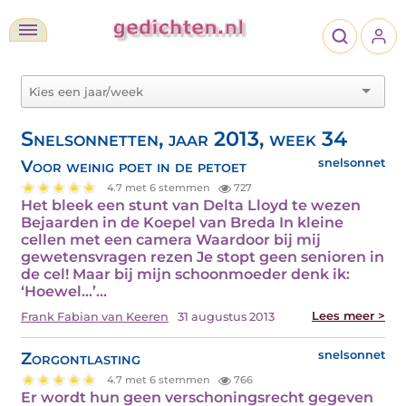
Snelsonnetten, jaar 2013, week 34
Voor weinig poet in de petoet
snelsonnet
4.7 met 6 stemmen
727
Het bleek een stunt van Delta Lloyd te wezen
Bejaarden in de Koepel van Breda In kleine
cellen met een camera Waardoor bij mij
gewetensvragen rezen Je stopt geen senioren in
de cel! Maar bij mijn schoonmoeder denk ik:
‘Hoewel...’…
Lees meer >
Frank Fabian van Keeren
31 augustus 2013
Zorgontlasting
snelsonnet
4.7 met 6 stemmen
766
Er wordt hun geen verschoningsrecht gegeven