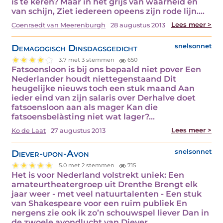
is te keren? Maar in het grijs van waarheid en
van schijn, Ziet iedereen opeens zijn rode lijn.…
Lees meer >
Coenraedt van Meerenburgh
28 augustus 2013
Demagogisch Dinsdagsgedicht
snelsonnet
3.7 met 3 stemmen
650
Fatsoensloon is bij ons bepaald niet pover Een
Nederlander houdt niettegenstaand Dit
heugelijke nieuws toch een stuk maand Aan
ieder eind van zijn salaris over Derhalve doet
fatsoensloon aan als mager Kan die
fatsoensbelàsting niet wat lager?…
Lees meer >
Ko de Laat
27 augustus 2013
Diever-upon-Avon
snelsonnet
5.0 met 2 stemmen
715
Het is voor Nederland volstrekt uniek: Een
amateurtheatergroep uit Drenthe Brengt elk
jaar weer - met veel natuurtalenten - Een stuk
van Shakespeare voor een ruim publiek En
nergens zie ook ik zo’n schouwspel liever Dan in
de zwoele avondlucht van Diever…