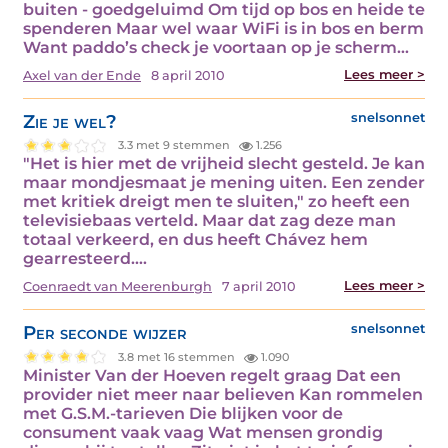
buiten - goedgeluimd Om tijd op bos en heide te
spenderen Maar wel waar WiFi is in bos en berm
Want paddo’s check je voortaan op je scherm…
Lees meer >
Axel van der Ende
8 april 2010
Zie je wel?
snelsonnet
3.3 met 9 stemmen
1.256
"Het is hier met de vrijheid slecht gesteld. Je kan
maar mondjesmaat je mening uiten. Een zender
met kritiek dreigt men te sluiten," zo heeft een
televisiebaas verteld. Maar dat zag deze man
totaal verkeerd, en dus heeft Chávez hem
gearresteerd.…
Lees meer >
Coenraedt van Meerenburgh
7 april 2010
Per seconde wijzer
snelsonnet
3.8 met 16 stemmen
1.090
Minister Van der Hoeven regelt graag Dat een
provider niet meer naar believen Kan rommelen
met G.S.M.-tarieven Die blijken voor de
consument vaak vaag Wat mensen grondig