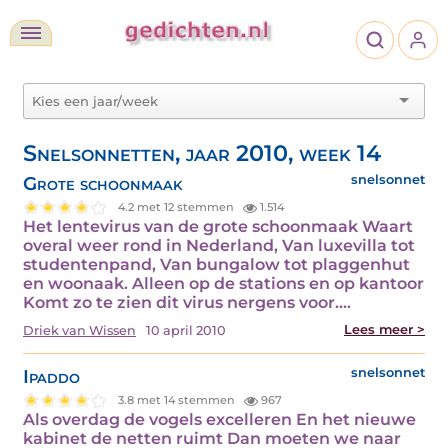
Snelsonnetten, jaar 2010, week 14
Grote schoonmaak
snelsonnet
4.2 met 12 stemmen
1.514
Het lentevirus van de grote schoonmaak Waart
overal weer rond in Nederland, Van luxevilla tot
studentenpand, Van bungalow tot plaggenhut
en woonaak. Alleen op de stations en op kantoor
Komt zo te zien dit virus nergens voor.…
Lees meer >
Driek van Wissen
10 april 2010
Ipaddo
snelsonnet
3.8 met 14 stemmen
967
Als overdag de vogels excelleren En het nieuwe
kabinet de netten ruimt Dan moeten we naar