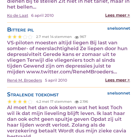
dienen bij te stellen Zit niet in het tarief, maar in
het bellen…
Lees meer >
Ko de Laat
6 april 2010
Bittere pil
snelsonnet
2.7 met 14 stemmen
967
VS-piloten moesten altijd liegen Bij last van
somber- of neerslachtigheid Ze liepen door hun
depressiviteit Gerede kans er zomaar uit te
vliegen Terwijl die vliegeniers toch al sinds
tijden Gewend zijn om depressies juist te
mijden www.twitter.com/ReneMBroeders…
Lees meer >
René M. Broeders
5 april 2010
Stralende toekomst
snelsonnet
4.2 met 17 stemmen
2.196
Al moet het dan ook kosten wat het kost Toch
wil ik dat mijn lieveling blijft leven. Ik laat haar
dan ook echt geen spuitje geven Opdat zij uit
haar lijden wordt verlost. Zolang als de
verzekering betaalt Wordt dus mijn zieke cavia
bestraald.…