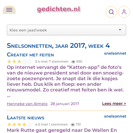
Snelsonnetten, jaar 2017, week 4
Creatief met feiten
snelsonnet
3.4 met 7 stemmen
950
Op internet vervangt de “Katten-app” de foto’s
van de nieuwe president snel door een snoezig-
zoete poezenprent. Je snapt dat ik die kopjes
liever heb. Dus klik en floep: een ander
nieuwsmodel. Zo creatief met feiten ben ik wel.
…
Lees meer >
Hanneke van Almelo
28 januari 2017
Laatste nieuws
snelsonnet
4.0 met 1 stemmen
751
Mark Rutte gaat geregeld naar De Wallen En