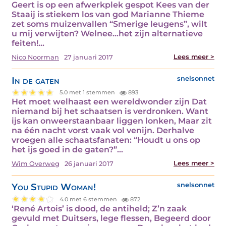
Geert is op een afwerkplek gespot Kees van der
Staaij is stiekem los van god Marianne Thieme
zet soms muizenvallen “Smerige leugens”, wilt
u mij verwijten? Welnee...het zijn alternatieve
feiten!…
Lees meer >
Nico Noorman
27 januari 2017
In de gaten
snelsonnet
5.0 met 1 stemmen
893
Het moet welhaast een wereldwonder zijn Dat
niemand bij het schaatsen is verdronken. Want
ijs kan onweerstaanbaar liggen lonken, Maar zit
na één nacht vorst vaak vol venijn. Derhalve
vroegen alle schaatsfanaten: “Houdt u ons op
het ijs goed in de gaten?”…
Lees meer >
Wim Overweg
26 januari 2017
You Stupid Woman!
snelsonnet
4.0 met 6 stemmen
872
‘René Artois’ is dood, de antiheld; Z’n zaak
gevuld met Duitsers, lege flessen, Begeerd door