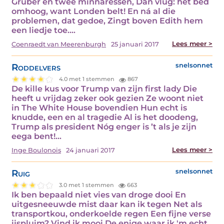
Gruber en twee minnaressen, Dan vlug: het bed
omhoog, want Londen belt! En ná al die
problemen, dat gedoe, Zingt boven Edith hem
een liedje toe.…
Lees meer >
Coenraedt van Meerenburgh
25 januari 2017
Roddelvers
snelsonnet
4.0 met 1 stemmen
867
De kille kus voor Trump van zijn first lady Die
heeft u vrijdag zeker ook gezien Ze woont niet
in The White House bovendien Hun echt is
knudde, een en al tragedie Al is het doodeng,
Trump als president Nóg enger is ’t als je zijn
eega bent!…
Lees meer >
Inge Boulonois
24 januari 2017
Ruig
snelsonnet
3.0 met 1 stemmen
663
Ik ben bepaald niet vies van droge dooi En
uitgesneeuwde mist daar kan ik tegen Net als
transportkou, onderkoelde regen Een fijne verse
ijspluim? Vind ik mooi De enige waar ik 'm echt