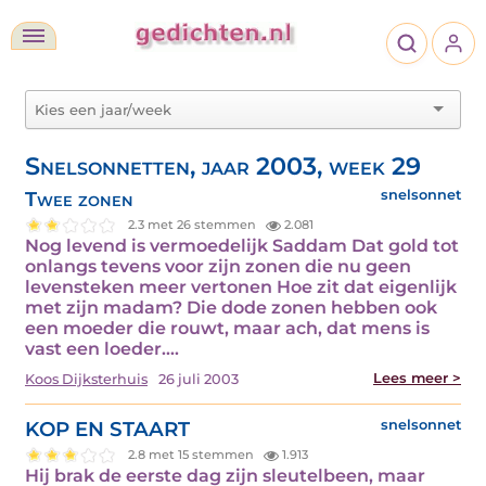
Snelsonnetten, jaar 2003, week 29
Twee zonen
snelsonnet
2.3 met 26 stemmen
2.081
Nog levend is vermoedelijk Saddam Dat gold tot
onlangs tevens voor zijn zonen die nu geen
levensteken meer vertonen Hoe zit dat eigenlijk
met zijn madam? Die dode zonen hebben ook
een moeder die rouwt, maar ach, dat mens is
vast een loeder.…
Lees meer >
Koos Dijksterhuis
26 juli 2003
KOP EN STAART
snelsonnet
2.8 met 15 stemmen
1.913
Hij brak de eerste dag zijn sleutelbeen, maar