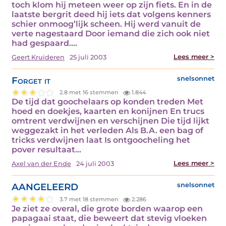
toch klom hij meteen weer op zijn fiets. En in de
laatste bergrit deed hij iets dat volgens kenners
schier onmoog’lijk scheen. Hij werd vanuit de
verte nagestaard Door iemand die zich ook niet
had gespaard.…
Lees meer >
Geert Kruideren
25 juli 2003
Forget it
snelsonnet
2.8 met 16 stemmen
1.844
De tijd dat goochelaars op konden treden Met
hoed en doekjes, kaarten en konijnen En trucs
omtrent verdwijnen en verschijnen Die tijd lijkt
weggezakt in het verleden Als B.A. een bag of
tricks verdwijnen laat Is ontgoocheling het
pover resultaat…
Lees meer >
Axel van der Ende
24 juli 2003
AANGELEERD
snelsonnet
3.7 met 18 stemmen
2.286
Je ziet ze overal, die grote borden waarop een
papagaai staat, die beweert dat stevig vloeken