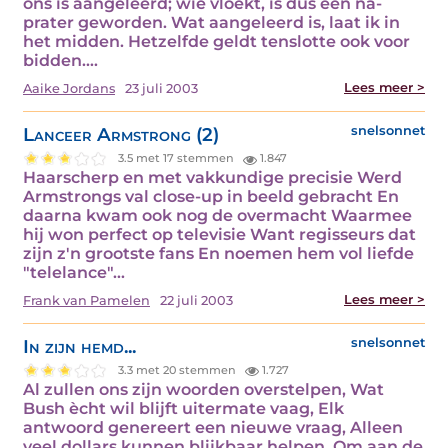
ons is aangeleerd; wie vloekt, is dus een na-
prater geworden. Wat aangeleerd is, laat ik in
het midden. Hetzelfde geldt tenslotte ook voor
bidden.…
Lees meer >
Aaike Jordans
23 juli 2003
Lanceer Armstrong (2)
snelsonnet
3.5 met 17 stemmen
1.847
Haarscherp en met vakkundige precisie Werd
Armstrongs val close-up in beeld gebracht En
daarna kwam ook nog de overmacht Waarmee
hij won perfect op televisie Want regisseurs dat
zijn z'n grootste fans En noemen hem vol liefde
"telelance"…
Lees meer >
Frank van Pamelen
22 juli 2003
In zijn hemd...
snelsonnet
3.3 met 20 stemmen
1.727
Al zullen ons zijn woorden overstelpen, Wat
Bush ècht wil blijft uitermate vaag, Elk
antwoord genereert een nieuwe vraag, Alleen
veel dollars kunnen blijkbaar helpen. Om aan de