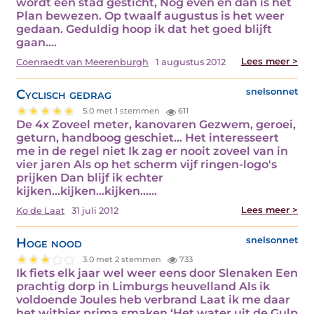
wordt een stad gesticht, Nog even en dan is het
Plan bewezen. Op twaalf augustus is het weer
gedaan. Geduldig hoop ik dat het goed blijft
gaan.…
Lees meer >
Coenraedt van Meerenburgh
1 augustus 2012
Cyclisch gedrag
snelsonnet
5.0 met 1 stemmen
611
De 4x Zoveel meter, kanovaren Gezwem, geroei,
geturn, handboog geschiet... Het interesseert
me in de regel niet Ik zag er nooit zoveel van in
vier jaren Als op het scherm vijf ringen-logo's
prijken Dan blijf ik echter
kijken...kijken...kijken...…
Lees meer >
Ko de Laat
31 juli 2012
Hoge nood
snelsonnet
3.0 met 2 stemmen
733
Ik fiets elk jaar wel weer eens door Slenaken Een
prachtig dorp in Limburgs heuvelland Als ik
voldoende Joules heb verbrand Laat ik me daar
het witbier prima smaken ‘Het water uit de Gulp