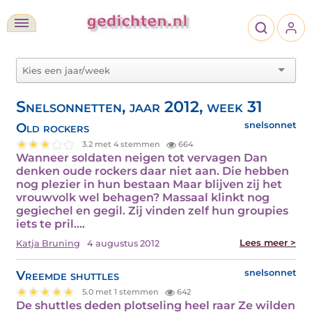
Snelsonnetten, jaar 2012, week 31
Old rockers
snelsonnet
3.2 met 4 stemmen
664
Wanneer soldaten neigen tot vervagen Dan
denken oude rockers daar niet aan. Die hebben
nog plezier in hun bestaan Maar blijven zij het
vrouwvolk wel behagen? Massaal klinkt nog
gegiechel en gegil. Zij vinden zelf hun groupies
iets te pril.…
Lees meer >
Katja Bruning
4 augustus 2012
Vreemde shuttles
snelsonnet
5.0 met 1 stemmen
642
De shuttles deden plotseling heel raar Ze wilden