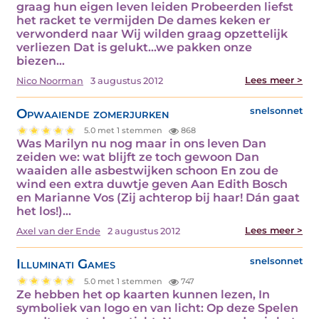
graag hun eigen leven leiden Probeerden liefst
het racket te vermijden De dames keken er
verwonderd naar Wij wilden graag opzettelijk
verliezen Dat is gelukt...we pakken onze
biezen…
Lees meer >
Nico Noorman
3 augustus 2012
Opwaaiende zomerjurken
snelsonnet
5.0 met 1 stemmen
868
Was Marilyn nu nog maar in ons leven Dan
zeiden we: wat blijft ze toch gewoon Dan
waaiden alle asbestwijken schoon En zou de
wind een extra duwtje geven Aan Edith Bosch
en Marianne Vos (Zij achterop bij haar! Dán gaat
het los!)…
Lees meer >
Axel van der Ende
2 augustus 2012
Illuminati Games
snelsonnet
5.0 met 1 stemmen
747
Ze hebben het op kaarten kunnen lezen, In
symboliek van logo en van licht: Op deze Spelen