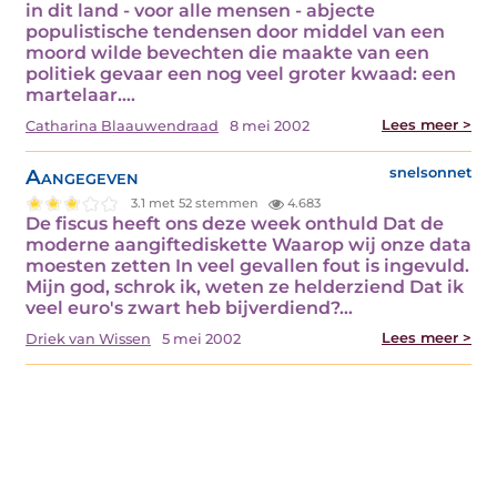
in dit land - voor alle mensen - abjecte
populistische tendensen door middel van een
moord wilde bevechten die maakte van een
politiek gevaar een nog veel groter kwaad: een
martelaar.…
Lees meer >
Catharina Blaauwendraad
8 mei 2002
Aangegeven
snelsonnet
3.1 met 52 stemmen
4.683
De fiscus heeft ons deze week onthuld Dat de
moderne aangiftediskette Waarop wij onze data
moesten zetten In veel gevallen fout is ingevuld.
Mijn god, schrok ik, weten ze helderziend Dat ik
veel euro's zwart heb bijverdiend?…
Lees meer >
Driek van Wissen
5 mei 2002