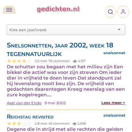
Snelsonnetten, jaar 2002, week 18
TEGENNATUURLIJK
snelsonnet
3.6 met 76 stemmen
4.517
De schutter zou begaan met het milieu zijn Een
bikkel die actief was voor zijn streven Om ieder
dier in vrijheid te doen leven Dat standpunt zal
hij levenslang nooit beu zijn. De vrijheid van
gedachten daarentegen Kreeg neerslag van een
zure kogelregen.…
Lees meer >
Axel van der Ende
9 mei 2002
Reichstag revisited
snelsonnet
2.8 met 45 stemmen
2.656
Degene die in strijd met alle rechten die gelden