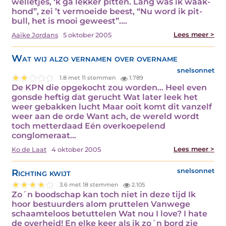
welletjes, ‘k ga lekker pitten. Lang was ik waak-
hond”, zei ’t vermoeide beest, “Nu word ik pit-
bull, het is mooi geweest”.…
Lees meer >
Aaike Jordans
5 oktober 2005
Wat wij alzo vernamen over overname
snelsonnet
1.8 met 11 stemmen
1.789
De KPN die opgekocht zou worden... Heel even
gonsde heftig dat gerucht Wat later leek het
weer gebakken lucht Maar ooit komt dit vanzelf
weer aan de orde Want ach, de wereld wordt
toch metterdaad Eén overkoepelend
conglomeraat…
Lees meer >
Ko de Laat
4 oktober 2005
Richting kwijt
snelsonnet
3.6 met 18 stemmen
2.105
Zo´n boodschap kan toch niet in deze tijd Ik
hoor bestuurders alom pruttelen Vanwege
schaamteloos betuttelen Wat nou I love? I hate
de overheid! En elke keer als ik zo´n bord zie