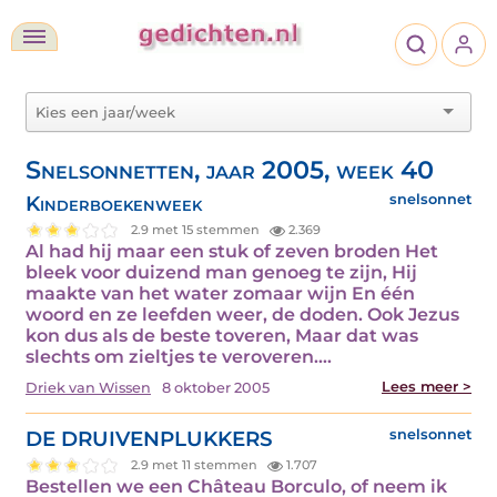
Snelsonnetten, jaar 2005, week 40
Kinderboekenweek
snelsonnet
2.9 met 15 stemmen
2.369
Al had hij maar een stuk of zeven broden Het
bleek voor duizend man genoeg te zijn, Hij
maakte van het water zomaar wijn En één
woord en ze leefden weer, de doden. Ook Jezus
kon dus als de beste toveren, Maar dat was
slechts om zieltjes te veroveren.…
Lees meer >
Driek van Wissen
8 oktober 2005
DE DRUIVENPLUKKERS
snelsonnet
2.9 met 11 stemmen
1.707
Bestellen we een Château Borculo, of neem ik