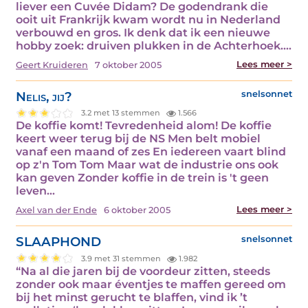
liever een Cuvée Didam? De godendrank die
ooit uit Frankrijk kwam wordt nu in Nederland
verbouwd en gros. Ik denk dat ik een nieuwe
hobby zoek: druiven plukken in de Achterhoek.…
Lees meer >
Geert Kruideren
7 oktober 2005
Nelis, jij?
snelsonnet
3.2 met 13 stemmen
1.566
De koffie komt! Tevredenheid alom! De koffie
keert weer terug bij de NS Men belt mobiel
vanaf een maand of zes En iedereen vaart blind
op z'n Tom Tom Maar wat de industrie ons ook
kan geven Zonder koffie in de trein is 't geen
leven…
Lees meer >
Axel van der Ende
6 oktober 2005
SLAAPHOND
snelsonnet
3.9 met 31 stemmen
1.982
“Na al die jaren bij de voordeur zitten, steeds
zonder ook maar éventjes te maffen gereed om
bij het minst gerucht te blaffen, vind ik ’t