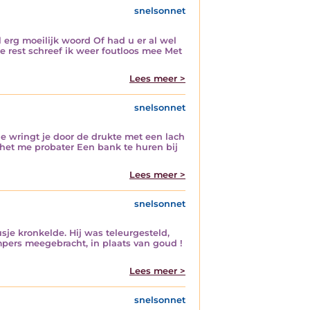
snelsonnet
 erg moeilijk woord Of had u er al wel
 rest schreef ik weer foutloos mee Met
Lees meer >
snelsonnet
 Je wringt je door de drukte met een lach
het me probater Een bank te huren bij
Lees meer >
snelsonnet
sje kronkelde. Hij was teleurgesteld,
mpers meegebracht, in plaats van goud !
Lees meer >
snelsonnet