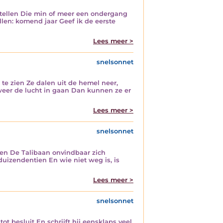
 tellen Die min of meer een ondergang
llen: komend jaar Geef ik de eerste
Lees meer >
snelsonnet
te zien Ze dalen uit de hemel neer,
weer de lucht in gaan Dan kunnen ze er
Lees meer >
snelsonnet
len De Talibaan onvindbaar zich
uizendentien En wie niet weg is, is
Lees meer >
snelsonnet
 besluit En schrijft hij eensklaps veel