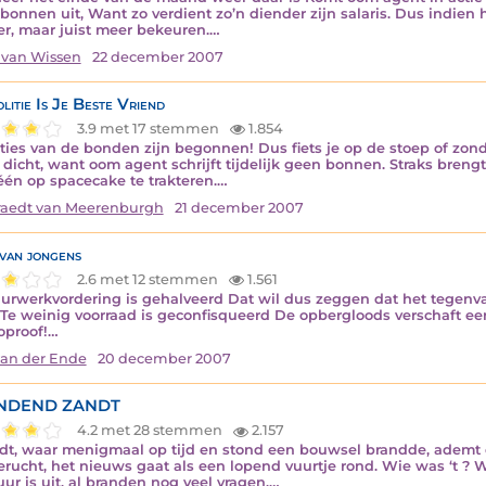
bonnen uit, Want zo verdient zo’n diender zijn salaris. Dus indien h
r, maar juist meer bekeuren.…
 van Wissen
22 december 2007
litie Is Je Beste Vriend
3.9 met 17 stemmen
1.854
ties van de bonden zijn begonnen! Dus fiets je op de stoep of zonde
 dicht, want oom agent schrijft tijdelijk geen bonnen. Straks breng
één op spacecake te trakteren.…
aedt van Meerenburgh
21 december 2007
van jongens
2.6 met 12 stemmen
1.561
urwerkvordering is gehalveerd Dat wil dus zeggen dat het tegenva
 Te weinig voorraad is geconfisqueerd De opbergloods verschaft e
oproof!…
van der Ende
20 december 2007
NDEND ZANDT
4.2 met 28 stemmen
2.157
ndt, waar menigmaal op tijd en stond een bouwsel brandde, ademt o
erucht, het nieuws gaat als een lopend vuurtje rond. Wie was ‘t ? 
uur is uit, al branden nog veel vragen.…