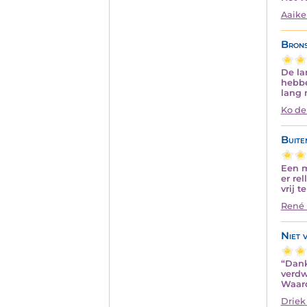
Aaike
Brons
De la
hebbe
lang 
Ko de
Buite
Een m
er re
vrij 
René 
Niet 
“Dank
verdw
Waard
Driek