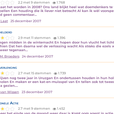
2.2 met 9 stemmen
1.768
aat het worden in 2008? Ons land blijkt heel wat doemdenkers te
pellen Een houding die ik liever niet betracht Al kan ik wèl voorspe
d geen commentaar…
 Laat
25 december 2007
helderd
2.9 met 11 stemmen
1.396
iegen midden in de winternacht En hopen door hun vlucht het licht 
hien Dat hen daarna wel de verlossing wacht Als straks die ezels 
 weer tegenaan…
M. Broeders
24 december 2007
 verlenging
2.7 met 15 stemmen
1.739
lijven nog twee jaar in Uruzgan En ondertussen houden in hun ho
holen En maken er een kat-en-muisspel van En tellen ook tot tweed
a gezien.…
 van Wissen
23 december 2007
ionele Actie
2.7 met 9 stemmen
1.452
er het einde van de maand weer daar is Komt oom agent in actie tot