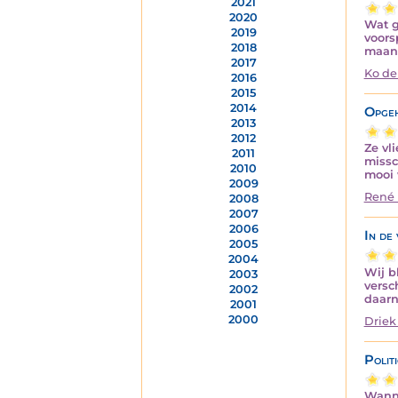
2021
2020
Wat g
2019
voors
2018
maan
2017
Ko de
2016
2015
2014
Opge
2013
2012
Ze vl
2011
missc
2010
mooi
2009
René 
2008
2007
2006
In de
2005
2004
Wij b
2003
versc
2002
daarn
2001
2000
Driek
Polit
Wanne