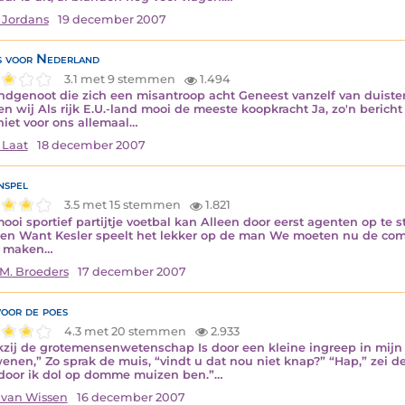
 Jordans
19 december 2007
 voor Nederland
3.1 met 9 stemmen
1.494
ndgenoot die zich een misantroop acht Geneest vanzelf van duister
n wij Als rijk E.U.-land mooi de meeste koopkracht Ja, zo'n bericht
niet voor ons allemaal…
 Laat
18 december 2007
nspel
3.5 met 15 stemmen
1.821
ooi sportief partijtje voetbal kan Alleen door eerst agenten op te s
llen Want Kesler speelt het lekker op de man We moeten nu de comp
te maken…
M. Broeders
17 december 2007
voor de poes
4.3 met 20 stemmen
2.933
zij de grotemensenwetenschap Is door een kleine ingreep in mijn 
enen,” Zo sprak de muis, “vindt u dat nou niet knap?” “Hap,” zei d
oor ik dol op domme muizen ben.”…
 van Wissen
16 december 2007