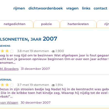
rijmen
dichtwoordenboek
vragen
links
contact
netgedichten
poëzie
hartenkreten
ri
lsonnetten, jaar 2007
nemens
3.8 met 19 stemmen
1.900
ag is er nog tijd om te bezinnen Wat afgelopen jaar is fout gega
cht kun je gewoon opnieuw beginnen Om er over een jaar achter t
genomen…
M. Broeders
31 december 2007
verhaal
3.7 met 19 stemmen
1.914
Jezus in zijn strooien bedje lag Nadat hij in de kerstnacht was ge
 Die in de kribbe toen het kindje zag, Waarop hij nijdig tot de ezel 
rbak!”…
 van Wissen
30 december 2007