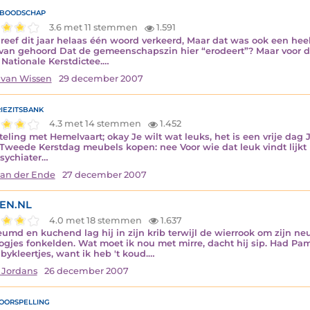
boodschap
3.6 met 11 stemmen
1.591
hreef dit jaar helaas één woord verkeerd, Maar dat was ook een heel
van gehoord Dat de gemeenschapszin hier “erodeert”? Maar voor de
 Nationale Kerstdictee.…
 van Wissen
29 december 2007
iezitsbank
4.3 met 14 stemmen
1.452
teling met Hemelvaart; okay Je wilt wat leuks, het is een vrije dag
Tweede Kerstdag meubels kopen: nee Voor wie dat leuk vindt lijkt 
sychiater…
van der Ende
27 december 2007
EN.NL
4.0 met 18 stemmen
1.637
eumd en kuchend lag hij in zijn krib terwijl de wierrook om zijn neu
oogjes fonkelden. Wat moet ik nou met mirre, dacht hij sip. Had Pa
bykleertjes, want ik heb 't koud.…
 Jordans
26 december 2007
oorspelling