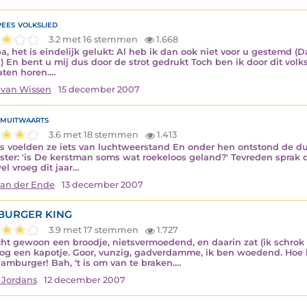
ees volkslied
3.2 met 16 stemmen
1.668
a, het is eindelijk gelukt: Al heb ik dan ook niet voor u gestemd (
 En bent u mij dus door de strot gedrukt Toch ben ik door dit volk
laten horen.…
 van Wissen
15 december 2007
muitwaarts
3.6 met 18 stemmen
1.413
s voelden ze iets van luchtweerstand En onder hen ontstond de dui
ister: 'is De kerstman soms wat roekeloos geland?' Tevreden sprak
wel vroeg dit jaar…
van der Ende
13 december 2007
BURGER KING
3.9 met 17 stemmen
1.727
cht gewoon een broodje, nietsvermoedend, en daarin zat (ik schrok
og een kapotje. Goor, vunzig, gadverdamme, ik ben woedend. Hoe 
amburger! Bah, ‘t is om van te braken.…
 Jordans
12 december 2007