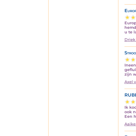
Europ
Europ
hemd)
u te 
Driek
Stroo
Ineen
geflu
zijn 
Axel 
RUB
Ik ko
ook n
Een h
Aaike