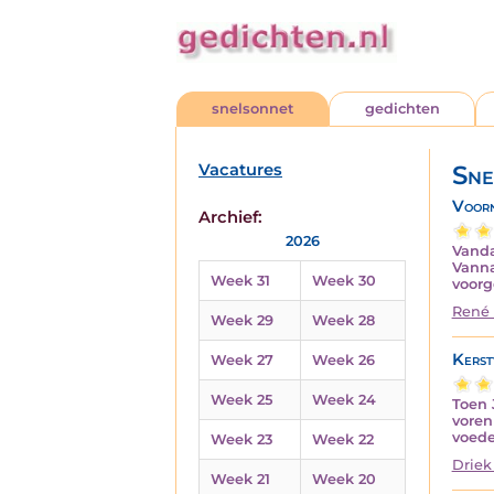
snelsonnet
gedichten
Vacatures
Sne
Voor
Archief:
2026
Vanda
Vanna
Week 31
Week 30
voor
René 
Week 29
Week 28
Kerst
Week 27
Week 26
Week 25
Week 24
Toen 
voren
voede
Week 23
Week 22
Driek
Week 21
Week 20