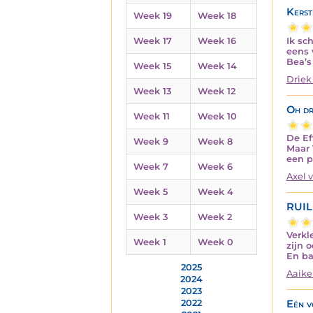
Kerst
Week 19
Week 18
Ik sc
Week 17
Week 16
eens 
Bea’s
Week 15
Week 14
Driek
Week 13
Week 12
Oh dr
Week 11
Week 10
De Ef
Week 9
Week 8
Maar 
een p
Week 7
Week 6
Axel 
Week 5
Week 4
RUIL
Week 3
Week 2
Verkl
Week 1
Week 0
zijn 
En ba
2025
Aaike
2024
2023
Eén v
2022